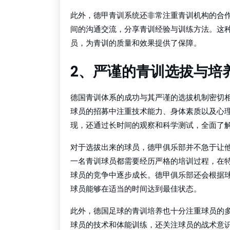
此外，德甲青训系统还非常注重青训机构的合
间的沟通交流，分享青训经验与训练方法。这
员，为青训的质量和效果提供了保障。
2、严谨的青训选拔与培
德国青训体系的成功与其严谨的选拔机制密切
球员的招募中注重技术能力、身体素质以及心
现，还通过长时间的观察和科学测试，全面了
对于选拔出来的球员，德甲俱乐部并不急于让
一名青训球员都需要经历严格的培训过程，在
球员的竞争中逐步成长。德甲俱乐部还会根据
球员能够在适当的时间达到最佳状态。
此外，德国足球的青训培养也十分注重球员的
球员的技术和体能训练，还关注球员的战术意