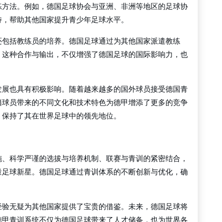
练方法。例如，德国足球协会与亚洲、非洲等地区的足球协
持，帮助其他国家提升青少年足球水平。
还包括教练员的培养。德国足球通过为其他国家派遣教练
。这种合作与输出，不仅增强了德国足球的国际影响力，也
发展也具有积极影响。随着越来越多的国外球员接受德国青
籍球员带来的不同文化和技术特色为德甲增添了更多的竞争
，保持了其在世界足球中的领先地位。
施、科学严谨的选拔与培养机制、联赛与青训的紧密结合，
量足球新星。德国足球通过青训体系的不断创新与优化，确
经验无疑为其他国家提供了宝贵的借鉴。未来，德国足球将
德甲青训系统不仅为德国足球带来了人才储备，也为世界各