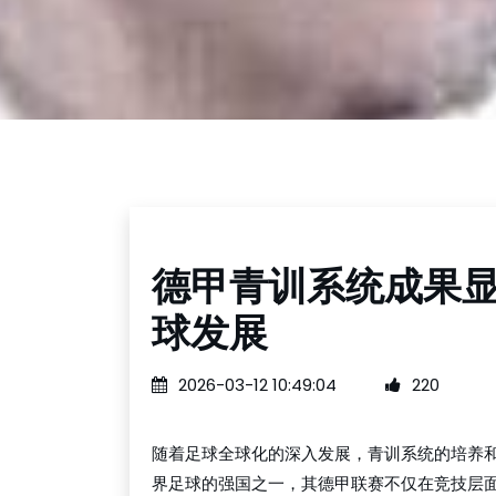
德甲青训系统成果显
球发展
2026-03-12 10:49:04
220
随着足球全球化的深入发展，青训系统的培养
界足球的强国之一，其德甲联赛不仅在竞技层