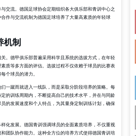
作与交流。德国足球协会定期组织各大俱乐部和青训中心之
种合作与交流机制为德国足球培养了大量高素质的年轻球
养机制
相关。德甲俱乐部普遍采用科学且系统的选拔方式，在年轻
理素质等多方面的评估。选拔过程不仅依赖于球员的比赛表
解每个球员的潜力。
他们一蹴而就进入一线队，而是采取分阶段培养的策略。每
特定的训练周期内，不断提高自己的技术水平，并在与同龄
球员的发展速度和个人特点，为其量身定制训练计划，确保
多样化发展。德国青训强调球员的全面素质培养，不仅重视
识和团队协作能力。这种全方位的培养方式使得德国青训培