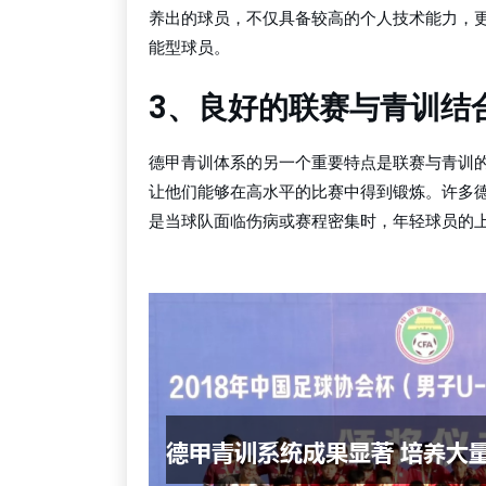
养出的球员，不仅具备较高的个人技术能力，
能型球员。
3、良好的联赛与青训结
德甲青训体系的另一个重要特点是联赛与青训
让他们能够在高水平的比赛中得到锻炼。许多
是当球队面临伤病或赛程密集时，年轻球员的