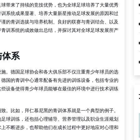
足球带来了持续的竞技优势，也为全球足球培养了大量优秀
青训系统成果显著、培养大量新星推动足球发展的原因和过
严谨的青训选拔与培养机制、良好的联赛与青训结合、以及
甲青训系统的成效做出总结，并探讨其对全球足球发展所产
与体系
设施。德国足球协会和各大俱乐部不仅注重青少年球员的选
。德国的青训中心通常配备有先进的训练设备，包括专业的
这些设备使得青少年球员能够在最佳的环境中进行技术训练
细致。比如，拜仁慕尼黑的青训体系就是一个典型的例子。
的足球训练，还包括心理辅导、营养管理以及职业生涯规划
术上不断进步，也帮助他们在成长过程中更好地应对心理和