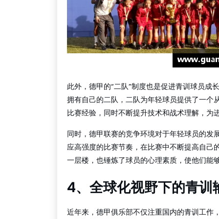
此外，德甲的“二队”制度也是促进青训球员成
拥有自己的二队，二队为年轻球员提供了一个
比赛经验，同时不断提升技术和战术理解，为
同时，德甲联赛的竞争环境对于年轻球员的发
应高强度的比赛节奏，在比赛中不断提高自己
一层楼，也锤炼了球员的心理素质，使他们能
4、全球化视野下的青训
近年来，德甲俱乐部不仅注重国内的青训工作