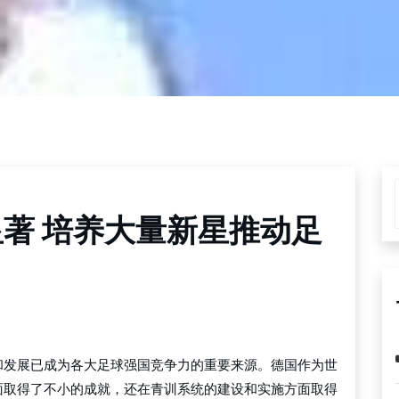
著 培养大量新星推动足
和发展已成为各大足球强国竞争力的重要来源。德国作为世
面取得了不小的成就，还在青训系统的建设和实施方面取得