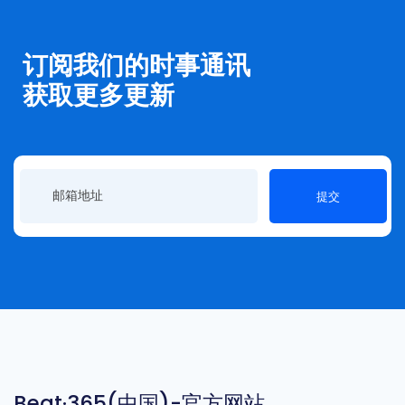
订阅我们的时事通讯
获取更多更新
提交
Beat·365(中国)-官方网站