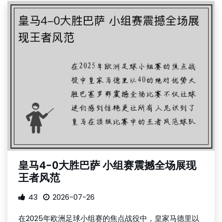
皇马4-0大胜巴萨 小组赛震撼全场展现
王者风范
43
2026-07-26
在2025年欧洲足球小组赛的焦点战役中，皇家马德里以