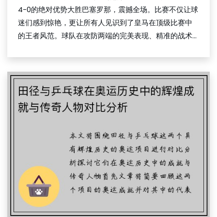
4-0的绝对优势大胜巴塞罗那，震撼全场。比赛不仅让球
迷们感到惊艳，更让所有人见识到了皇马在顶级比赛中
的王者风范。球队在攻防两端的完美表现、精准的战术...