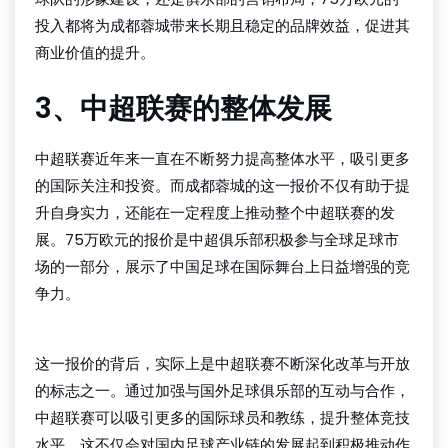
投入都将为成都蓉城带来长期且稳定的品牌效益，促进其
商业价值的提升。
3、中超联赛的整体发展
中超联赛近年来一直在不断努力提高整体水平，吸引更多
的国际关注和投资。而成都蓉城的这一报价不仅有助于提
升自身实力，还能在一定程度上推动整个中超联赛的发
展。75万欧元的报价是中超俱乐部积极参与全球足球市
场的一部分，展示了中国足球在国际舞台上日益增强的竞
争力。
beat365
这一报价的背后，实际上是中超联赛不断深化改革与开放
的标志之一。通过加强与国外足球俱乐部的互动与合作，
中超联赛可以吸引更多的国际球员和教练，提升整体竞技
水平。这不仅会对国内足球产业链的发展起到积极推动作