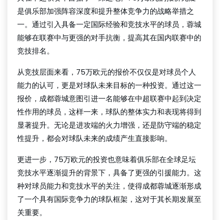
是俱乐部加强阵容深度和提升整体竞争力的战略举措之
一。通过引入具备一定国际经验和竞技水平的球员，蓉城
能够在联赛中与更强的对手抗衡，提高其在国内联赛中的
竞技排名。
从竞技层面来看，75万欧元的报价不仅仅是对球员个人
能力的认可，更是对球队未来目标的一种投资。通过这一
报价，成都蓉城意图引进一名能够在中超联赛中起到决定
性作用的球员，这样一来，球队的整体实力和表现将得到
显著提升。无论是进攻端的火力增强，还是防守端的稳定
性提升，都会对球队未来的成绩产生直接影响。
更进一步，75万欧元的投资也意味着俱乐部在全球足坛
竞技水平逐渐提升的背景下，具备了更强的引援能力。这
种对球员能力和竞技水平的关注，使得成都蓉城逐渐形成
了一个具有国际竞争力的球队框架，这对于其长期发展至
关重要。