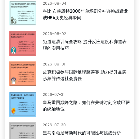
2026-08-04
科比·布莱恩特2006年单场81分神迹挑战猛龙
成NBA历史经典瞬间
2026-08-02
短道速滑训练全攻略 提升反应速度和赛道表
现的实用技巧
2026-08-01
皮克积极参与国际足球慈善赛 助力提升品牌
形象并传递社会责任
2026-07-31
皇马重回巅峰之路：如何在关键时刻突破巴萨
的统治地位
2026-07-30
皇马引领足球新时代的可能性与挑战分析