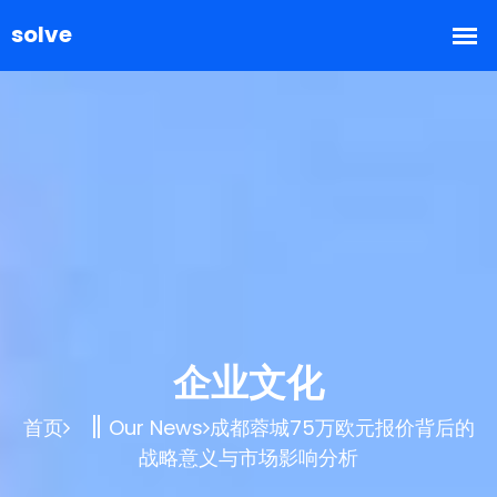
企业文化
首页
Our News
成都蓉城75万欧元报价背后的
战略意义与市场影响分析