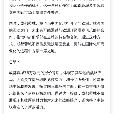
和商业合作的机会。这一系列动作将为成都蓉城及中超联
赛在国际市场上赢得更多关注。
同时，成都蓉城此举也为中国足球打开了与欧洲足球强国
的互动之门，未来有可能通过与欧洲顶级联赛俱乐部的合
作，推动中超俱乐部在全球的转会和交流。通过这种方
式，成都蓉城不仅能从竞技层面受益，更能在国际化和商
业化的进程中占据一席之地。
总结：
成都蓉城75万欧元的报价背后，体现了其深远的战略布
局。无论是在提升球队竞技实力、增强品牌价值，还是推
动中超联赛发展、拓展国际市场的层面，这一举措都为俱
乐部带来了诸多积极影响。通过这一报价，成都蓉城不仅
展现了其雄厚的财力和对未来的战略眼光，还为整个中超
联赛注入了新的活力。