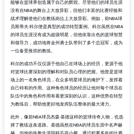
能够在篮球界创造属于自己的辉煌。尽管他们的球员生涯
没有在NBA的舞台上大放异彩，但他们丰富的比赛经验和
战术理解使他们在教练岗位上大放异彩。例如，前NBA球
员斯蒂夫·科尔便是典型的成功转型案例。科尔虽然在NBA
的球员生涯没有成为超级明星，但他依靠出色的篮球智慧
和领导力，成功地将金州勇士队带到了多个总冠军，成为
一位备受推崇的教练。
科尔的成功不仅仅源于他自己在球场上的经历，更源于他
对篮球比赛深刻的理解和对队员心理的把握。他曾是篮球
场上的一名角色球员，在众多明星球员的掩护下，发挥着
自己特有的作用。这种角色球员的经历让他对每个球员在
队伍中的角色和作用有着更深刻的认识，这种优势在转型
为教练后，帮助他更好地发挥队伍整体的最大潜力。
此外，像前NBA球员杰森·基德这样的篮球传奇人物，也选
择了教练这条道路。基德虽然在NBA的球员生涯中名声赫
赫，但他的执教生涯同样不容小觑。通过积累多年的比赛