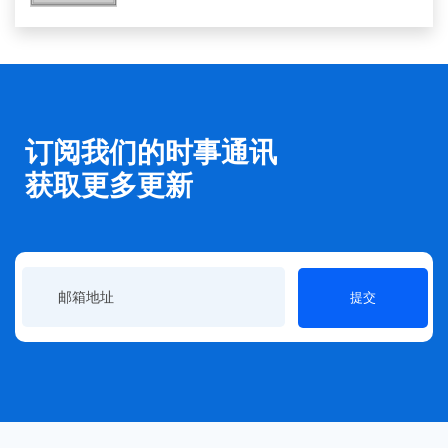
订阅我们的时事通讯
获取更多更新
提交