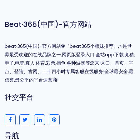
Beat·365(中国)-官方网站
beat·365(中国)-官方网站⚽️『beat365小师妹推荐』,⭐️是世
界最受欢迎的在线品牌之一,网页版登录入口,全站app下载,竞猜,
电子,电竞,真人,体育,彩票,捕鱼,各种游戏等您来!入口、首页、平
台、登陆、官网、二十四小时专属客服在线服务!全球最安全,最
信誉,最公平的平台运营商!
社交平台
导航