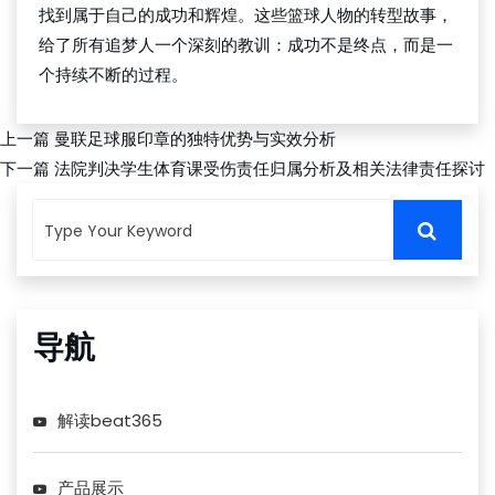
找到属于自己的成功和辉煌。这些篮球人物的转型故事，
给了所有追梦人一个深刻的教训：成功不是终点，而是一
个持续不断的过程。
上一篇
曼联足球服印章的独特优势与实效分析
下一篇
法院判决学生体育课受伤责任归属分析及相关法律责任探讨
导航
解读beat365
产品展示