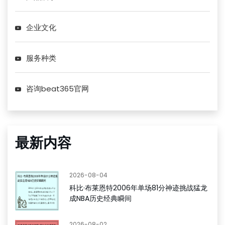
企业文化
服务种类
咨询beat365官网
最新内容
2026-08-04
科比·布莱恩特2006年单场81分神迹挑战猛龙
成NBA历史经典瞬间
2026-08-02