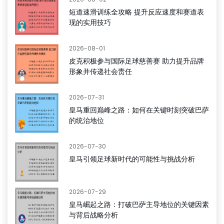
短道速滑训练全攻略 提升反应速度和赛道表
现的实用技巧
2026-08-01
皮克积极参与国际足球慈善赛 助力提升品牌
形象并传递社会责任
2026-07-31
皇马重回巅峰之路：如何在关键时刻突破巴萨
的统治地位
2026-07-30
皇马引领足球新时代的可能性与挑战分析
2026-07-29
皇马崛起之路：打破巴萨主导地位的关键因素
与背后战略分析