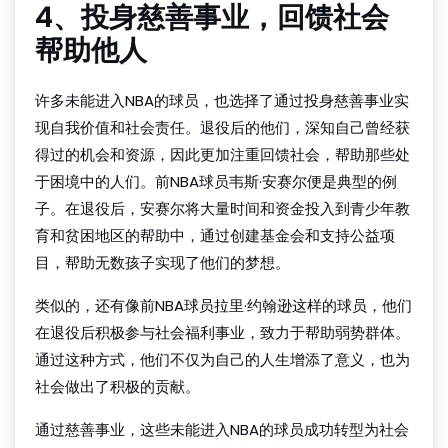
4、投身慈善事业，回馈社会
帮助他人
许多未能进入NBA的球员，也选择了通过投身慈善事业实
现自我价值和社会责任。退役后的他们，深知自己曾经获
得过的机会和资源，因此更加注重回馈社会，帮助那些处
于困境中的人们。前NBA球员韦斯·安赛尔便是典型的例
子。在退役后，安赛尔将大量时间和资金投入到青少年教
育和贫困地区的帮助中，通过创建基金会和支持公益项
目，帮助无数孩子实现了他们的梦想。
类似的，还有像前NBA球员拉里·约翰逊这样的球员，他们
在退役后积极参与社会福利事业，致力于帮助弱势群体。
通过这种方式，他们不仅为自己的人生增添了意义，也为
社会做出了积极的贡献。
通过慈善事业，这些未能进入NBA的球员成功转型为社会