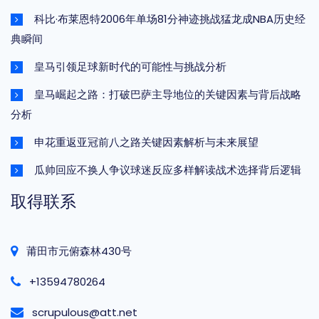
科比·布莱恩特2006年单场81分神迹挑战猛龙成NBA历史经
典瞬间
皇马引领足球新时代的可能性与挑战分析
皇马崛起之路：打破巴萨主导地位的关键因素与背后战略
分析
申花重返亚冠前八之路关键因素解析与未来展望
瓜帅回应不换人争议球迷反应多样解读战术选择背后逻辑
取得联系
莆田市元俯森林430号
+13594780264
scrupulous@att.net