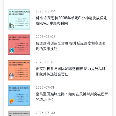
2026-08-04
科比·布莱恩特2006年单场81分神迹挑战猛龙
成NBA历史经典瞬间
2026-08-02
短道速滑训练全攻略 提升反应速度和赛道表
现的实用技巧
2026-08-01
皮克积极参与国际足球慈善赛 助力提升品牌
形象并传递社会责任
2026-07-31
皇马重回巅峰之路：如何在关键时刻突破巴萨
的统治地位
2026-07-30