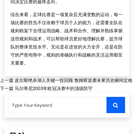
同决定比赛的最终走向。
综合来看，足球比赛是一项复杂且充满变数的运动，每一
场比赛的胜负不仅依赖于球员个人的能力，还需要全队在
规则框架下合理运用战略、战术和合作。理解并熟练掌握
这些规则和战术，可以帮助球员更好地理解比赛，提升球
队的整体竞技水平。无论是在进攻的火力全开，还是在防
守的严密布阵中，规则的准确执行和战略的灵活运用都至
关重要。
上一篇
皮尔斯绝杀湖人关键一投回顾 詹姆斯逆袭未果历史瞬间定格
下一篇
马尔蒂尼2003年欧冠决赛中的顶级防守