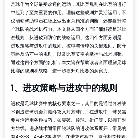
足球作为全球最受欢迎的运动，其比赛规则在比赛的进行
中起到了至关重要的作用。理解这些规则并灵活运用，不
仅能够帮助球员在场上做出更为精准的判断，还能提升整
个球队的战术执行力。本文将从四个方面详细解读足球比
赛规则，从进攻到防守的战略运用。这四个方面分别是：
进攻策略与进攻中的规则、控球与传球的关键规则、防守
策略及防守中的规则、以及比赛节奏的掌控与战术调整。
通过这四个方面的剖析，本文旨在帮助读者全面理解足球
比赛的规则和战略，进一步提升对比赛的洞察力。
1、进攻策略与进攻中的规则
进攻是足球比赛中的核心要素之一，其目的是通过各种战
术创造进球机会并最终攻入对方球门。在进攻中，球员需
要灵活运用各种技巧，如突破、传球、射门等，以撕开对
方防线。进攻战术通常围绕球队的进攻体系展开，常见的
有4-3-3、4-4-2等阵型。在进攻过程中，遵守相关规则