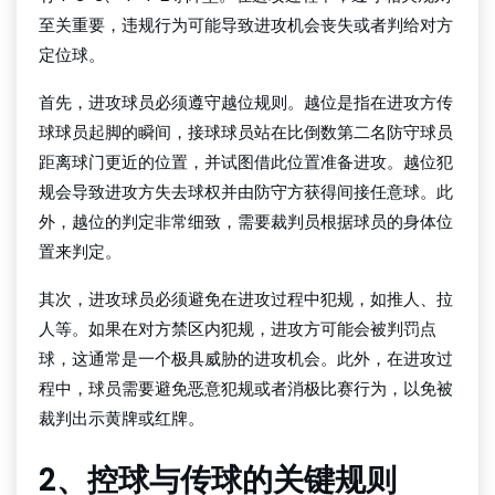
至关重要，违规行为可能导致进攻机会丧失或者判给对方
定位球。
首先，进攻球员必须遵守越位规则。越位是指在进攻方传
球球员起脚的瞬间，接球球员站在比倒数第二名防守球员
距离球门更近的位置，并试图借此位置准备进攻。越位犯
规会导致进攻方失去球权并由防守方获得间接任意球。此
外，越位的判定非常细致，需要裁判员根据球员的身体位
置来判定。
其次，进攻球员必须避免在进攻过程中犯规，如推人、拉
人等。如果在对方禁区内犯规，进攻方可能会被判罚点
球，这通常是一个极具威胁的进攻机会。此外，在进攻过
程中，球员需要避免恶意犯规或者消极比赛行为，以免被
裁判出示黄牌或红牌。
2、控球与传球的关键规则