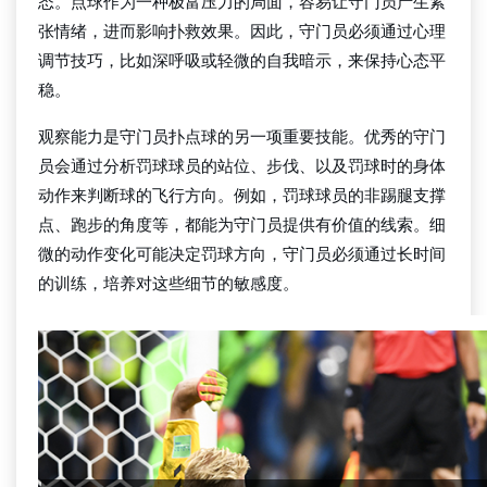
态。点球作为一种极富压力的局面，容易让守门员产生紧
张情绪，进而影响扑救效果。因此，守门员必须通过心理
调节技巧，比如深呼吸或轻微的自我暗示，来保持心态平
稳。
观察能力是守门员扑点球的另一项重要技能。优秀的守门
员会通过分析罚球球员的站位、步伐、以及罚球时的身体
动作来判断球的飞行方向。例如，罚球球员的非踢腿支撑
点、跑步的角度等，都能为守门员提供有价值的线索。细
微的动作变化可能决定罚球方向，守门员必须通过长时间
的训练，培养对这些细节的敏感度。