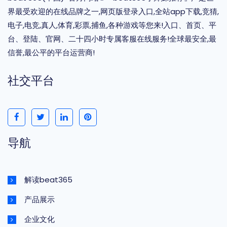
界最受欢迎的在线品牌之一,网页版登录入口,全站app下载,竞猜,
电子,电竞,真人,体育,彩票,捕鱼,各种游戏等您来!入口、首页、平
台、登陆、官网、二十四小时专属客服在线服务!全球最安全,最
信誉,最公平的平台运营商!
社交平台
导航
解读beat365
产品展示
企业文化