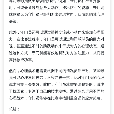
导罚球球员做出错误的判断。例如，守门员在准备扑救
时，可能会通过刻意放大动作、摆出防守的姿态，来让罚
球球员认为守门员已经判断出罚球方向，从而影响其心理
决策。
此外，守门员还可以通过眼神交流或小动作来施加心理压
力。在比赛过程中，守门员可以通过和罚球球员的目光对
视，甚至通过不时的跳跃动作来干扰对方的心理状态。通
过这种方式，守门员能有效地扰乱对方的注意力，从而提
高扑救成功率。
然而，心理战术也需要根据不同的情况灵活应对。某些球
员可能心理素质较强，不容易被干扰，此时守门员的心理
战术可能不会奏效。此时，守门员就需要调整策略，减少
干扰因素，专注于自己的技术发挥。通过综合运用不同的
心理战术，守门员能够在比赛中找到最合适的应对策略。
总结：