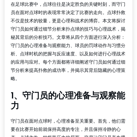
在足球比赛中，点球往往是决定胜负的关键时刻，而守门
员在面对点球时的表现常常决定了比赛的走向。点球扑救
不仅是技术的较量，更是心理和战术的博弈。本文将探讨
守门员如何通过细节分析来扑点球的技巧与心理战术，揭
秘其背后的分析技巧。文章将从四个方面进行深入分析：
守门员的心理准备与观察能力、球员的罚球动作与习惯分
析、点球时机的把握与反应速度、以及如何进行心理战术
的应用与应对。每个方面都将详细阐述守门员如何通过细
节分析来提高扑救的成功率，并揭示其背后隐藏的心理策
略。
1、守门员的心理准备与观察能
力
守门员在面对点球时，心理准备至关重要。首先，他们需
要在比赛开始前就保持高度的专注，并且保持冷静的心