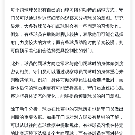
每个罚球球员都有自己的罚球习惯和独特的踢球方式，守
门员可以通过对这些细节的观察来分析球员的意图。研究
显示，大多数球员在罚点球时会有一些固定的习惯动作。
例如，有些球员在助跑时脚步较快，表示他们可能会选择
射门力度较大的方式；而有些球员助跑时的节奏较慢，则
可能预示着他们会选择更具控制性的射门。
此外，球员的罚球方向也常常与他们踢球时的身体倾斜度
密切相关。守门员可以通过观察球员罚球时的身体重心来
判断其倾向。例如，身体前倾的球员往往会选择低射，而
身体后仰的球员则更有可能选择高射。守门员通过细心观
察这些身体姿态的变化，能够提前预测球员的射门意图。
除了动作分析，球员在比赛中的罚球历史也是守门员做出
判断的重要依据。如果守门员对对方球员有足够的了解，
可以从以往的点球数据中提取规律。有些球员习惯在特定
的比赛环境下选择某个方向罚球，而有些球员在面对特定