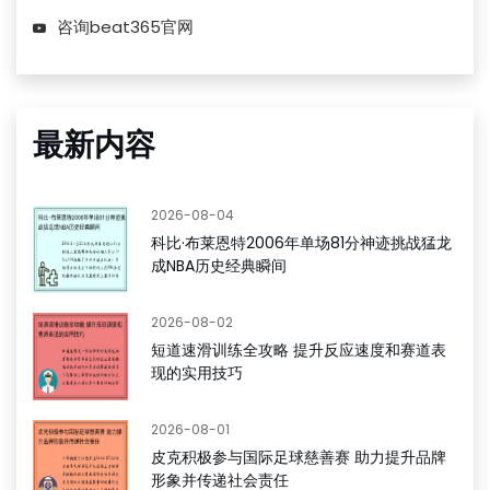
咨询beat365官网
最新内容
2026-08-04
科比·布莱恩特2006年单场81分神迹挑战猛龙
成NBA历史经典瞬间
2026-08-02
短道速滑训练全攻略 提升反应速度和赛道表
现的实用技巧
2026-08-01
皮克积极参与国际足球慈善赛 助力提升品牌
形象并传递社会责任