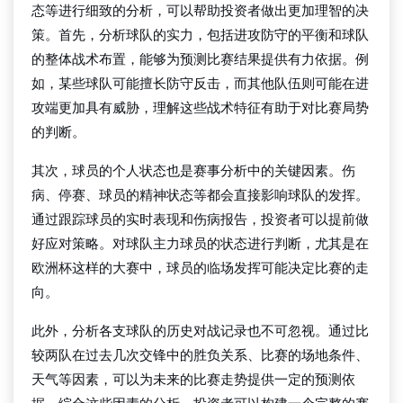
态等进行细致的分析，可以帮助投资者做出更加理智的决
策。首先，分析球队的实力，包括进攻防守的平衡和球队
的整体战术布置，能够为预测比赛结果提供有力依据。例
如，某些球队可能擅长防守反击，而其他队伍则可能在进
攻端更加具有威胁，理解这些战术特征有助于对比赛局势
的判断。
其次，球员的个人状态也是赛事分析中的关键因素。伤
病、停赛、球员的精神状态等都会直接影响球队的发挥。
通过跟踪球员的实时表现和伤病报告，投资者可以提前做
好应对策略。对球队主力球员的状态进行判断，尤其是在
欧洲杯这样的大赛中，球员的临场发挥可能决定比赛的走
向。
此外，分析各支球队的历史对战记录也不可忽视。通过比
较两队在过去几次交锋中的胜负关系、比赛的场地条件、
天气等因素，可以为未来的比赛走势提供一定的预测依