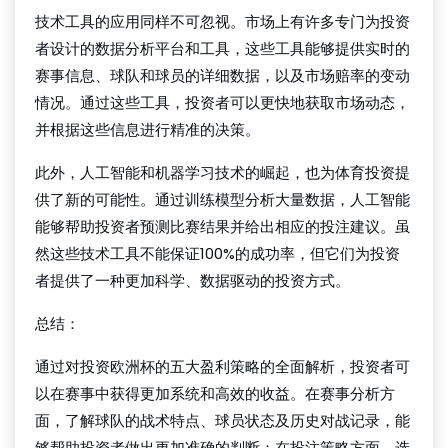
技术工具的应用同样不可忽视。市场上有许多专门为投资
者设计的数据分析平台和工具，这些工具能够提供实时的
赛事信息、球队和球员的详细数据，以及市场赔率的变动
情况。通过这些工具，投资者可以更快地获取市场动态，
并根据这些信息进行精准的决策。
此外，人工智能和机器学习技术的崛起，也为体育投资提
供了新的可能性。通过训练模型分析大量数据，人工智能
能够帮助投资者预测比赛结果并给出相应的投注建议。虽
然这些技术工具不能保证100%的成功率，但它们为投资
者提供了一种更加科学、数据驱动的投资方式。
总结：
通过对投资欧洲杯的五大盈利策略的全面解析，投资者可
以在赛事中获得更加系统和高效的收益。在赛事分析方
面，了解球队的战术特点、球员状态及历史对战记录，能
够帮助投资者做出更加准确的判断；在投注策略方面，选