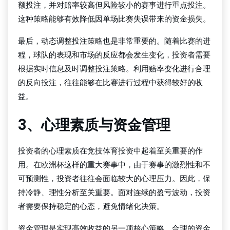
额投注，并对赔率较高但风险较小的赛事进行重点投注。
这种策略能够有效降低因单场比赛失误带来的资金损失。
最后，动态调整投注策略也是非常重要的。随着比赛的进
程，球队的表现和市场的反应都会发生变化，投资者需要
根据实时信息及时调整投注策略。利用赔率变化进行合理
的反向投注，往往能够在比赛进行过程中获得较好的收
益。
3、心理素质与资金管理
投资者的心理素质在竞技体育投资中起着至关重要的作
用。在欧洲杯这样的重大赛事中，由于赛事的激烈性和不
可预测性，投资者往往会面临较大的心理压力。因此，保
持冷静、理性分析至关重要。面对连续的盈亏波动，投资
者需要保持稳定的心态，避免情绪化决策。
资金管理是实现高效收益的另一项核心策略。合理的资金