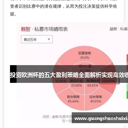
资者识别比赛中的潜在规律，从而为投注决策提供科学依
据。