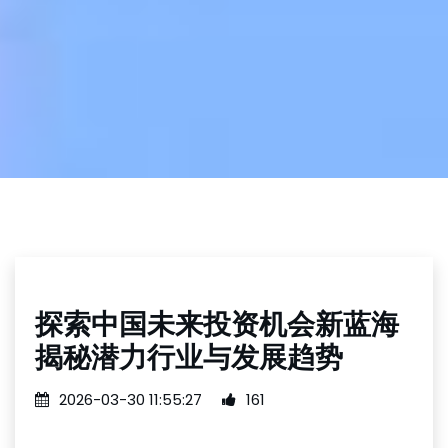
探索中国未来投资机会新蓝海
揭秘潜力行业与发展趋势
2026-03-30 11:55:27
161