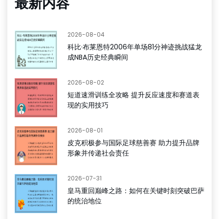
最新内容
2026-08-04
科比·布莱恩特2006年单场81分神迹挑战猛龙
成NBA历史经典瞬间
2026-08-02
短道速滑训练全攻略 提升反应速度和赛道表
现的实用技巧
2026-08-01
皮克积极参与国际足球慈善赛 助力提升品牌
形象并传递社会责任
2026-07-31
皇马重回巅峰之路：如何在关键时刻突破巴萨
的统治地位