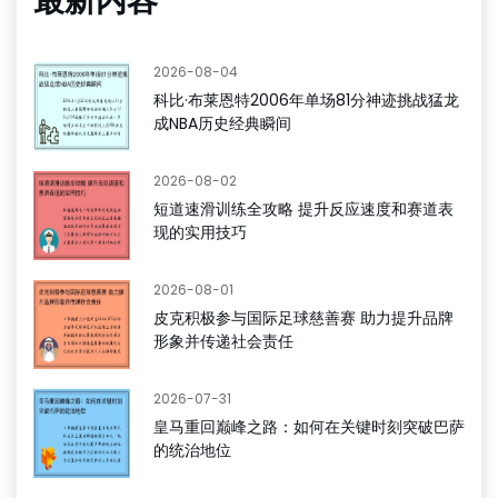
最新内容
2026-08-04
科比·布莱恩特2006年单场81分神迹挑战猛龙
成NBA历史经典瞬间
2026-08-02
短道速滑训练全攻略 提升反应速度和赛道表
现的实用技巧
2026-08-01
皮克积极参与国际足球慈善赛 助力提升品牌
形象并传递社会责任
2026-07-31
皇马重回巅峰之路：如何在关键时刻突破巴萨
的统治地位