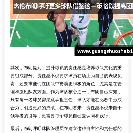
其次，布朗提到，提升球员的责任感是培养球队文化的重
要组成部分。责任感不仅要求球员在场上为自己的表现负
责，还要求他们在团队中扮演更积极的角色，尤其是在管
理和激励队友方面。作为球队核心之一，布朗自己深知，
只有每一名球员都愿意承担责任，球队才能在比赛中形成
合力，创造更好的成绩。在布朗看来，责任感不仅来自于
领导者的引导，更需要每个球员自己去认同和践行。
最后，布朗呼吁球队管理层在建立这种自主性和责任感的