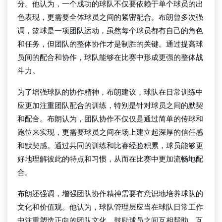
分。他认为，一个成功的球队不仅要依赖于单个球员的出
色表现，更需要全体球员之间的紧密配合。布朗曾多次强
调，篮球是一项团队运动，虽然每个球员都有自己的角色
和任务，但团队的整体协作才是制胜的关键。通过提高球
员间的配合和协作，球队能够在比赛中形成更强的整体战
斗力。
为了增强球队的协作精神，布朗建议，球队在日常训练中
应更加注重团队配合的训练，特别是针对球员之间的默契
和配合。布朗认为，团队协作不仅仅是通过简单的传球和
跑位来实现，更需要球员之间在场上建立起深厚的信任感
和默契感。通过共同的训练和比赛经验积累，球员能够更
好地理解彼此的特点和习惯，从而在比赛中更加流畅地配
合。
布朗还强调，增强团队协作精神需要有意识地培养球队的
文化和价值观。他认为，球队管理层应当在球队日常工作
中注重塑造正向的团队文化，鼓励球员之间互相帮助、互