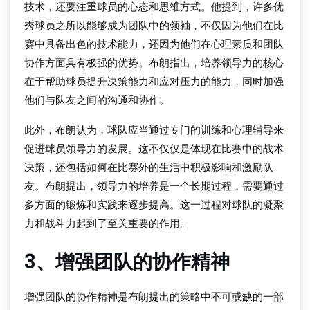
技术，还要注重球员的心态和思维方式。他提到，许多优
秀球员之所以能够成为团队中的领袖，不仅因为他们在比
赛中具备出色的技术能力，还因为他们在心理素质和团队
协作方面具有极强的优势。布朗指出，培养领导力的核心
在于帮助球员提升决策能力和应对压力的能力，同时加强
他们与队友之间的沟通和协作。
此外，布朗认为，球队应当通过专门的训练和心理辅导来
促进球员领导力的发展。这不仅仅是体现在比赛中的战术
决策，还包括如何在比赛外的生活中积极影响和激励队
友。布朗提出，领导力的培养是一个长期过程，需要通过
多方面的锻炼和实践来逐步提高。这一过程对球队的凝聚
力和战斗力起到了至关重要的作用。
3、增强团队的协作精神
增强团队的协作精神是布朗提出的策略中不可或缺的一部