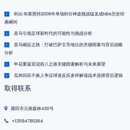
科比·布莱恩特2006年单场81分神迹挑战猛龙成NBA历史经
典瞬间
皇马引领足球新时代的可能性与挑战分析
皇马崛起之路：打破巴萨主导地位的关键因素与背后战略
分析
申花重返亚冠前八之路关键因素解析与未来展望
瓜帅回应不换人争议球迷反应多样解读战术选择背后逻辑
取得联系
莆田市元俯森林430号
+13594780264