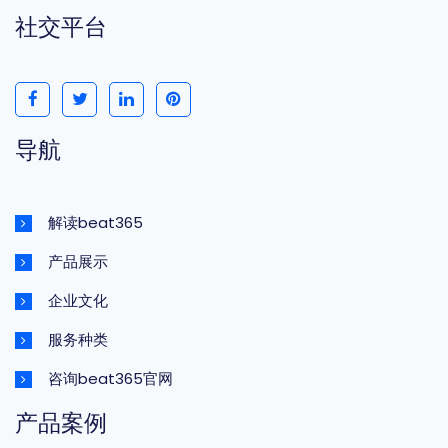
社交平台
导航
解读beat365
产品展示
企业文化
服务种类
咨询beat365官网
产品案例