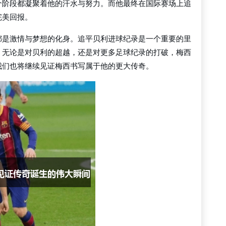
个阶段都凝聚着他的汗水与努力。而他最终在国际赛场上追
完美回报。
都是激情与梦想的化身。追平贝利进球纪录是一个重要的里
。无论是对贝利的超越，还是对更多足球纪录的打破，梅西
我们也将继续见证梅西书写属于他的更大传奇。