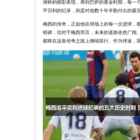
洲杯的精彩表现，再到巴萨的黄金时期，每一
平贝利的纪录，则是对他数十年辛勤付出的最
梅西的传奇，正如他在球场上的每一次进球，
程碑，但对于梅西而言，未来的道路依然广阔
都将在这条传奇之路上继续前行。作为球迷，