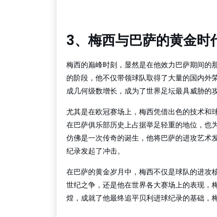
beat365官方网站
3、梅西与巴萨的黄金时
梅西的巅峰时刻，显然是在他效力巴萨期间的那
的阶段，他不仅带领球队取得了大量的国内外
成几何级数增长，成为了世界足坛最具威胁的
尤其是在欧冠赛场上，梅西凭借出色的技术和
在巴萨俱乐部历史上占据举足轻重的地位，也
仿佛是一次传奇的诞生，他将巴萨的进攻艺术
纪录发起了冲击。
在巴萨的黄金岁月中，梅西不仅是球队的进攻
世纪之争，还是他在世界各大赛场上的表现，
煌，成就了他最终追平贝利进球纪录的基础，