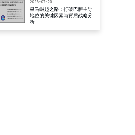
2026-07-29
皇马崛起之路：打破巴萨主导
地位的关键因素与背后战略分
析