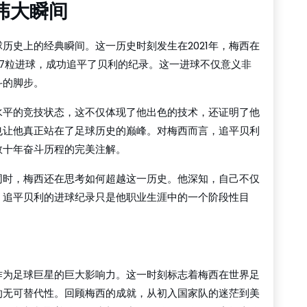
伟大瞬间
历史上的经典瞬间。这一历史时刻发生在2021年，梅西在
7粒进球，成功追平了贝利的纪录。这一进球不仅意义非
斗的脚步。
水平的竞技状态，这不仅体现了他出色的技术，还证明了他
也让他真正站在了足球历史的巅峰。对梅西而言，追平贝利
数十年奋斗历程的完美注解。
同时，梅西还在思考如何超越这一历史。他深知，自己不仅
。追平贝利的进球纪录只是他职业生涯中的一个阶段性目
。
作为足球巨星的巨大影响力。这一时刻标志着梅西在世界足
的无可替代性。回顾梅西的成就，从初入国家队的迷茫到美