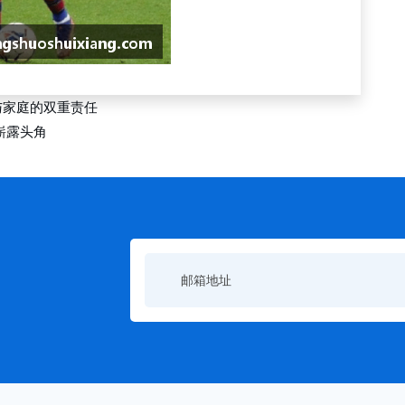
与家庭的双重责任
崭露头角