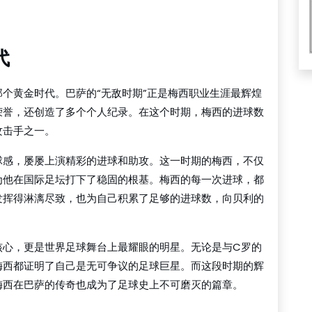
代
个黄金时代。巴萨的“无敌时期”正是梅西职业生涯最辉煌
荣誉，还创造了多个个人纪录。在这个时期，梅西的进球数
攻击手之一。
球感，屡屡上演精彩的进球和助攻。这一时期的梅西，不仅
为他在国际足坛打下了稳固的根基。梅西的每一次进球，都
发挥得淋漓尽致，也为自己积累了足够的进球数，向贝利的
核心，更是世界足球舞台上最耀眼的明星。无论是与C罗的
梅西都证明了自己是无可争议的足球巨星。而这段时期的辉
梅西在巴萨的传奇也成为了足球史上不可磨灭的篇章。