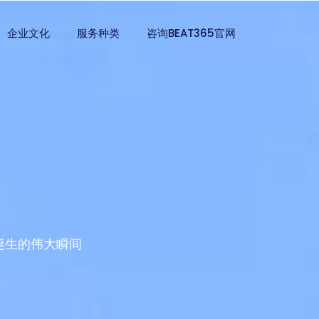
企业文化
服务种类
咨询BEAT365官网
诞生的伟大瞬间