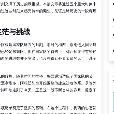
时刻充满了历史的厚重感。本篇文章将通过五个重大时刻来
通过这些时刻来感受传奇的诞生，见证足球历史的一段辉煌
迷茫与挑战
上阿根廷国家队球衣的时刻。那时的梅西，刚刚进入国际舞
现已经足够耀眼，但在国家队的首秀上，梅西却显得有些迷
梅西的进球数并不突出，也没有得到外界太多的认可，甚至
来的辉煌。随着时间的推移，梅西逐渐适应了国家队的节
球逐渐增多，阿根廷队也开始围绕他建立进攻体系。尽管外
个脚印地走到了今天。正是这一段不断奋斗的岁月，奠定了
各项记录奠定了坚实的基础。在这个过程中，梅西的心态发