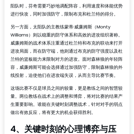
阳队时，芬奇需要巧妙地调配阵容，利用速度和体能优势
进行快攻，同时加强防守，限制布克和杜兰特的得分。
另一方面，太阳队的主教练蒙蒂·威廉姆斯（Monty
Williams）则以稳重的防守体系和高效的进攻组织著称。
威廉姆斯的战术体系注重通过杜兰特和布克的联动来打开
进攻局面，而在防守端，他则通过布克的防守强度以及杜
兰特的篮板能力来限制对方的进攻。面对森林狼的年轻阵
容，威廉姆斯可能会选择通过加强防守，限制森林狼的外
线投射，迫使他们在进攻端失误，从而主导比赛节奏。
这场比赛不仅是球员之间的较量，更是教练之间的智慧较
量。两位教练在战术上的调整和博弈，将对比赛的结果产
生重要影响。谁能在关键时刻调整战术，针对对手的弱点
做出有效反应，将有更大的机会获得胜利。
4、关键时刻的心理博弈与压