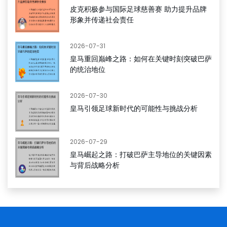
皮克积极参与国际足球慈善赛 助力提升品牌
形象并传递社会责任
2026-07-31
皇马重回巅峰之路：如何在关键时刻突破巴萨
的统治地位
2026-07-30
皇马引领足球新时代的可能性与挑战分析
2026-07-29
皇马崛起之路：打破巴萨主导地位的关键因素
与背后战略分析