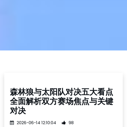
森林狼与太阳队对决五大看点
全面解析双方赛场焦点与关键
对决
2026-06-14 12:10:04
98