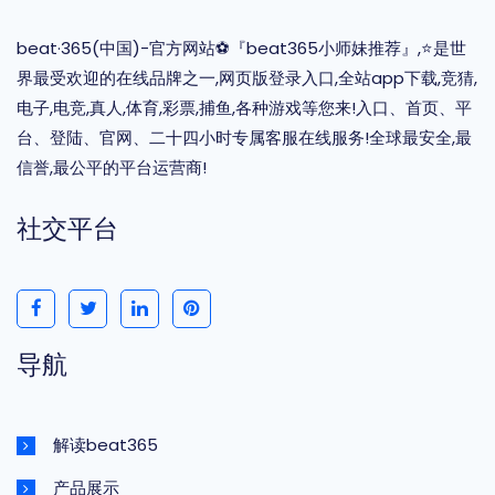
beat·365(中国)-官方网站⚽️『beat365小师妹推荐』,⭐️是世
界最受欢迎的在线品牌之一,网页版登录入口,全站app下载,竞猜,
电子,电竞,真人,体育,彩票,捕鱼,各种游戏等您来!入口、首页、平
台、登陆、官网、二十四小时专属客服在线服务!全球最安全,最
信誉,最公平的平台运营商!
社交平台
导航
解读beat365
产品展示