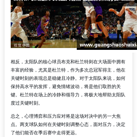
相反，太阳队的核心球员布克和杜兰特则在大场面中拥有
丰富的经验，尤其是杜兰特，作为多次总冠军得主，他在
关键时刻的表现总是稳健且冷静。对于太阳队来说，如何
保持高水平的发挥，避免情绪波动，将是他们取胜的关
键。杜兰特在场上的冷静和领导力，将极大地帮助太阳队
度过关键时刻。
总之，心理博弈和压力应对将是这场对决中的另一大焦
点。两支球队如何在关键时刻调整心态，面对压力，决定
了他们能否在季后赛中走得更远。