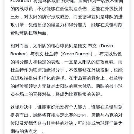
Edwards）将是球队取胜的关键。唐斯作为一名技术全面
的内线球员，不仅能够在低位制造杀伤，还能在外线投射
三分，对太阳的防守形成威胁。而爱德华兹则是球队的进
攻引擎，凭借超强的爆发力和得分能力，能够在关键时刻
帮助球队扭转局面。
相对而言，太阳队的核心球员则是德文·布克（Devin
Booker）与凯文·杜兰特（Kevin Durant）。布克以出色
的得分能力和稳定的表现，一直是太阳队的进攻灵魂。而
杜兰特作为联盟顶级得分手，不仅能够在外线投射，也能
在进攻端提供多样化的选择。在季后赛的舞台上，杜兰特
的经验和领导力无疑是太阳队的巨大优势。两队的核心球
员在场上的直接对抗，将成为比赛胜负的关键。
这场对决中，谁能更好地发挥个人能力，谁能在关键时刻
挺身而出，最终将直接决定比赛的走向。唐斯与布克的对
位以及爱德华兹与杜兰特的对决，可能会成为球迷们最为
期待的焦点之一。