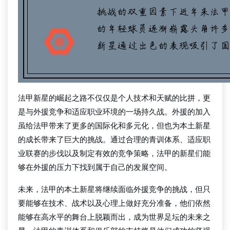
法甲新星的崛起之路不仅仅是个人技术和天赋的比拼，更
是与外援竞争和适应职业环境的一场持久战。外援的加入
虽给法甲带来了更多的国际化和多元化，但也为本土新星
的成长带来了巨大的挑战。通过合理的青训体系、适应职
业联赛的步伐以及制定有效的竞争策略，法甲的新星们能
够在外援的压力下找到属于自己的发展空间。
未来，法甲的本土新星将继续面临外援竞争的挑战，但只
要能够在技术、战术以及心理上做好充分准备，他们依然
能够在高水平的舞台上脱颖而出，成为世界足坛的未来之