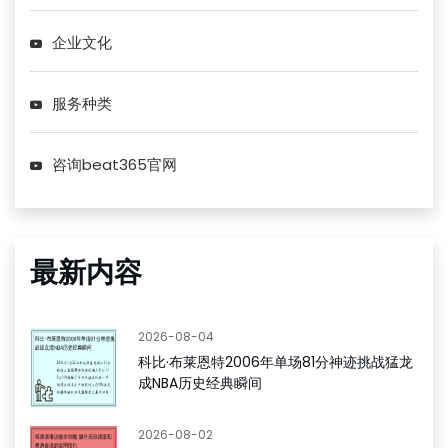
企业文化
服务种类
咨询beat365官网
最新内容
2026-08-04
科比·布莱恩特2006年单场81分神迹挑战猛龙
成NBA历史经典瞬间
2026-08-02