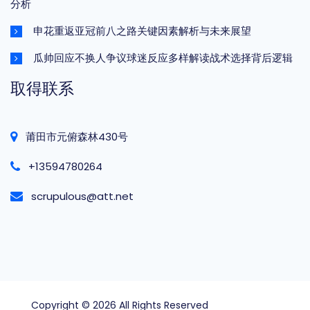
分析
申花重返亚冠前八之路关键因素解析与未来展望
瓜帅回应不换人争议球迷反应多样解读战术选择背后逻辑
取得联系
莆田市元俯森林430号
+13594780264
scrupulous@att.net
Copyright © 2026 All Rights Reserved
beat365官方