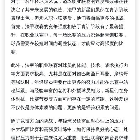
对于一名年轻球员来说，适应职业联赛的速度和效果往往
决定了其未来发展的轨迹。法甲的新星们虽然在青训阶段
表现出色，但步入职业联赛后，他们将面临更多的挑战。
首先，法甲联赛的竞争强度相较于青训阶段有了显著提
升。在职业联赛中，每一场比赛的压力都远超青训联赛，
球员需要在较短时间内调整状态，才能应对高强度的比
赛。
此外，法甲的职业联赛对球员的体能、技术、战术执行力
等方面要求极高。尤其是在面对如巴黎圣日耳曼、摩纳哥
等强队时，年轻球员需要付出更多的努力才能在比赛中站
稳脚跟。与经验丰富的老将和外援球员相比，新星们在身
体对抗、比赛节奏等方面可能存在一定的差距。这种差距
不仅仅是身体素质的问题，更多的是经验积累的问题。
除了竞技方面的挑战，年轻球员还需面对心理上的压力。
在大场面比赛和高强度训练中，如何保持良好的心态、处
理好压力对于新星来说尤为重要。职业联赛的舞台要求球