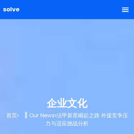
企业文化
首页
Our News
法甲新星崛起之路 外援竞争压
力与适应挑战分析