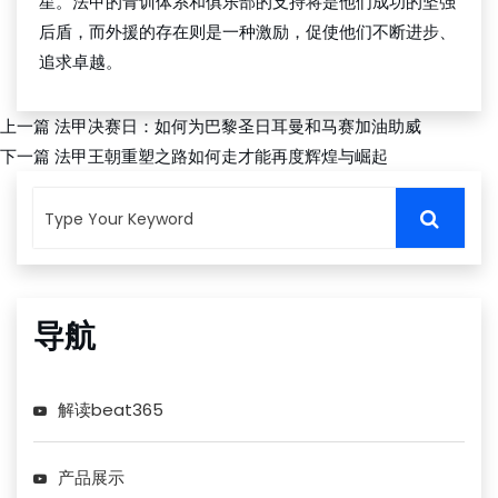
星。法甲的青训体系和俱乐部的支持将是他们成功的坚强
后盾，而外援的存在则是一种激励，促使他们不断进步、
追求卓越。
上一篇
法甲决赛日：如何为巴黎圣日耳曼和马赛加油助威
下一篇
法甲王朝重塑之路如何走才能再度辉煌与崛起
导航
解读beat365
产品展示