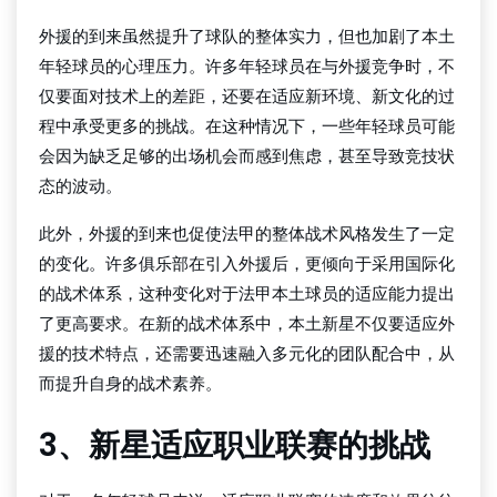
外援的到来虽然提升了球队的整体实力，但也加剧了本土
年轻球员的心理压力。许多年轻球员在与外援竞争时，不
仅要面对技术上的差距，还要在适应新环境、新文化的过
程中承受更多的挑战。在这种情况下，一些年轻球员可能
会因为缺乏足够的出场机会而感到焦虑，甚至导致竞技状
态的波动。
此外，外援的到来也促使法甲的整体战术风格发生了一定
的变化。许多俱乐部在引入外援后，更倾向于采用国际化
的战术体系，这种变化对于法甲本土球员的适应能力提出
了更高要求。在新的战术体系中，本土新星不仅要适应外
援的技术特点，还需要迅速融入多元化的团队配合中，从
而提升自身的战术素养。
3、新星适应职业联赛的挑战