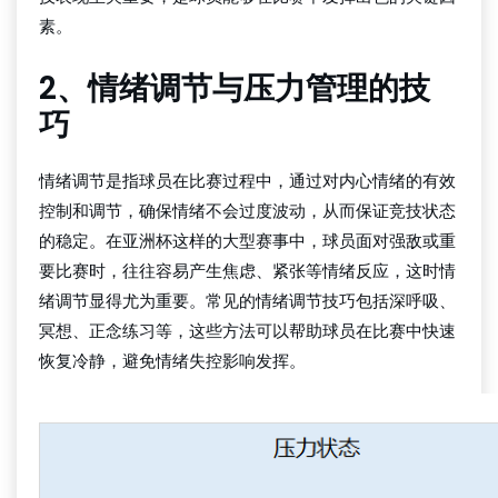
素。
2、情绪调节与压力管理的技
巧
情绪调节是指球员在比赛过程中，通过对内心情绪的有效
控制和调节，确保情绪不会过度波动，从而保证竞技状态
的稳定。在亚洲杯这样的大型赛事中，球员面对强敌或重
要比赛时，往往容易产生焦虑、紧张等情绪反应，这时情
绪调节显得尤为重要。常见的情绪调节技巧包括深呼吸、
冥想、正念练习等，这些方法可以帮助球员在比赛中快速
恢复冷静，避免情绪失控影响发挥。