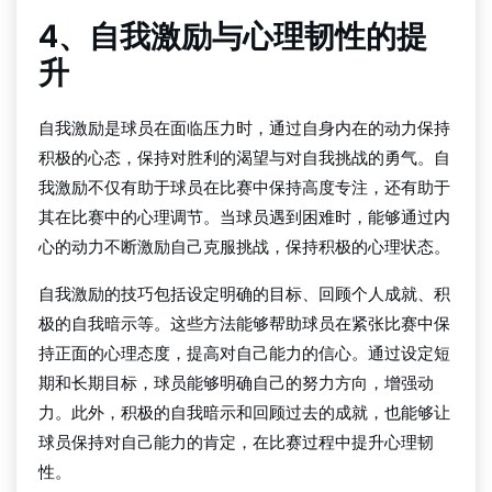
4、自我激励与心理韧性的提
升
自我激励是球员在面临压力时，通过自身内在的动力保持
积极的心态，保持对胜利的渴望与对自我挑战的勇气。自
我激励不仅有助于球员在比赛中保持高度专注，还有助于
其在比赛中的心理调节。当球员遇到困难时，能够通过内
心的动力不断激励自己克服挑战，保持积极的心理状态。
自我激励的技巧包括设定明确的目标、回顾个人成就、积
极的自我暗示等。这些方法能够帮助球员在紧张比赛中保
持正面的心理态度，提高对自己能力的信心。通过设定短
期和长期目标，球员能够明确自己的努力方向，增强动
力。此外，积极的自我暗示和回顾过去的成就，也能够让
球员保持对自己能力的肯定，在比赛过程中提升心理韧
性。