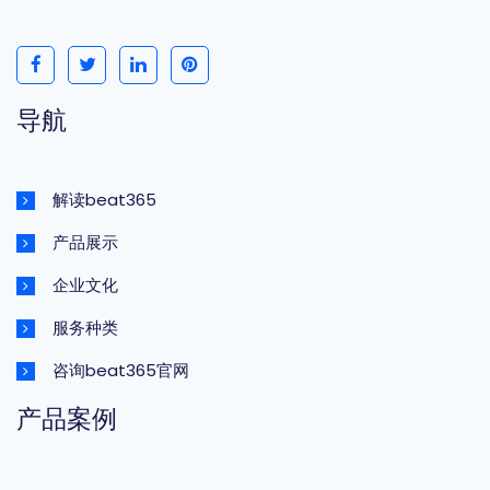
导航
解读beat365
产品展示
企业文化
服务种类
咨询beat365官网
产品案例