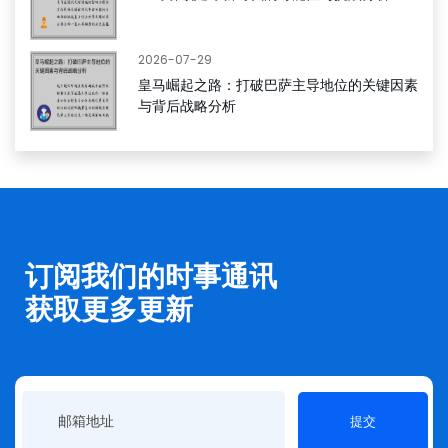
2026-07-29
皇马崛起之路：打破巴萨主导地位的关键因素
与背后战略分析
订阅我们的时事通讯
获取更多更新
提交