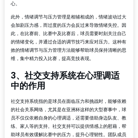
心。
此外，情绪调节与压力管理是相辅相成的，情绪波动过大
会加剧压力感，而过度的压力会反过来导致情绪失控。因
此，在比赛前、比赛中及比赛后，球员需要时刻关注自己
的情绪变化，并通过合适的调节技巧来应对压力。这种有
效的情绪调节与压力管理方法能够帮助球员保持清晰的思
维，集中精力投入比赛，提高竞技表现。
3、社交支持系统在心理调适
中的作用
社交支持系统指的是球员在面临压力和挑战时，能够依赖
的社会关系网络，尤其是在亚洲杯这样的大型赛事中，球
员不仅仅依赖自身的心理调适，还需要借助身边队友、教
练、家人等的支持。社交支持可以提供情感上的慰藉，帮
助球员有效缓解比赛中的压力，提升心理韧性。团队成员