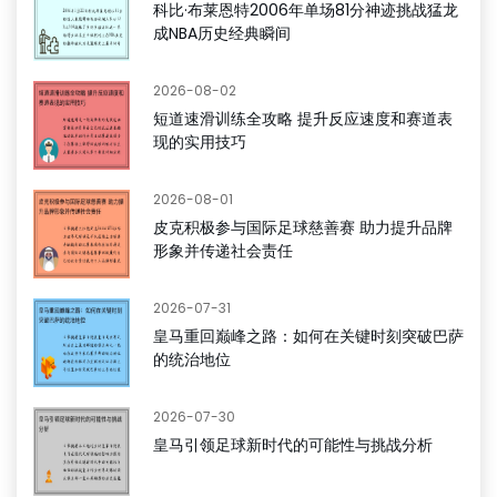
科比·布莱恩特2006年单场81分神迹挑战猛龙
成NBA历史经典瞬间
2026-08-02
短道速滑训练全攻略 提升反应速度和赛道表
现的实用技巧
2026-08-01
皮克积极参与国际足球慈善赛 助力提升品牌
形象并传递社会责任
2026-07-31
皇马重回巅峰之路：如何在关键时刻突破巴萨
的统治地位
2026-07-30
皇马引领足球新时代的可能性与挑战分析