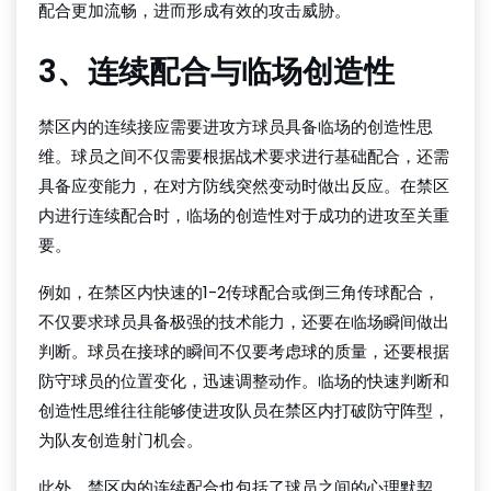
配合更加流畅，进而形成有效的攻击威胁。
3、连续配合与临场创造性
禁区内的连续接应需要进攻方球员具备临场的创造性思
维。球员之间不仅需要根据战术要求进行基础配合，还需
具备应变能力，在对方防线突然变动时做出反应。在禁区
内进行连续配合时，临场的创造性对于成功的进攻至关重
要。
例如，在禁区内快速的1-2传球配合或倒三角传球配合，
不仅要求球员具备极强的技术能力，还要在临场瞬间做出
判断。球员在接球的瞬间不仅要考虑球的质量，还要根据
防守球员的位置变化，迅速调整动作。临场的快速判断和
创造性思维往往能够使进攻队员在禁区内打破防守阵型，
为队友创造射门机会。
此外，禁区内的连续配合也包括了球员之间的心理默契。