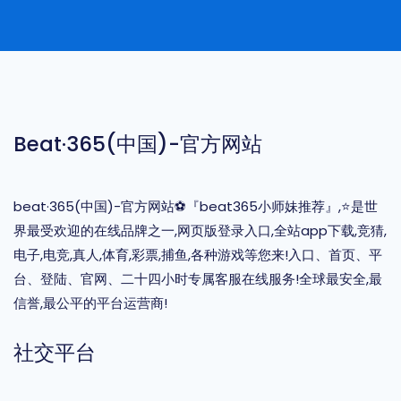
Beat·365(中国)-官方网站
beat·365(中国)-官方网站⚽️『beat365小师妹推荐』,⭐️是世
界最受欢迎的在线品牌之一,网页版登录入口,全站app下载,竞猜,
电子,电竞,真人,体育,彩票,捕鱼,各种游戏等您来!入口、首页、平
台、登陆、官网、二十四小时专属客服在线服务!全球最安全,最
信誉,最公平的平台运营商!
社交平台