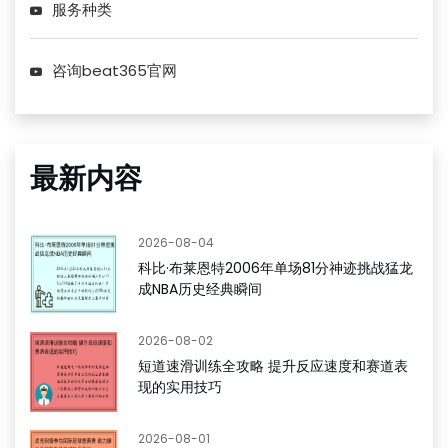
服务种类
咨询beat365官网
最新内容
2026-08-04
科比·布莱恩特2006年单场81分神迹挑战猛龙
成NBA历史经典瞬间
2026-08-02
短道速滑训练全攻略 提升反应速度和赛道表
现的实用技巧
2026-08-01