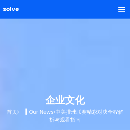
企业文化
首页
Our News
中美排球联赛精彩对决全程解
析与观看指南