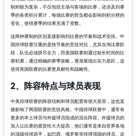
制则较为复杂，不仅包括主场与客场的比赛，还涉及到赛
季的各类积分累计，每场比赛的胜负都会影响到积分榜的
变化，使得赛季的结果充满了变数。
这两种赛制的区别直接影响到比赛的节奏和战术安排。中
国排球联赛注重的是快节奏的竞技对抗，尤其在淘汰赛阶
段，队伍必须拼尽全力，而美国联赛则通过较长时间的比
赛积累，通过精确的赛季策略，逐渐展现出实力差距，这
使得美国联赛的比赛更具耐性和战略性。
2、阵容特点与球员表现
中美排球联赛的阵容结构和球员配置有很大差异，这也直
接影响了两国联赛的竞技风格。中国排球联赛中，通常有
更多的本土球员与外援球员组成的混合阵容。外援球员的
加入让比赛的观赏性大大提高，他们通常是来自世界各地
的顶级排球选手，如巴西、俄罗斯等排球强国的球员。这