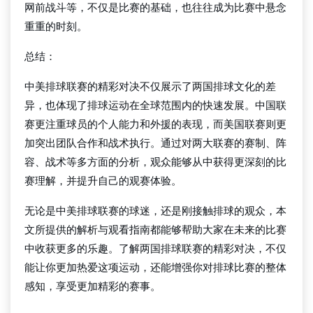
网前战斗等，不仅是比赛的基础，也往往成为比赛中悬念
重重的时刻。
总结：
中美排球联赛的精彩对决不仅展示了两国排球文化的差
异，也体现了排球运动在全球范围内的快速发展。中国联
赛更注重球员的个人能力和外援的表现，而美国联赛则更
加突出团队合作和战术执行。通过对两大联赛的赛制、阵
容、战术等多方面的分析，观众能够从中获得更深刻的比
赛理解，并提升自己的观赛体验。
无论是中美排球联赛的球迷，还是刚接触排球的观众，本
文所提供的解析与观看指南都能够帮助大家在未来的比赛
中收获更多的乐趣。了解两国排球联赛的精彩对决，不仅
能让你更加热爱这项运动，还能增强你对排球比赛的整体
感知，享受更加精彩的赛事。