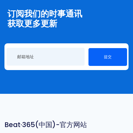
订阅我们的时事通讯
获取更多更新
提交
Beat·365(中国)-官方网站