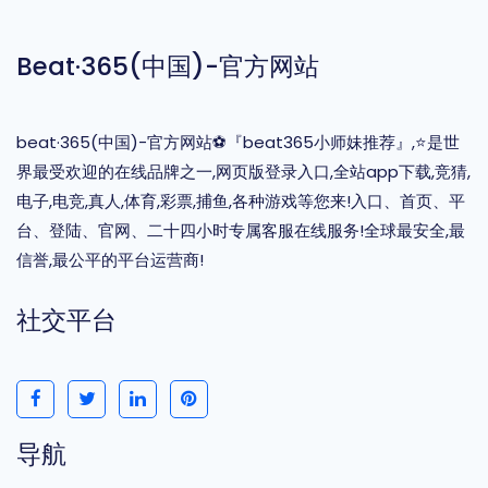
Beat·365(中国)-官方网站
beat·365(中国)-官方网站⚽️『beat365小师妹推荐』,⭐️是世
界最受欢迎的在线品牌之一,网页版登录入口,全站app下载,竞猜,
电子,电竞,真人,体育,彩票,捕鱼,各种游戏等您来!入口、首页、平
台、登陆、官网、二十四小时专属客服在线服务!全球最安全,最
信誉,最公平的平台运营商!
社交平台
导航