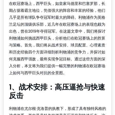
在欧冠赛场上，西甲巨头，如皇家马德里和巴塞罗那，长
期占据着霸主地位，凭借强大的阵容和丰富的经验，他们
几乎是所有球队争夺冠军时最大的障碍。利物浦作为英格
兰足坛的顶级俱乐部，近几年在欧冠赛场上的表现也颇为
出色，曾在2019年夺得冠军。在这篇文章中，我们将探讨
利物浦如何挑战西甲巨头，分析他们在欧冠赛场上的胜算
与策略。首先，我们将从战术安排、球员配置、心理素质
和历史经验四个方面详细剖析利物浦的竞争力，并探讨如
何克服西甲强敌，最终实现争冠目标。通过这些方面的深
入分析，本文将为我们提供一幅完整的利物浦在欧冠赛场
上如何与西甲巨头对抗的全景图。
1、战术安排：高压逼抢与快速
反击
利物浦在尤尔根·克洛普的执教下，形成了具有独特风格的