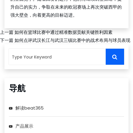
升自己的实力，争取在未来的欧冠赛场上再次突破西甲的
强大壁垒，向着更高的目标迈进。
上一篇
如何在篮球比赛中通过精准数据贡献关键胜利因素
下一篇
如何点评武汉长江与武汉三镇比赛中的战术布局与球员表现
导航
解读beat365
产品展示