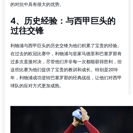
的对抗中具有很大的优势。
4、历史经验：与西甲巨头的
过往交锋
利物浦与西甲巨头的历史交锋为他们积累了宝贵的经验。
在过去的欧冠比赛中，利物浦与皇家马德里和巴塞罗那有
过多次直接对决，尽管他们并非每一次都能获得胜利，但
这些比赛为他们提供了宝贵的教训和成长。特别是2019
年，利物浦成功逆转巴塞罗那的经典战役，让他们对西甲
球队的应对方式更加成熟。