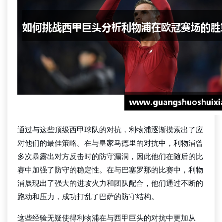
通过与这些顶级西甲球队的对抗，利物浦逐渐摸索出了应
对他们的最佳策略。在与皇家马德里的对抗中，利物浦曾
多次暴露出对方反击时的防守漏洞，因此他们在随后的比
赛中加强了防守的稳定性。在与巴塞罗那的比赛中，利物
浦展现出了强大的进攻火力和团队配合，他们通过不断的
跑动和压力，成功打乱了巴萨的防守结构。
这些经验无疑使得利物浦在与西甲巨头的对抗中更加从