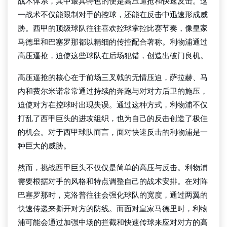
战术体系，其中最具特色的便是高压逼抢和快速反击。这
一战术不仅能限制对手的控球，还能在反击中迅速形成威
胁。西甲的顶级球队往往喜欢控球掌控比赛节奏，像皇家
马德里和巴塞罗那都以精细的传控配合著称。利物浦通过
高压逼抢，迫使这些球队在后场犯错，创造出破门良机。
高压逼抢的核心在于前场三叉戟的无情压迫，萨拉赫、马
内和费尔米诺常常通过持续的奔跑与对对方后卫的施压，
迫使对方在控球时出现失误。通过这种方式，利物浦不仅
打乱了西甲巨头的进攻组织，也为自己的反击创造了极佳
的机会。对于西甲球队而言，面对快速反击的利物浦是一
种巨大的威胁。
然而，挑战西甲巨头不仅仅是简单的高压与反击。利物浦
需要根据对手的风格和特点调整自己的战术安排。在对阵
巴塞罗那时，克洛普往往会强化球队的宽度，通过两翼的
快速传递来撕开对方的防线。而面对皇家马德里时，利物
浦可能会通过加强中场的拦截和快速传球来应对对方的高