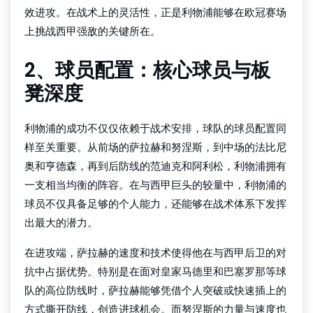
效进攻。在战术上的灵活性，正是利物浦能够在欧冠赛场
上挑战西甲强敌的关键所在。
2、球员配置：核心球员与板
凳深度
利物浦的成功不仅仅依赖于战术安排，球队的球员配置同
样至关重要。从前场的萨拉赫和努涅斯，到中场的法比尼
奥和亨德森，再到后防线的范迪克和阿利松，利物浦拥有
一支相当均衡的阵容。在与西甲巨头的较量中，利物浦的
球员不仅具备足够的个人能力，还能够在战术体系下发挥
出最大的潜力。
在进攻端，萨拉赫的速度和技术使得他在与西甲后卫的对
抗中占据优势。特别是在面对皇家马德里和巴塞罗那等球
队的高位防线时，萨拉赫能够凭借个人突破或快速插上的
方式撕开防线，创造进球机会。而努涅斯的力量与速度也