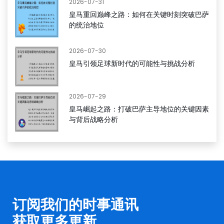
2026-07-31
皇马重回巅峰之路：如何在关键时刻突破巴萨
的统治地位
2026-07-30
皇马引领足球新时代的可能性与挑战分析
2026-07-29
皇马崛起之路：打破巴萨主导地位的关键因素
与背后战略分析
订阅我们的时事通讯
获取更多更新