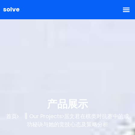
产品展示
首页
Our Projects
居文君在棋类对抗赛中的成
功秘诀与她的竞技心态及策略分析