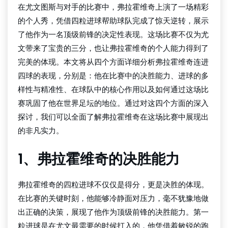
在尤文图斯与对手的比赛中，弗拉霍维奇上演了一场精彩
的个人秀，凭借四粒进球帮助球队完成了惊天逆转，展示
了他作为一名顶级前锋的决定性表现。这场比赛不仅为尤
文带来了宝贵的三分，也让弗拉霍维奇的个人能力得到了
完美的体现。本文将从四个方面详细分析弗拉霍维奇连进
四球的表现，分别是：他在比赛中的决胜能力、进球的多
样性与精准性、在球队中的核心作用以及如何通过这场比
赛巩固了他在世界足坛的地位。通过对这四个方面的深入
探讨，我们可以全面了解弗拉霍维奇在这场比赛中展现出
的非凡实力。
1、弗拉霍维奇的决胜能力
弗拉霍维奇的四粒进球不仅仅是得分，更是决胜的体现。
在比赛的关键时刻，他能够冷静面对压力，毫不犹豫地做
出正确的决策，展现了他作为顶级前锋的决胜能力。第一
粒进球是在尤文最需要的时候打入的，他凭借着敏锐的跑