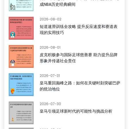
成NBA历史经典瞬间
2026-08-02
短道速滑训练全攻略 提升反应速度和赛道表
现的实用技巧
2026-08-01
皮克积极参与国际足球慈善赛 助力提升品牌
形象并传递社会责任
2026-07-31
皇马重回巅峰之路：如何在关键时刻突破巴萨
的统治地位
2026-07-30
皇马引领足球新时代的可能性与挑战分析