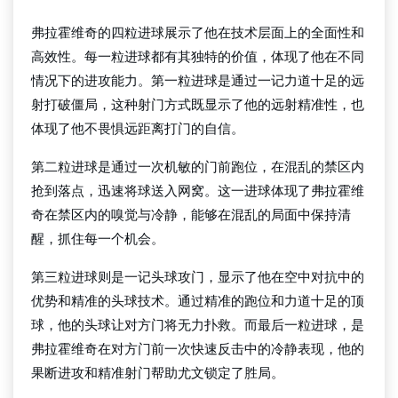
弗拉霍维奇的四粒进球展示了他在技术层面上的全面性和
高效性。每一粒进球都有其独特的价值，体现了他在不同
情况下的进攻能力。第一粒进球是通过一记力道十足的远
射打破僵局，这种射门方式既显示了他的远射精准性，也
体现了他不畏惧远距离打门的自信。
第二粒进球是通过一次机敏的门前跑位，在混乱的禁区内
抢到落点，迅速将球送入网窝。这一进球体现了弗拉霍维
奇在禁区内的嗅觉与冷静，能够在混乱的局面中保持清
醒，抓住每一个机会。
第三粒进球则是一记头球攻门，显示了他在空中对抗中的
优势和精准的头球技术。通过精准的跑位和力道十足的顶
球，他的头球让对方门将无力扑救。而最后一粒进球，是
弗拉霍维奇在对方门前一次快速反击中的冷静表现，他的
果断进攻和精准射门帮助尤文锁定了胜局。