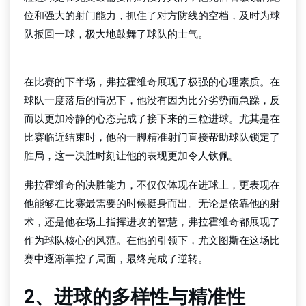
位和强大的射门能力，抓住了对方防线的空档，及时为球
队扳回一球，极大地鼓舞了球队的士气。
beat365官方app
在比赛的下半场，弗拉霍维奇展现了极强的心理素质。在
球队一度落后的情况下，他没有因为比分劣势而急躁，反
而以更加冷静的心态完成了接下来的三粒进球。尤其是在
比赛临近结束时，他的一脚精准射门直接帮助球队锁定了
胜局，这一决胜时刻让他的表现更加令人钦佩。
弗拉霍维奇的决胜能力，不仅仅体现在进球上，更表现在
他能够在比赛最需要的时候挺身而出。无论是依靠他的射
术，还是他在场上指挥进攻的智慧，弗拉霍维奇都展现了
作为球队核心的风范。在他的引领下，尤文图斯在这场比
赛中逐渐掌控了局面，最终完成了逆转。
2、进球的多样性与精准性