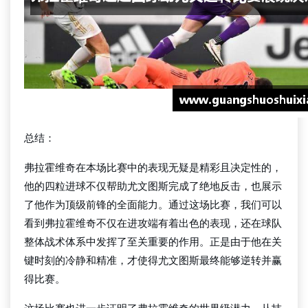
总结：
弗拉霍维奇在本场比赛中的表现无疑是精彩且决定性的，
他的四粒进球不仅帮助尤文图斯完成了绝地反击，也展示
了他作为顶级前锋的全面能力。通过这场比赛，我们可以
看到弗拉霍维奇不仅在进攻端有着出色的表现，还在球队
整体战术体系中发挥了至关重要的作用。正是由于他在关
键时刻的冷静和精准，才使得尤文图斯最终能够逆转并赢
得比赛。