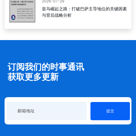
2026-07-29
皇马崛起之路：打破巴萨主导地位的关键因素
与背后战略分析
订阅我们的时事通讯
获取更多更新
提交