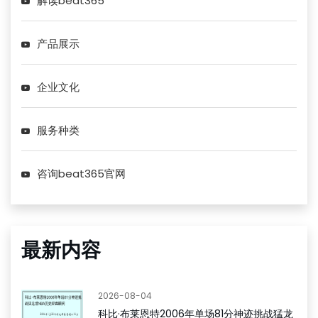
解读beat365
产品展示
企业文化
服务种类
咨询beat365官网
最新内容
2026-08-04
科比·布莱恩特2006年单场81分神迹挑战猛龙