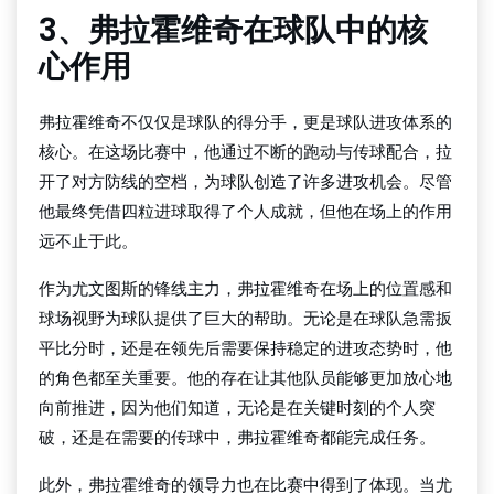
3、弗拉霍维奇在球队中的核
心作用
弗拉霍维奇不仅仅是球队的得分手，更是球队进攻体系的
核心。在这场比赛中，他通过不断的跑动与传球配合，拉
开了对方防线的空档，为球队创造了许多进攻机会。尽管
他最终凭借四粒进球取得了个人成就，但他在场上的作用
远不止于此。
作为尤文图斯的锋线主力，弗拉霍维奇在场上的位置感和
球场视野为球队提供了巨大的帮助。无论是在球队急需扳
平比分时，还是在领先后需要保持稳定的进攻态势时，他
的角色都至关重要。他的存在让其他队员能够更加放心地
向前推进，因为他们知道，无论是在关键时刻的个人突
破，还是在需要的传球中，弗拉霍维奇都能完成任务。
此外，弗拉霍维奇的领导力也在比赛中得到了体现。当尤