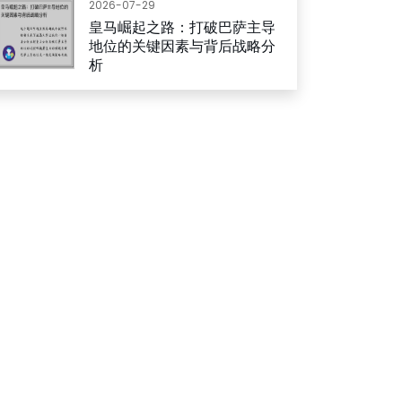
2026-07-29
皇马崛起之路：打破巴萨主导
地位的关键因素与背后战略分
析