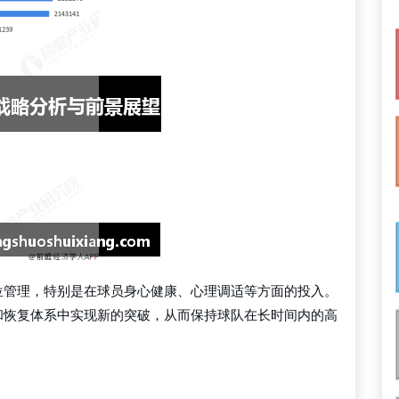
位管理，特别是在球员身心健康、心理调适等方面的投入。
和恢复体系中实现新的突破，从而保持球队在长时间内的高