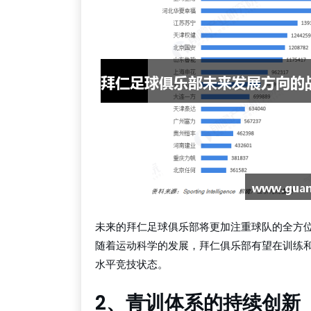
未来的拜仁足球俱乐部将更加注重球队的全方
随着运动科学的发展，拜仁俱乐部有望在训练
水平竞技状态。
2、青训体系的持续创新