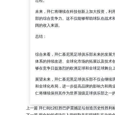
过程。
未来，拜仁将继续在科技创新上加大投资，利
部的综合竞争力。这不仅能够帮助球队在战术
阔的收入来源。
总结：
beat365
综合来看，拜仁慕尼黑足球俱乐部未来的发展
体系的持续改进、全球化市场的拓展以及技术
够在竞争日益激烈的欧洲足球和全球足球舞台
展望未来，拜仁慕尼黑足球俱乐部不仅会继续
和全球化布局，进一步提高品牌的影响力和商
仁将继续保持其作为世界顶级足球俱乐部之一
上一篇
拜仁8比2狂胜巴萨震撼足坛创造历史性胜利
下一篇
掘金如何成功引入巴特勒并实现球队实力的