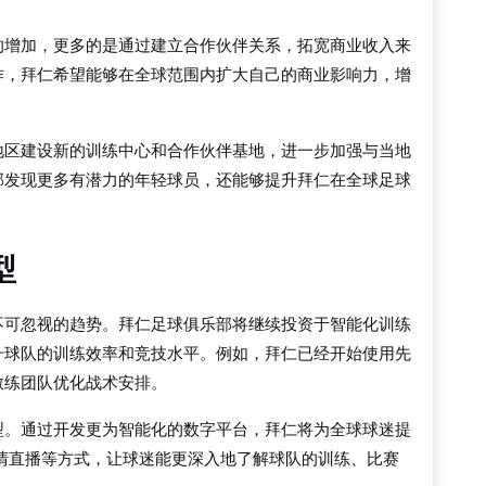
的增加，更多的是通过建立合作伙伴关系，拓宽商业收入来
作，拜仁希望能够在全球范围内扩大自己的商业影响力，增
地区建设新的训练中心和合作伙伴基地，进一步加强与当地
部发现更多有潜力的年轻球员，还能够提升拜仁在全球足球
型
不可忽视的趋势。拜仁足球俱乐部将继续投资于智能化训练
升球队的训练效率和竞技水平。例如，拜仁已经开始使用先
教练团队优化战术安排。
型。通过开发更为智能化的数字平台，拜仁将为全球球迷提
清直播等方式，让球迷能更深入地了解球队的训练、比赛