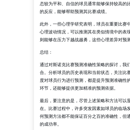
态较为平和、自信的球员通常能够保持较高的
的反应，能够帮助预测其比赛成绩。
此外，一些心理学研究表明，球员在重要比赛
心理波动情况，可以推测其在类似情境中的表
则能够在压力下越战越勇，这些心理差异对预
总结：
通过对斯诺克比赛预测准确性策略的探讨，我
合。分析球员的历史表现和当前状态，关注比
度对球员行为进行预测，都是提升预测准确性
环节，还能够提供更加精准的预测依据。
最后，要注意的是，尽管上述策略和方法可以
在。比赛过程中，许多突发因素如球员的临场
何预测方法都不能保证百分之百的准确性，但
的成功率。