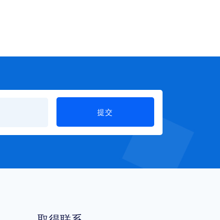
提交
取得联系