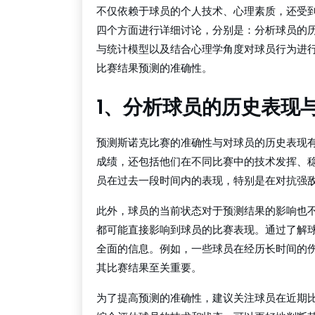
不仅依赖于球员的个人技术、心理素质，还受
四个方面进行详细讨论，分别是：分析球员的
与统计模型以及结合心理学角度对球员行为进
比赛结果预测的准确性。
1、分析球员的历史表现
预测斯诺克比赛的准确性与对球员的历史表现
成绩，还包括他们在不同比赛中的技术发挥、
员在过去一段时间内的表现，特别是在对抗强
此外，球员的当前状态对于预测结果的影响也
都可能直接影响到球员的比赛表现。通过了解
全面的信息。例如，一些球员在经历长时间的
其比赛结果至关重要。
为了提高预测的准确性，建议关注球员在近期