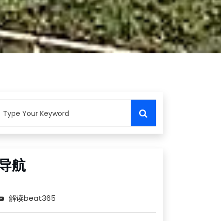
导航
解读beat365