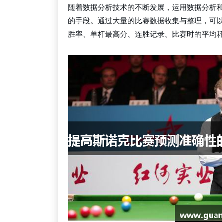
随着数据分析技术的不断发展，运用数据分析
的手段。通过大量的比赛数据收集与整理，可
胜率、单杆最高分、连胜记录、比赛时的平均