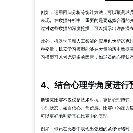
例如，运用回归分析等统计方法，可以预测球
表现。在数据分析中，重要的是要选择合适的
过对这些数据的深度挖掘，可以揭示出许多潜
此外，机器学习和人工智能的应用也为斯诺克
种变量，机器学习模型能够在大量的历史数据
习模型可以考虑更多的因素，如球员的心理状
beat365官方网站
4、结合心理学角度进行
斯诺克比赛不仅仅是技术对抗，更是心理博弈
心理状态，如自信心、焦虑感、比赛中的压力
可以更好地判断其在比赛中的表现。
例如，球员在比赛中表现出强烈的紧张情绪时