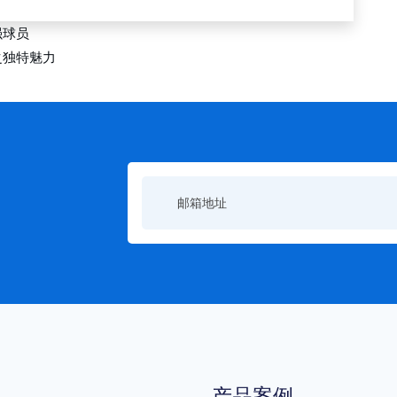
强球员
之独特魅力
产品案例