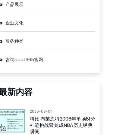
产品展示
企业文化
服务种类
咨询beat365官网
最新内容
2026-08-04
科比·布莱恩特2006年单场81分
神迹挑战猛龙成NBA历史经典
瞬间