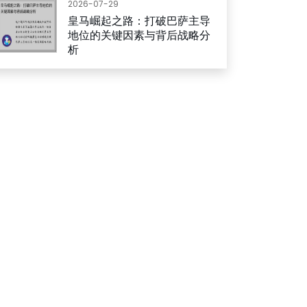
2026-07-29
皇马崛起之路：打破巴萨主导
地位的关键因素与背后战略分
析