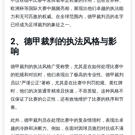
不仅在德甲比赛中发挥着举足轻重的作用，也在世界杯、
欧洲杯等国际大赛中频频亮相，展现出他们卓越的执法能
力和无可匹敌的权威。在全球范围内，德甲裁判员的名字
已经成为足球裁判的象征之一。
2、德甲裁判的执法风格与影
响
德甲裁判的执法风格广受称赞，尤其是在如何处理比赛中
的犯规和对抗时，他们表现出了极高的专业性。德甲裁判
员以“严谨公正”著称，尤其是在比赛中判罚犯规、黄红牌
时，他们的决策通常精准且快速，不容质疑。这种风格不
仅保证了比赛的公正性，还有效地维护了比赛的秩序和节
奏。
此外，德甲裁判员在处理比赛中的复杂情境时，表现出卓
越的冷静和决断力。例如，在面对因球员激烈对抗或不满