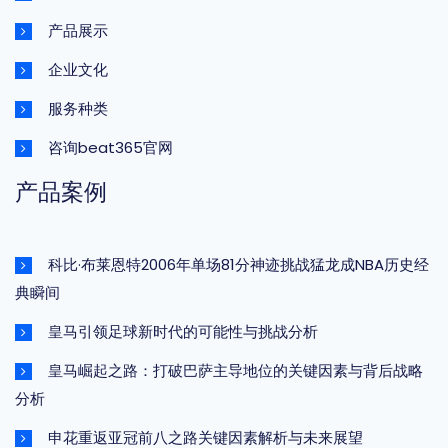
产品展示
企业文化
服务种类
咨询beat365官网
产品案例
科比·布莱恩特2006年单场81分神迹挑战猛龙成NBA历史经
典瞬间
皇马引领足球新时代的可能性与挑战分析
皇马崛起之路：打破巴萨主导地位的关键因素与背后战略
分析
申花重返亚冠前八之路关键因素解析与未来展望