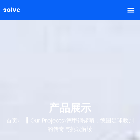
产品展示
首页
Our Projects
德甲铜锣哨：德国足球裁判
的传奇与挑战解读