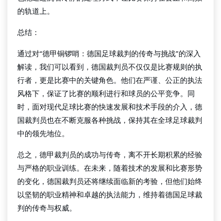
的轨道上。
总结：
通过对“德甲铜锣哨：德国足球裁判的传奇与挑战”的深入
解读，我们可以看到，德国裁判员不仅仅是比赛规则的执
行者，更是比赛中的关键角色。他们在严谨、公正的执法
风格下，保证了比赛的顺利进行和球员的公平竞争。同
时，面对现代足球比赛的快速发展和技术手段的介入，德
国裁判员也在不断克服各种挑战，保持其在全球足球裁判
中的领先地位。
总之，德甲裁判员的成功与传奇，离不开长期积累的经验
与严格的职业训练。在未来，随着技术的发展和比赛形势
的变化，德国裁判员还将继续面临新的考验，但他们始终
以坚韧的职业精神和卓越的执法能力，维持着德国足球裁
判的传奇与权威。