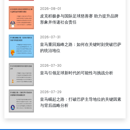
2026-08-01
皮克积极参与国际足球慈善赛 助力提升品牌
形象并传递社会责任
2026-07-31
皇马重回巅峰之路：如何在关键时刻突破巴萨
的统治地位
2026-07-30
皇马引领足球新时代的可能性与挑战分析
2026-07-29
皇马崛起之路：打破巴萨主导地位的关键因素
与背后战略分析