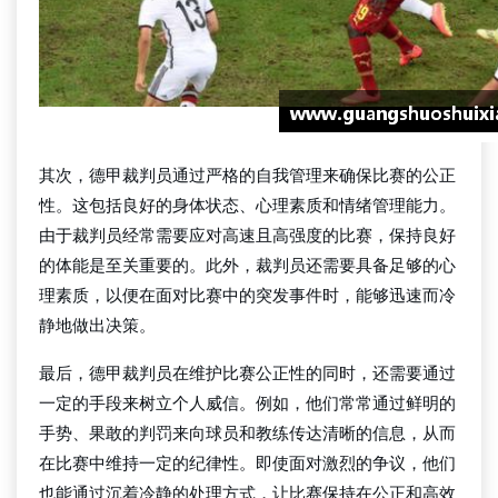
其次，德甲裁判员通过严格的自我管理来确保比赛的公正
性。这包括良好的身体状态、心理素质和情绪管理能力。
由于裁判员经常需要应对高速且高强度的比赛，保持良好
的体能是至关重要的。此外，裁判员还需要具备足够的心
理素质，以便在面对比赛中的突发事件时，能够迅速而冷
静地做出决策。
最后，德甲裁判员在维护比赛公正性的同时，还需要通过
一定的手段来树立个人威信。例如，他们常常通过鲜明的
手势、果敢的判罚来向球员和教练传达清晰的信息，从而
在比赛中维持一定的纪律性。即使面对激烈的争议，他们
也能通过沉着冷静的处理方式，让比赛保持在公正和高效