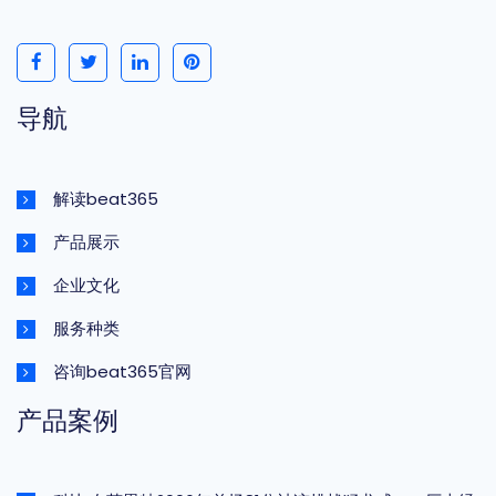
导航
解读beat365
产品展示
企业文化
服务种类
咨询beat365官网
产品案例