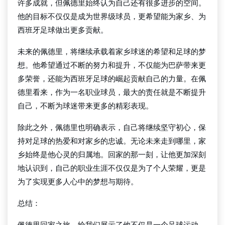
许多成就，但佩德里始终认为自己还有很多进步的空间。
他的目标不仅仅是成为世界级球员，更希望能为家乡、为
西班牙足球做出更多贡献。
未来的佩德里，将继续承载着家乡球迷的希望和足球的梦
想。他希望通过不断的努力和提升，不仅能为巴萨带来更
多荣誉，还能为西班牙足球的崛起贡献自己的力量。在佩
德里看来，作为一名职业球员，最大的责任就是不断提升
自己，不断为球迷带来更多的精彩表现。
除此之外，佩德里也明确表示，自己将继续坚守初心，保
持对足球的热爱和对家乡的忠诚。无论未来走到哪里，家
乡始终是他心灵的归属地。回家的那一刻，让他更加深刻
地认识到，自己的职业生涯不仅仅是为了个人荣耀，更是
为了实现更多人心中的梦想与期待。
总结：
佩德里回家之旅，给我们展示了他不仅是一个足球运动