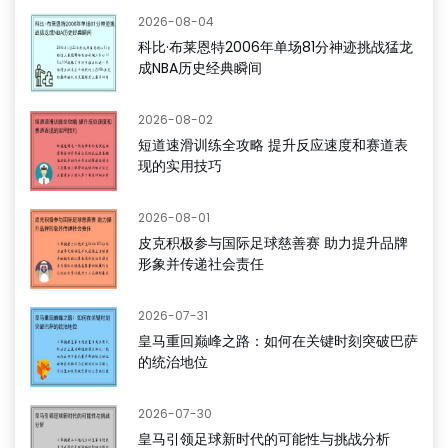
2026-08-04
科比·布莱恩特2006年单场81分神迹挑战猛龙
成NBA历史经典瞬间
2026-08-02
短道速滑训练全攻略 提升反应速度和赛道表
现的实用技巧
2026-08-01
皮克积极参与国际足球慈善赛 助力提升品牌
形象并传递社会责任
2026-07-31
皇马重回巅峰之路：如何在关键时刻突破巴萨
的统治地位
2026-07-30
皇马引领足球新时代的可能性与挑战分析