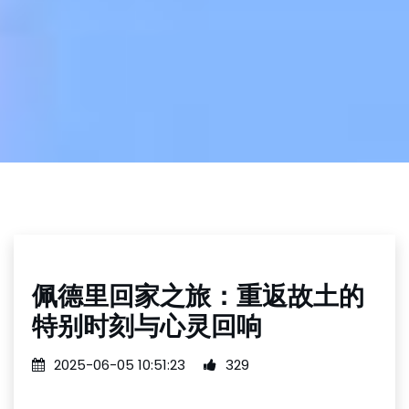
佩德里回家之旅：重返故土的
特别时刻与心灵回响
2025-06-05 10:51:23
329