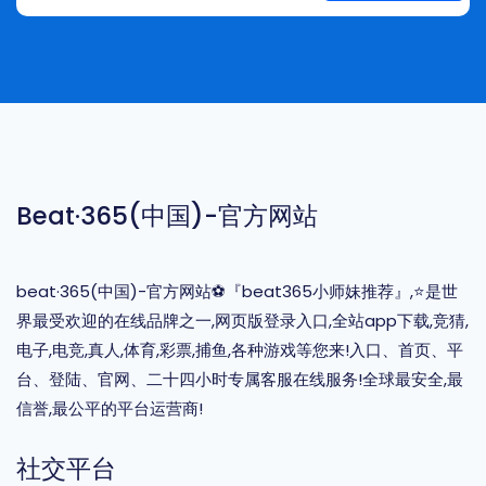
Beat·365(中国)-官方网站
beat·365(中国)-官方网站⚽️『beat365小师妹推荐』,⭐️是世
界最受欢迎的在线品牌之一,网页版登录入口,全站app下载,竞猜,
电子,电竞,真人,体育,彩票,捕鱼,各种游戏等您来!入口、首页、平
台、登陆、官网、二十四小时专属客服在线服务!全球最安全,最
信誉,最公平的平台运营商!
社交平台