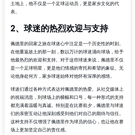
土地上，他不仅是一个足球运动员，更是家乡文化的代
表。
2、球迷的热烈欢迎与支持
佩德里的回家之旅在球迷心中注定是一个历史性的时刻。
在他重返故土的那一刻，数以万计的球迷涌向球场，给予
他最热烈的欢迎和支持。对于这些球迷来说，佩德里不仅
是一个足球明星，更是他们情感的寄托和希望的象征。无
论他身处何方，家乡球迷始终对他怀有深厚的感情。
球迷们通过各种方式表达对佩德里的热爱。从社交媒体上
的祝福消息，到球场上的横幅和口号，每一种形式的支持
都充满着温暖与真诚。特别是在比赛前夕，佩德里与球迷
们的亲密互动让他深刻感受到他们对自己的期待与信任。
这种支持不仅增强了佩德里作为球员的信心，也让他在赛
场上更加坚定自己的责任感。