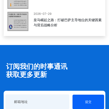
2026-07-29
皇马崛起之路：打破巴萨主导地位的关键因素
与背后战略分析
订阅我们的时事通讯
获取更多更新
提交