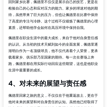
回到家乡比赛，佩德里不仅仅是展示自己的技艺，更是在
检验自己的心态和应对压力的能力。家乡的球迷对他的期
待，虽然带来了巨大的压力，但也让佩德里在比赛中保持
了高度的专注与冷静。这个过程不仅锻炼了佩德里的心理
素质，还帮助他学会如何在高压环境中保持自我。
佩德里在职业生涯中的最大成长，来自于他对自身责任感
的认识。从当初的技术天赋到如今的全面发展，佩德里逐
渐明白作为一名顶级球员，他不仅代表着个人荣誉，更承
载着家乡、俱乐部乃至国家的期待。每一次在赛场上奔
跑，佩德里都在用实际行动回应这些期望，这也是他职业
生涯中最重要的成长。
4、对未来的展望与责任感
佩德里回家之旅的意义，不仅仅在于他重返故土，更在于
他对未来的展望和对自身责任的认知。虽然他已经取得了