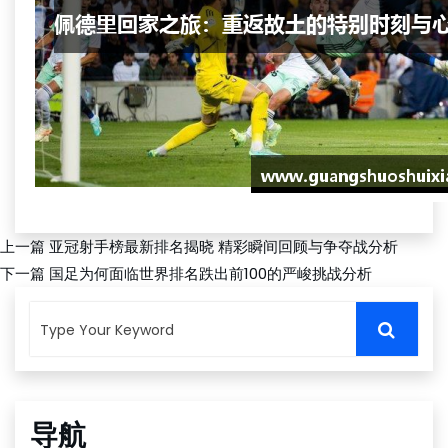
上一篇
亚冠射手榜最新排名揭晓 精彩瞬间回顾与争夺战分析
下一篇
国足为何面临世界排名跌出前100的严峻挑战分析
导航