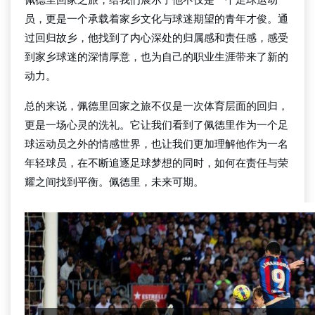
员，更是一个承载着家乡文化与球迷期望的青年才俊。通
过回归故乡，他找到了内心深处的归属感和责任感，感受
到家乡球迷的深情厚意，也为自己的职业生涯带来了新的
动力。
总的来说，佩德里回家之旅不仅是一次体育层面的回归，
更是一场心灵的洗礼。它让我们看到了佩德里作为一个足
球运动员之外的情感世界，也让我们更加理解他作为一名
年轻球员，在不断追逐足球梦想的同时，如何在责任与荣
耀之间找到平衡。佩德里，未来可期。