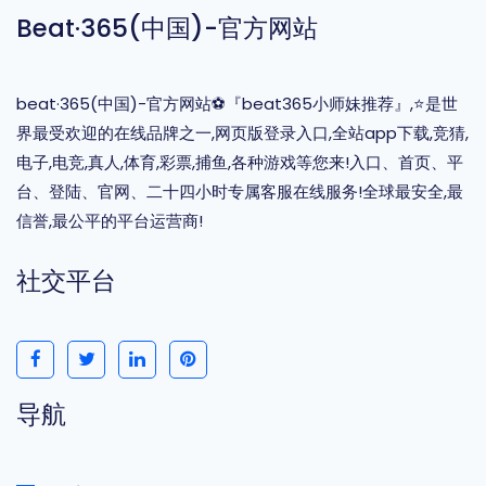
Beat·365(中国)-官方网站
beat·365(中国)-官方网站⚽️『beat365小师妹推荐』,⭐️是世
界最受欢迎的在线品牌之一,网页版登录入口,全站app下载,竞猜,
电子,电竞,真人,体育,彩票,捕鱼,各种游戏等您来!入口、首页、平
台、登陆、官网、二十四小时专属客服在线服务!全球最安全,最
信誉,最公平的平台运营商!
社交平台
导航