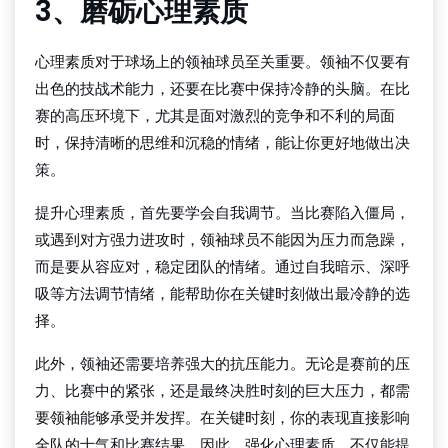
3、磨砺心理素质
心理素质对于球场上的领袖球员至关重要。领袖不仅要有
出色的技战术能力，还要在比赛中保持冷静的头脑。在比
赛的高压环境下，尤其是面对激烈的竞争和不利的局面
时，保持清晰的思维和沉稳的情绪，能让你更好地做出决
策。
提升心理素质，首先要学会自我调节。当比赛陷入僵局，
或遇到对方强力进攻时，领袖球员不能因为压力而急躁，
而是要从容应对，稳定团队的情绪。通过自我暗示、深呼
吸等方法调节情绪，能帮助你在关键时刻做出最冷静的选
择。
此外，领袖还需要培养强大的抗压能力。无论是赛前的压
力、比赛中的紧张，还是最终决胜时刻的巨大压力，都需
要领袖能够承受并发挥。在关键时刻，你的表现直接影响
全队的士气和比赛结果。因此，强化心理素质，不仅能提