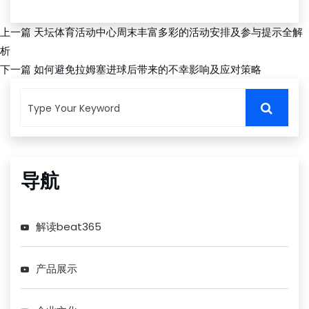
上一篇
天坛体育活动中心周末丰富多彩的活动安排及参与提示全解
析
下一篇
如何避免拉姆塞进球后带来的不幸影响及应对策略
导航
解读beat365
产品展示