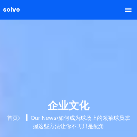
企业文化
首页
Our News
如何成为球场上的领袖球员掌
握这些方法让你不再只是配角