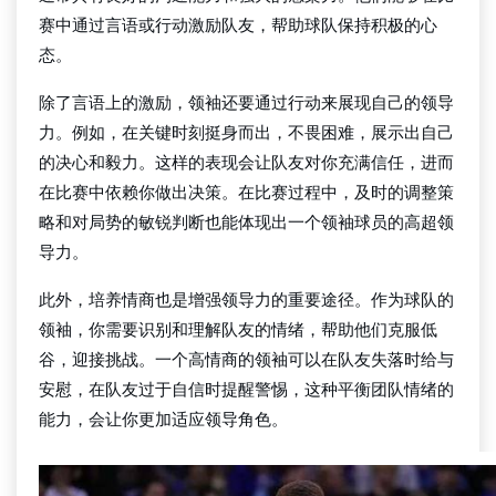
赛中通过言语或行动激励队友，帮助球队保持积极的心
态。
除了言语上的激励，领袖还要通过行动来展现自己的领导
力。例如，在关键时刻挺身而出，不畏困难，展示出自己
的决心和毅力。这样的表现会让队友对你充满信任，进而
在比赛中依赖你做出决策。在比赛过程中，及时的调整策
略和对局势的敏锐判断也能体现出一个领袖球员的高超领
导力。
此外，培养情商也是增强领导力的重要途径。作为球队的
领袖，你需要识别和理解队友的情绪，帮助他们克服低
谷，迎接挑战。一个高情商的领袖可以在队友失落时给与
安慰，在队友过于自信时提醒警惕，这种平衡团队情绪的
能力，会让你更加适应领导角色。