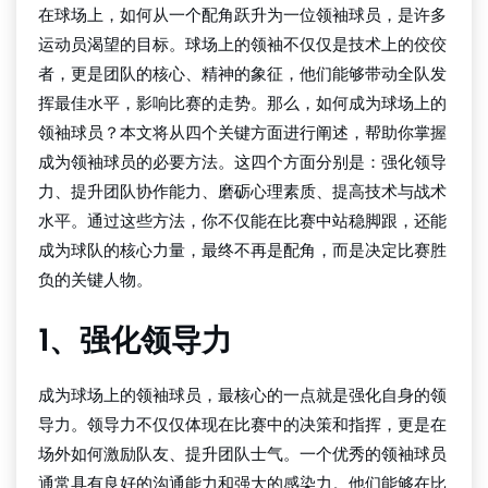
在球场上，如何从一个配角跃升为一位领袖球员，是许多
运动员渴望的目标。球场上的领袖不仅仅是技术上的佼佼
者，更是团队的核心、精神的象征，他们能够带动全队发
挥最佳水平，影响比赛的走势。那么，如何成为球场上的
领袖球员？本文将从四个关键方面进行阐述，帮助你掌握
成为领袖球员的必要方法。这四个方面分别是：强化领导
力、提升团队协作能力、磨砺心理素质、提高技术与战术
水平。通过这些方法，你不仅能在比赛中站稳脚跟，还能
成为球队的核心力量，最终不再是配角，而是决定比赛胜
负的关键人物。
1、强化领导力
成为球场上的领袖球员，最核心的一点就是强化自身的领
导力。领导力不仅仅体现在比赛中的决策和指挥，更是在
场外如何激励队友、提升团队士气。一个优秀的领袖球员
通常具有良好的沟通能力和强大的感染力。他们能够在比