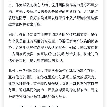
力。作为球队的核心人物，提升团队协作能力是必不可少
的。首先，领袖球员需要具备良好的沟通技巧。无论是进
攻还是防守，良好的沟通可以确保每个队员都能快速理解
战术意图并做出反应。
同时，领袖还需要在比赛中调动全队的情绪和节奏，确保
每个队员都保持高度的专注度。你要理解每个队员的优劣
势，并利用这些特点安排合适的配合。例如，若队友在某
一方面表现优异，你可以通过传球和战术安排，将他们的
优势最大化，提升整体团队的表现。
此外，作为领袖球员，还要学会如何在球队内建立互信。
互相信任的团队，能够在困难时刻展现出强大的凝聚力。
建立这种信任，首先要以身作则，展现出对队友的支持与
尊重。通过共同的努力，团队会感受到你的影响力，而这
种信任将成为你领导团队的强大基石。