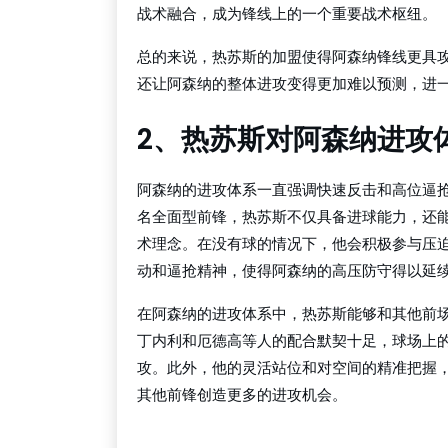
战术融合，成为锋线上的一个重要战术枢纽。
总的来说，热苏斯的加盟使得阿森纳锋线更具
还让阿森纳的整体进攻变得更加难以预测，进
2、热苏斯对阿森纳进攻
阿森纳的进攻体系一直强调快速反击和高位逼
名全面型前锋，热苏斯不仅具备进球能力，还
术理念。在没有球的情况下，他会积极参与压
动和逼抢精神，使得阿森纳的高压防守得以延
在阿森纳的进攻体系中，热苏斯能够和其他前
丁内利和厄德高等人的配合默契十足，球场上
攻。此外，他的灵活站位和对空间的精准把握
其他前锋创造更多的进攻机会。
beat365官方网站