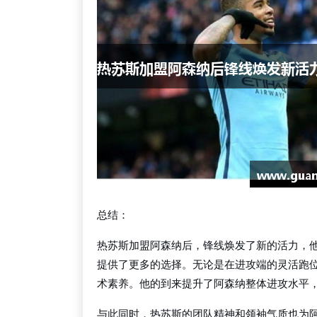
总结：
热苏斯加盟阿森纳后，锋线焕发了新的活力，
提供了更多的选择。无论是在进攻端的灵活跑
术素养。他的到来提升了阿森纳整体进攻水平
与此同时，热苏斯的团队精神和领袖气质也为