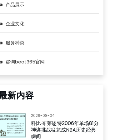
产品展示
企业文化
服务种类
咨询beat365官网
最新内容
2026-08-04
科比·布莱恩特2006年单场81分
神迹挑战猛龙成NBA历史经典
瞬间