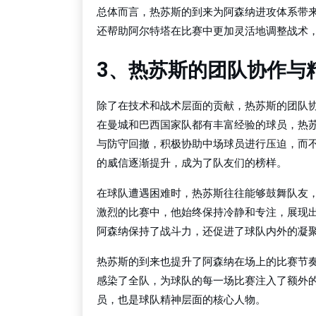
总体而言，热苏斯的到来为阿森纳进攻体系带
还帮助阿尔特塔在比赛中更加灵活地调整战术
3、热苏斯的团队协作与
除了在技术和战术层面的贡献，热苏斯的团队
在曼城和巴西国家队都有丰富经验的球员，热
与防守回撤，积极协助中场球员进行压迫，而
的威信逐渐提升，成为了队友们的榜样。
在球队遭遇困难时，热苏斯往往能够鼓舞队友
激烈的比赛中，他始终保持冷静和专注，展现
阿森纳保持了战斗力，还促进了球队内外的凝
热苏斯的到来也提升了阿森纳在场上的比赛节
感染了全队，为球队的每一场比赛注入了额外
员，也是球队精神层面的核心人物。