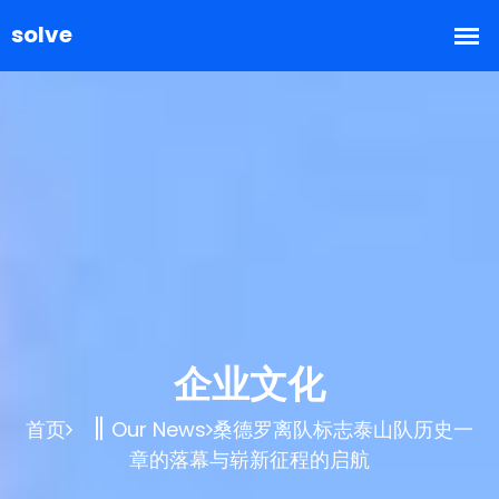
企业文化
首页
Our News
桑德罗离队标志泰山队历史一
章的落幕与崭新征程的启航