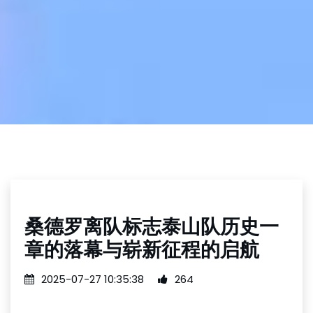
桑德罗离队标志泰山队历史一
章的落幕与崭新征程的启航
2025-07-27 10:35:38
264