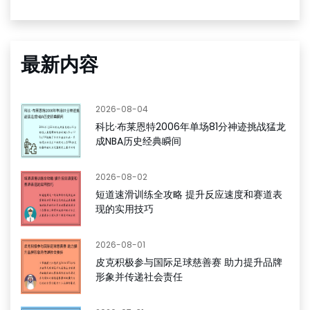
最新内容
2026-08-04
科比·布莱恩特2006年单场81分神迹挑战猛龙
成NBA历史经典瞬间
2026-08-02
短道速滑训练全攻略 提升反应速度和赛道表
现的实用技巧
2026-08-01
皮克积极参与国际足球慈善赛 助力提升品牌
形象并传递社会责任