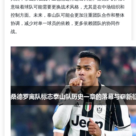
意味着球队可能需要更换战术风格，尤其是在中场组织和
控制方面。未来，泰山队可能会更加注重团队合作和整体
协调，减少对单一球员的依赖，更多依赖团队的协同作
战。