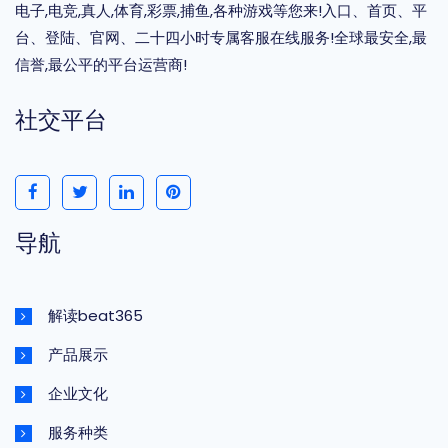
电子,电竞,真人,体育,彩票,捕鱼,各种游戏等您来!入口、首页、平
台、登陆、官网、二十四小时专属客服在线服务!全球最安全,最
信誉,最公平的平台运营商!
社交平台
导航
解读beat365
产品展示
企业文化
服务种类