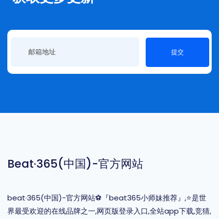
提交
Beat·365(中国)-官方网站
beat·365(中国)-官方网站⚽️『beat365小师妹推荐』,⭐️是世
界最受欢迎的在线品牌之一,网页版登录入口,全站app下载,竞猜,