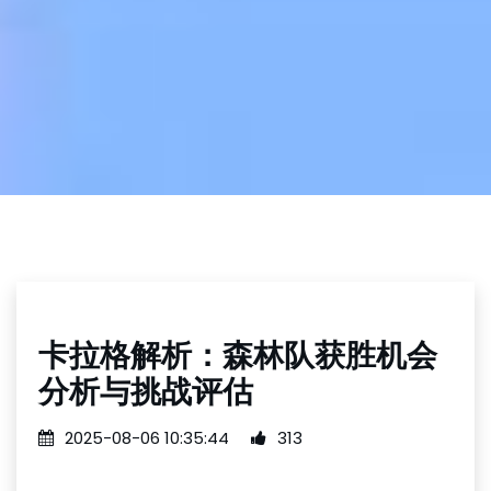
卡拉格解析：森林队获胜机会
分析与挑战评估
2025-08-06 10:35:44
313