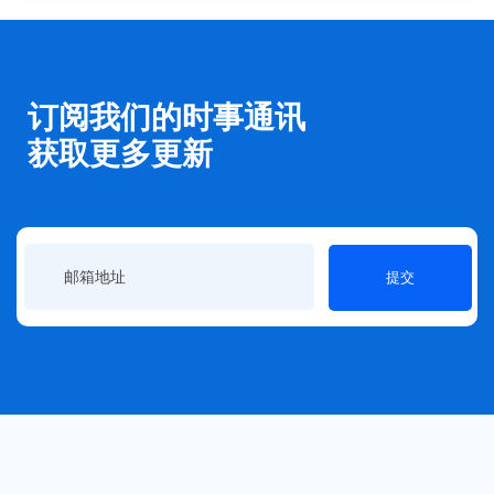
订阅我们的时事通讯
获取更多更新
提交