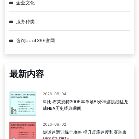
企业文化
服务种类
咨询beat365官网
最新内容
2026-08-04
科比·布莱恩特2006年单场81分神迹挑战猛龙
成NBA历史经典瞬间
2026-08-02
短道速滑训练全攻略 提升反应速度和赛道表
现的实用技巧