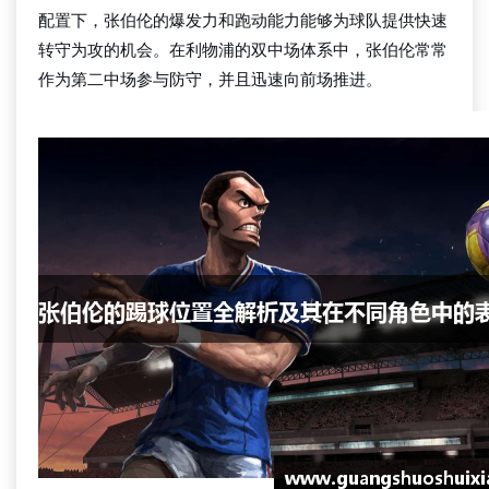
配置下，张伯伦的爆发力和跑动能力能够为球队提供快速
转守为攻的机会。在利物浦的双中场体系中，张伯伦常常
作为第二中场参与防守，并且迅速向前场推进。