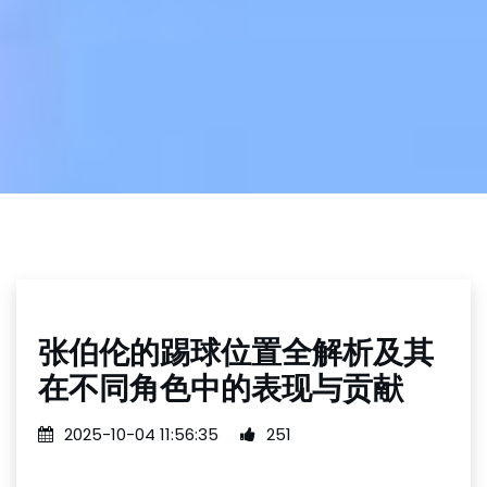
张伯伦的踢球位置全解析及其
在不同角色中的表现与贡献
2025-10-04 11:56:35
251