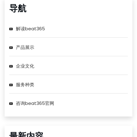
导航
解读beat365
产品展示
企业文化
服务种类
咨询beat365官网
最新内容