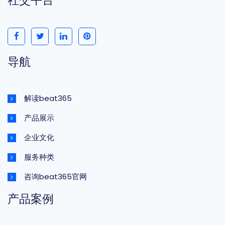
社交平台
导航
解读beat365
产品展示
企业文化
服务种类
咨询beat365官网
产品案例