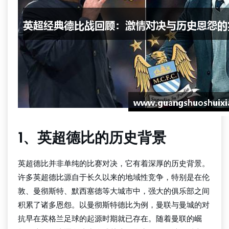
1、英超德比的历史背景
英超德比并非单纯的比赛对决，它有着深厚的历史背景。
许多英超德比源自于长久以来的地域性竞争，特别是在伦
敦、曼彻斯特、默西塞德等大城市中，强大的俱乐部之间
积累了诸多恩怨。以曼彻斯特德比为例，曼联与曼城的对
抗早在英格兰足球的起源时期就已存在。随着曼联的崛