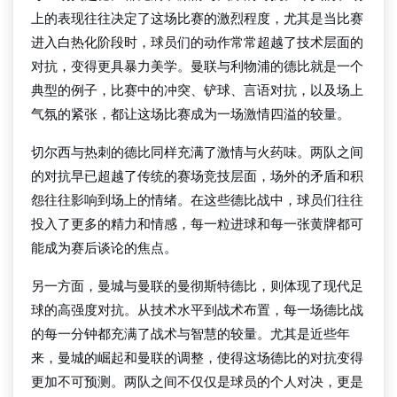
上的表现往往决定了这场比赛的激烈程度，尤其是当比赛
进入白热化阶段时，球员们的动作常常超越了技术层面的
对抗，变得更具暴力美学。曼联与利物浦的德比就是一个
典型的例子，比赛中的冲突、铲球、言语对抗，以及场上
气氛的紧张，都让这场比赛成为一场激情四溢的较量。
切尔西与热刺的德比同样充满了激情与火药味。两队之间
的对抗早已超越了传统的赛场竞技层面，场外的矛盾和积
怨往往影响到场上的情绪。在这些德比战中，球员们往往
投入了更多的精力和情感，每一粒进球和每一张黄牌都可
能成为赛后谈论的焦点。
另一方面，曼城与曼联的曼彻斯特德比，则体现了现代足
球的高强度对抗。从技术水平到战术布置，每一场德比战
的每一分钟都充满了战术与智慧的较量。尤其是近些年
来，曼城的崛起和曼联的调整，使得这场德比的对抗变得
更加不可预测。两队之间不仅仅是球员的个人对决，更是