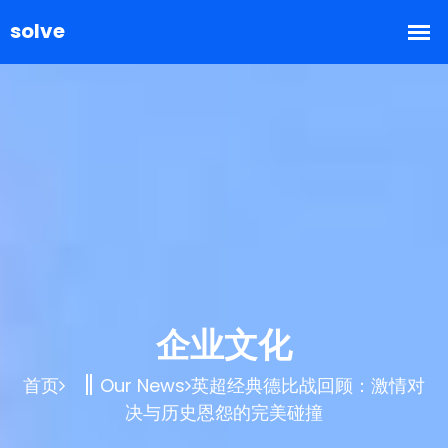
企业文化
首页
Our News
英超经典德比战回顾：激情对
决与历史恩怨的完美碰撞