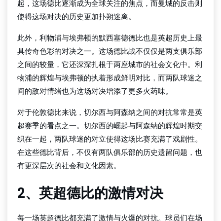
起，这场德比逐渐成为全球关注的焦点，而曼城的反击则
使得这场对决的历史更加扑朔迷离。
此外，利物浦与埃弗顿的默西塞德德比也是英超历史上最
具传奇色彩的对决之一。这场德比战不仅仅是两支俱乐部
之间的较量，它还深深扎根于两座城市的社会文化中。利
物浦的辉煌与埃弗顿的执着形成鲜明对比，而两队球迷之
间的敌对情绪也为这场对决增添了更多火药味。
对于伦敦德比来说，切尔西与阿森纳之间的对抗常常是英
超赛季的看点之一。切尔西的崛起与阿森纳的辉煌时期交
织在一起，两队球迷的对立使得这场比赛充满了戏剧性。
在这些德比背后，不仅有两队俱乐部的历史遗留问题，也
有更深层次的社会和文化因素。
2、英超德比的激情对决
每一场英超德比都充满了激情与火爆的对抗。球员们在场