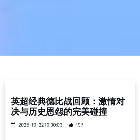
英超经典德比战回顾：激情对
决与历史恩怨的完美碰撞
2025-10-22 10:30:03
197