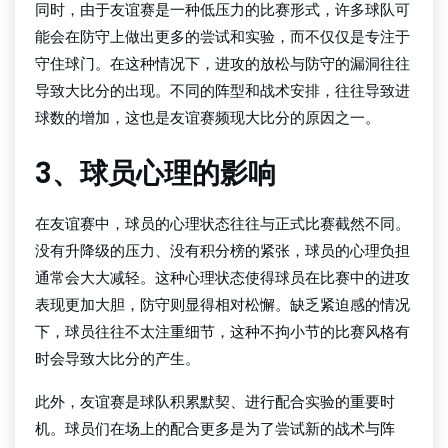
同时，由于友谊赛是一种低压力的比赛形式，许多球队可
能会在防守上做出更多的尝试和实验，而不仅仅是专注于
守住球门。在这种情况下，进攻的放松与防守的漏洞往往
导致大比分的出现。不同的阵型和战术安排，往往导致进
球数的增加，这也是友谊赛频现大比分的原因之一。
3、球员心理的影响
在友谊赛中，球员的心理状态往往与正式比赛截然不同。
没有升降级的压力、没有积分榜的紧张，球员的心理负担
通常会大大减轻。这种心理状态使得球员在比赛中的进攻
表现更加大胆，防守则显得相对松懈。缺乏紧迫感的情况
下，球员往往不太注重细节，这种不拘小节的比赛风格有
时会导致大比分的产生。
此外，友谊赛是球队积累默契、进行配合实验的重要时
机。球员们在场上的配合更多是为了尝试新的战术与阵