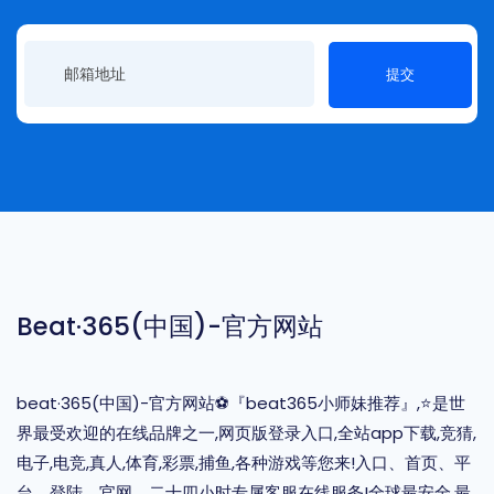
提交
Beat·365(中国)-官方网站
beat·365(中国)-官方网站⚽️『beat365小师妹推荐』,⭐️是世
界最受欢迎的在线品牌之一,网页版登录入口,全站app下载,竞猜,
电子,电竞,真人,体育,彩票,捕鱼,各种游戏等您来!入口、首页、平
台、登陆、官网、二十四小时专属客服在线服务!全球最安全,最