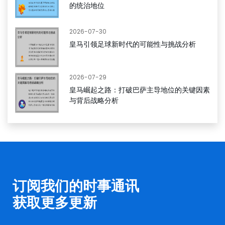
的统治地位
2026-07-30
皇马引领足球新时代的可能性与挑战分析
2026-07-29
皇马崛起之路：打破巴萨主导地位的关键因素
与背后战略分析
订阅我们的时事通讯
获取更多更新