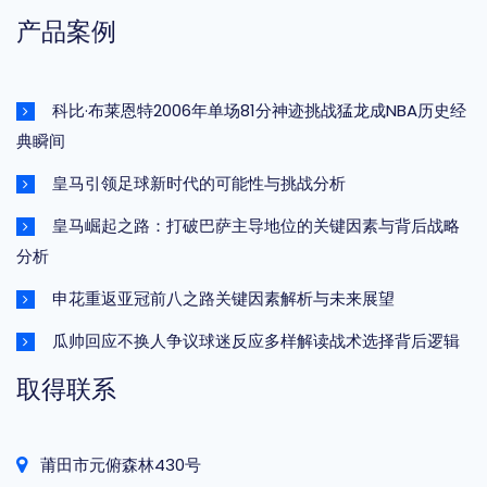
产品案例
科比·布莱恩特2006年单场81分神迹挑战猛龙成NBA历史经
典瞬间
皇马引领足球新时代的可能性与挑战分析
皇马崛起之路：打破巴萨主导地位的关键因素与背后战略
分析
申花重返亚冠前八之路关键因素解析与未来展望
瓜帅回应不换人争议球迷反应多样解读战术选择背后逻辑
取得联系
莆田市元俯森林430号