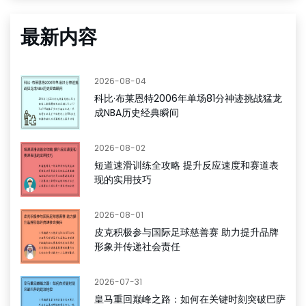
最新内容
2026-08-04
科比·布莱恩特2006年单场81分神迹挑战猛龙
成NBA历史经典瞬间
2026-08-02
短道速滑训练全攻略 提升反应速度和赛道表
现的实用技巧
2026-08-01
皮克积极参与国际足球慈善赛 助力提升品牌
形象并传递社会责任
2026-07-31
皇马重回巅峰之路：如何在关键时刻突破巴萨