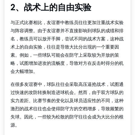
2、战术上的自由实验
与正式比赛相比，友谊赛中教练员往往更加注重战术实验
与阵容调整。由于友谊赛并不直接影响到球队的成绩和排
名，教练员可以放开手脚，尝试不同的战术方案，这种战
术上的自由实验，往往是导致大比分出现的一个重要因
素。例如，一些球队可能会在防守上采取较为开放的策
略，试图增加进攻的流畅度，导致对方在反击时得分的机
会大幅增加。
在很多友谊赛中，球队往往会采取高压逼抢战术，试图通
过快速的攻防转换制造进球机会。然而，由于双方球队的
实力差距、比赛节奏的变化以及球员适应性的不同，这种
激烈的战术往往也会使得防守方的空档增多，导致频繁的
失球。因此，一些较为松散的防守往往会成为大比分的根
源。