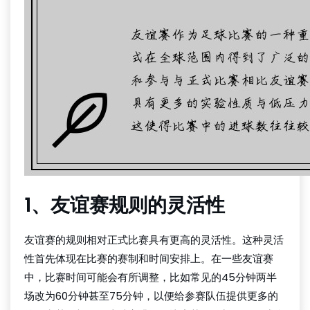
1、友谊赛规则的灵活性
友谊赛的规则相对正式比赛具有更高的灵活性。这种灵活
性首先体现在比赛的赛制和时间安排上。在一些友谊赛
中，比赛时间可能会有所调整，比如常见的45分钟两半
场改为60分钟甚至75分钟，以便给参赛队伍提供更多的