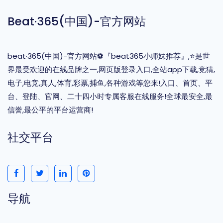
Beat·365(中国)-官方网站
beat·365(中国)-官方网站⚽️『beat365小师妹推荐』,⭐️是世
界最受欢迎的在线品牌之一,网页版登录入口,全站app下载,竞猜,
电子,电竞,真人,体育,彩票,捕鱼,各种游戏等您来!入口、首页、平
台、登陆、官网、二十四小时专属客服在线服务!全球最安全,最
信誉,最公平的平台运营商!
社交平台
导航