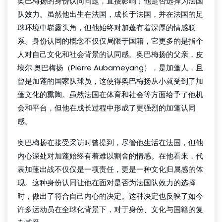
奥巴梅扬的身份认同问题，直接影响了他是否选择为法国
队效力。虽然他出生在法国，成长于法国，并在法国的足
球环境中崭露头角，但他始终对加蓬有着深厚的情感联
系。身份认同的概念不仅仅局限于国籍，它更多的是指个
人对自己文化和社会背景的认同感。奥巴梅扬的父亲，皮
埃尔·奥巴梅扬（Pierre Aubameyang），是加蓬人，且
曾是加蓬的国家队球员，这使得奥巴梅扬从小就受到了加
蓬文化的熏陶。虽然法国在体育和社会等方面给予了他机
会和平台，但他在成长过程中形成了更强烈的加蓬认同
感。
奥巴梅扬在接受采访时曾提到，尽管他生活在法国，但他
内心深处对加蓬始终有着难以割舍的情感。在他看来，代
表加蓬出战不仅仅是一项责任，更是一种文化归属感的体
现。这种身份认同让他在面对是否为法国队效力的选择
时，做出了符合自己内心的决定。这种决定也反映了如今
许多运动员在全球化背景下，对于身份、文化与国籍的复