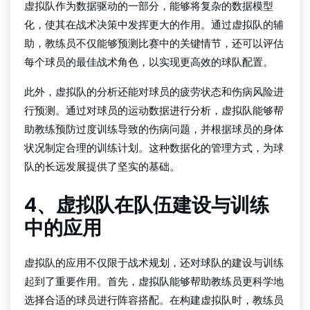
虚拟队作为数据驱动的一部分，能够将复杂的数据模型
化，使其在战术决策中发挥更大的作用。通过虚拟队的辅
助，教练员不仅能够预测比赛中的关键情节，还可以评估
每个球员的最佳战术角色，以实现更高效的球队配置。
此外，虚拟队的分析还能对球员的疲劳状态和伤病风险进
行预测。通过对球员的运动数据进行分析，虚拟队能够帮
助教练预防过度训练导致的伤病问题，并根据球员的身体
状况制定合理的训练计划。这种数据化的管理方式，为球
队的长远发展提供了坚实的基础。
4、虚拟队在队伍建设与训练
中的应用
虚拟队的应用不仅限于战术规划，还对球队的建设与训练
起到了重要作用。首先，虚拟队能够帮助教练员更科学地
选择合适的球员进行阵容搭配。在构建虚拟队时，教练员