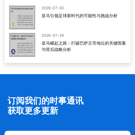
2026-07-30
皇马引领足球新时代的可能性与挑战分析
2026-07-29
皇马崛起之路：打破巴萨主导地位的关键因素
与背后战略分析
订阅我们的时事通讯
获取更多更新