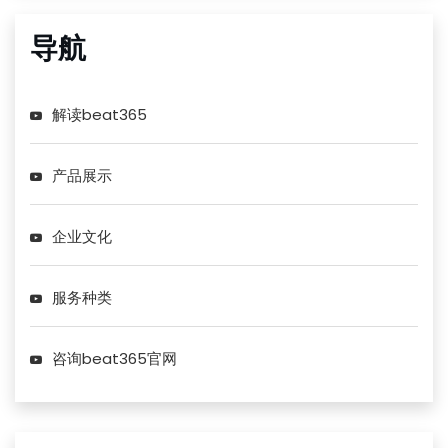
导航
解读beat365
产品展示
企业文化
服务种类
咨询beat365官网