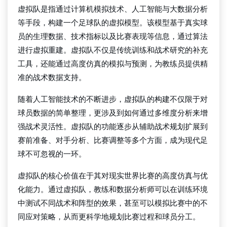
虚拟队是指通过计算机模拟技术、人工智能与大数据分析
等手段，构建一个足球队的虚拟模型。该模型基于真实球
员的生理数据、技术指标以及比赛表现等信息，通过算法
进行虚拟重建。虚拟队不仅是传统训练和战术研究的补充
工具，还能通过高度仿真的模拟与预测，为教练员提供精
准的战术数据支持。
随着人工智能技术的不断进步，虚拟队的构建不仅限于对
球员数据的简单整理，更涉及到如何通过多维度分析来增
强战术灵活性。虚拟队的功能逐步从辅助战术规划扩展到
赛前准备、对手分析、比赛调整等多个方面，成为现代足
球不可忽视的一环。
虚拟队的核心价值在于其对现实世界比赛的高度仿真与优
化能力。通过虚拟队，教练和数据分析师可以在训练环境
中测试不同战术和阵型的效果，甚至可以模拟比赛中的不
同应对策略，从而更科学地规划比赛过程和球员分工。