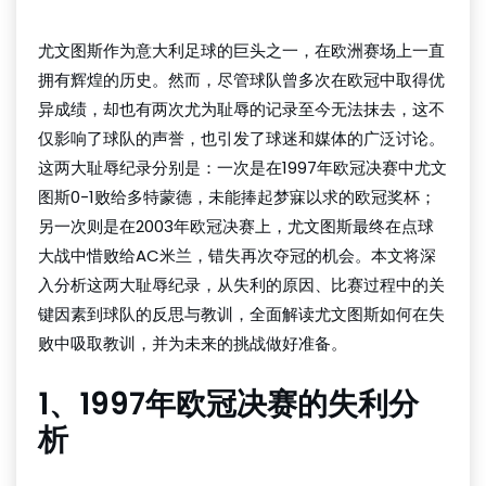
尤文图斯作为意大利足球的巨头之一，在欧洲赛场上一直
拥有辉煌的历史。然而，尽管球队曾多次在欧冠中取得优
异成绩，却也有两次尤为耻辱的记录至今无法抹去，这不
仅影响了球队的声誉，也引发了球迷和媒体的广泛讨论。
这两大耻辱纪录分别是：一次是在1997年欧冠决赛中尤文
图斯0-1败给多特蒙德，未能捧起梦寐以求的欧冠奖杯；
另一次则是在2003年欧冠决赛上，尤文图斯最终在点球
大战中惜败给AC米兰，错失再次夺冠的机会。本文将深
入分析这两大耻辱纪录，从失利的原因、比赛过程中的关
键因素到球队的反思与教训，全面解读尤文图斯如何在失
败中吸取教训，并为未来的挑战做好准备。
1、1997年欧冠决赛的失利分
析