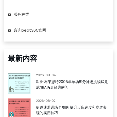
服务种类
咨询beat365官网
最新内容
2026-08-04
科比·布莱恩特2006年单场81分神迹挑战猛龙
成NBA历史经典瞬间
2026-08-02
短道速滑训练全攻略 提升反应速度和赛道表
现的实用技巧