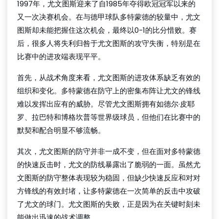
1997年，尤文图斯迎来了自1985年夺得欧冠冠军以来的
又一次决赛机会。在与德甲球队多特蒙德的较量中，尤文
图斯却未能把握住这次机会，最终以0-1的比分惜败。赛
后，很多人将失利归咎于尤文图斯的攻守失衡，特别是在
比赛中的进攻端表现平平。
首先，从战术角度来看，尤文图斯的进攻体系缺乏有效的
组织和变化。多特蒙德在防守上的密集布阵让尤文的锋线
难以发挥出应有的威胁。尽管尤文图斯拥有如德尔·皮耶
罗、拉巴特和博格坎普等世界级球员，但他们在比赛中的
默契和配合明显不够流畅。
其次，尤文图斯的防守并非一成不变，但在面对多特蒙德
的快速反击时，尤文的防线暴露出了脆弱的一面。虽然尤
文图斯的防守整体表现较为稳固，但缺少快速反应和对对
方锋线的有效封堵，让多特蒙德在一次简单的反击中攻破
了尤文的球门。尤文图斯的失败，正是因为在关键时刻未
能做出迅速的战术调整。