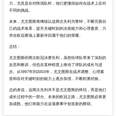
力，尤其是在对阵强队时，他们更懂得如何在战术上应对
不同的挑战。
未来，尤文图斯将继续以这两次失利为警钟，不断完善自
己的战术体系，提升关键时刻的决策能力和心理素质，力
求在欧冠赛场上重新夺回属于他们的荣耀。
总结：
尤文图斯的两次欧冠决赛失利，虽然给球队带来了深刻的
反思和教训，但也在某种程度上推动了球队的成长与进
步。从1997年到2003年，尤文图斯在战术调整、心理素
质和应对关键时刻的能力上逐步加强，不断积累经验。
总的来说，这两次失利并不是尤文图斯的终结，而是他们
成长过程中的一部分。未来的欧冠之路，尤文图斯必将更
加成熟，他们有能力在这项赛事中创造新的辉煌。