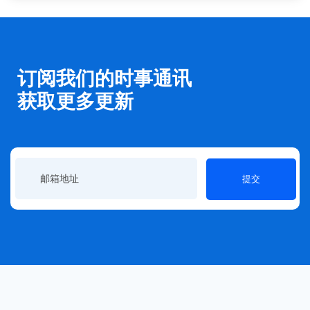
订阅我们的时事通讯
获取更多更新
提交