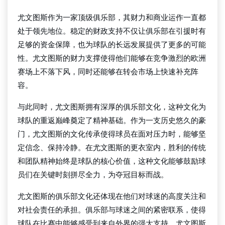
尤文图斯作为一家顶级俱乐部，其财力和商业运作一直都
处于领先地位。稳定的财政支持不仅让俱乐部在引援时有
足够的资金保障，也为球队的长远发展提供了更多的可能
性。尤文图斯的财力支撑使得他们能够在竞争激烈的欧洲
赛场上不落下风，同时还能够在转会市场上快速补充阵
容。
与此同时，尤文图斯拥有深厚的俱乐部文化，这种文化为
球队的重返巅峰奠定了精神基础。作为一支历史悠久的豪
门，尤文图斯的文化传承使得球员在面对压力时，能够坚
定信念、保持冷静。在尤文图斯的更衣室内，胜利的传统
和团队精神始终是球队的核心价值，这种文化能够鼓励球
员们在关键时刻拼尽全力，为夺冠目标而战。
尤文图斯的俱乐部文化还体现在他们对球迷的高度关注和
对社会责任的承担。俱乐部与球迷之间的紧密联系，使得
球队在比赛中能够感受到来自外界的强大支持。尤文图斯