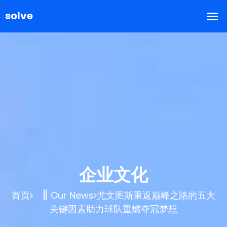
企业文化
首页
Our News
尤文图斯重返巅峰之路的五大
关键因素助力球队重燃夺冠梦想