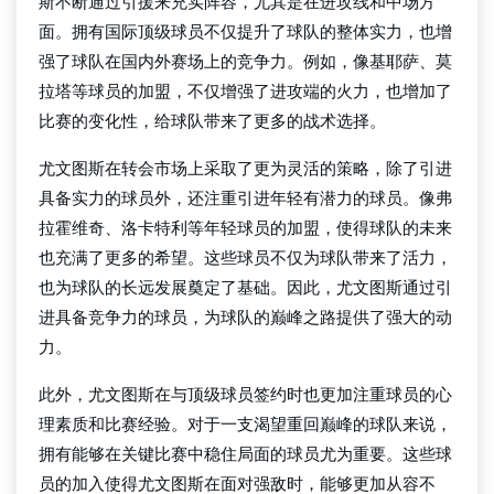
斯不断通过引援来充实阵容，尤其是在进攻线和中场方
面。拥有国际顶级球员不仅提升了球队的整体实力，也增
强了球队在国内外赛场上的竞争力。例如，像基耶萨、莫
拉塔等球员的加盟，不仅增强了进攻端的火力，也增加了
比赛的变化性，给球队带来了更多的战术选择。
尤文图斯在转会市场上采取了更为灵活的策略，除了引进
具备实力的球员外，还注重引进年轻有潜力的球员。像弗
拉霍维奇、洛卡特利等年轻球员的加盟，使得球队的未来
也充满了更多的希望。这些球员不仅为球队带来了活力，
也为球队的长远发展奠定了基础。因此，尤文图斯通过引
进具备竞争力的球员，为球队的巅峰之路提供了强大的动
力。
此外，尤文图斯在与顶级球员签约时也更加注重球员的心
理素质和比赛经验。对于一支渴望重回巅峰的球队来说，
拥有能够在关键比赛中稳住局面的球员尤为重要。这些球
员的加入使得尤文图斯在面对强敌时，能够更加从容不