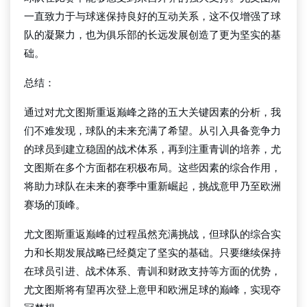
一直致力于与球迷保持良好的互动关系，这不仅增强了球
队的凝聚力，也为俱乐部的长远发展创造了更为坚实的基
础。
总结：
通过对尤文图斯重返巅峰之路的五大关键因素的分析，我
们不难发现，球队的未来充满了希望。从引入具备竞争力
的球员到建立稳固的战术体系，再到注重青训的培养，尤
文图斯在多个方面都在积极布局。这些因素的综合作用，
将助力球队在未来的赛季中重新崛起，挑战意甲乃至欧洲
赛场的顶峰。
尤文图斯重返巅峰的过程虽然充满挑战，但球队的综合实
力和长期发展战略已经奠定了坚实的基础。只要继续保持
在球员引进、战术体系、青训和财政支持等方面的优势，
尤文图斯将有望再次登上意甲和欧洲足球的巅峰，实现夺