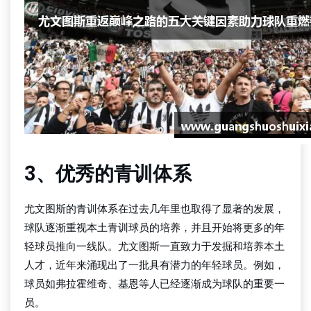
3、优秀的青训体系
尤文图斯的青训体系在过去几年里也取得了显著的发展，
球队逐渐重视本土青训球员的培养，并且开始将更多的年
轻球员推向一线队。尤文图斯一直致力于发掘和培养本土
人才，近年来涌现出了一批具有潜力的年轻球员。例如，
球员如弗拉霍维奇、基恩等人已经逐渐成为球队的重要一
员。