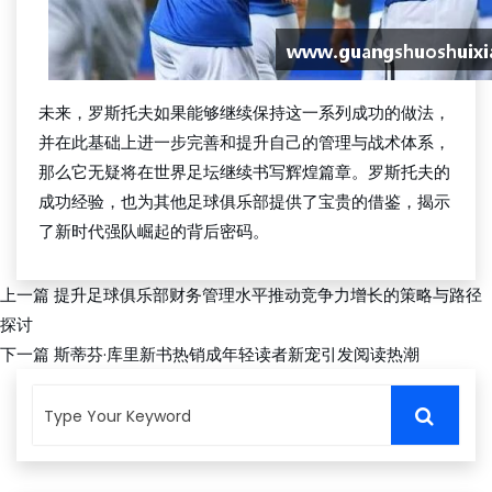
未来，罗斯托夫如果能够继续保持这一系列成功的做法，
并在此基础上进一步完善和提升自己的管理与战术体系，
那么它无疑将在世界足坛继续书写辉煌篇章。罗斯托夫的
成功经验，也为其他足球俱乐部提供了宝贵的借鉴，揭示
了新时代强队崛起的背后密码。
上一篇
提升足球俱乐部财务管理水平推动竞争力增长的策略与路径
探讨
下一篇
斯蒂芬·库里新书热销成年轻读者新宠引发阅读热潮