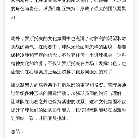
队的精神文化注重集体主义和团队协作，强调每一名球员
的角色与责任。球员们相互扶持，形成了强大的团队凝聚
力。
beat365
此外，罗斯托夫的文化氛围中也充满了对胜利的渴望和对
挑战的勇气。在比赛中，球队无论面对怎样的困境，都能
保持冷静和坚定的信念，不放弃任何一个进球机会。这种
精神文化的培养，不仅让罗斯托夫在赛场上发挥出色，也
让他们在心理素质上远远超越了很多同级别的对手。
团队凝聚力的培养离不开俱乐部的重视和投资。管理层通
过组织多种形式的团建活动，加强球员间的沟通与理解，
让球队在比赛之外也保持紧密的联系。这种文化氛围不仅
提升了球员们的团队协作能力，也使得球队能够在困难时
刻团结一致，共同克服挑战。
总结：