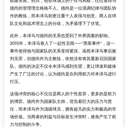
崭露头角。然而，他在球场上的个性与风格，往往显得与
德尚的管理理念格格不入。德尚是一位强调纪律与团队协
作的教练，而本泽马则更注重个人表现与创意。两人在球
队文化和战术理念上的分歧，为矛盾埋下了伏笔。
此外，本泽马与德尚的关系也受到了外界因素的影响。
2015年，本泽马卷入了一起性丑闻——“黑客事件”，这一
事件使得他与国家队的关系变得紧张。虽然本泽马事后被
判无罪，但德尚作为主教练，依然没有将其重新召回国家
队。德尚的决定不仅令本泽马感到失望，更让球迷和媒体
产生了广泛的讨论，认为德尚是在利用权力对本泽马进行
打压。
这场冲突的核心不仅仅是两人的个性差异，更多的是权力
的博弈。德尚作为国家队主帅，背负着巨大的压力与责
任，而本泽马作为顶级球员，拥有超凡的实力和极高的市
场价值。当两者的利益与目标发生冲突时，难免产生了权
力与控制的斗争。