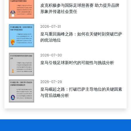
皮克积极参与国际足球慈善赛 助力提升品牌
形象并传递社会责任
2026-07-31
皇马重回巅峰之路：如何在关键时刻突破巴萨
的统治地位
2026-07-30
皇马引领足球新时代的可能性与挑战分析
2026-07-29
皇马崛起之路：打破巴萨主导地位的关键因素
与背后战略分析