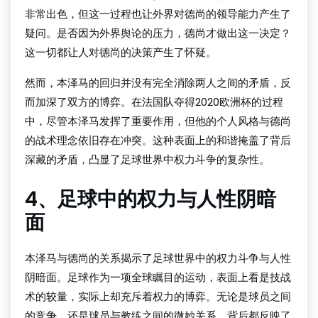
非常出色，但这一过程也让外界对德尚的领导能力产生了
疑问。是否因为外界舆论的压力，德尚才做出这一决定？
这一切都让人对德尚的决策产生了怀疑。
然而，本泽马的回归并没有完全消除两人之间的矛盾，反
而加深了双方的博弈。在法国队夺得2020欧洲杯的过程
中，尽管本泽马发挥了重要作用，但他的个人风格与德尚
的战术理念依旧存在冲突。这种表面上的和谐掩盖了背后
深藏的矛盾，凸显了足球世界中权力斗争的复杂性。
4、足球中的权力与人性阴暗
面
本泽马与德尚的关系揭示了足球世界中的权力斗争与人性
阴暗面。足球作为一项全球瞩目的运动，表面上看是技战
术的较量，实际上却充斥着权力的博弈。无论是球员之间
的竞争，还是球员与教练之间的微妙关系，背后都反映了