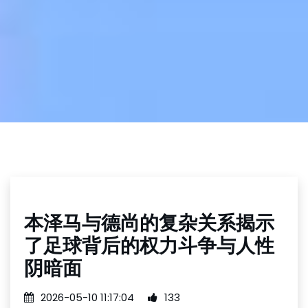
本泽马与德尚的复杂关系揭示
了足球背后的权力斗争与人性
阴暗面
2026-05-10 11:17:04
133