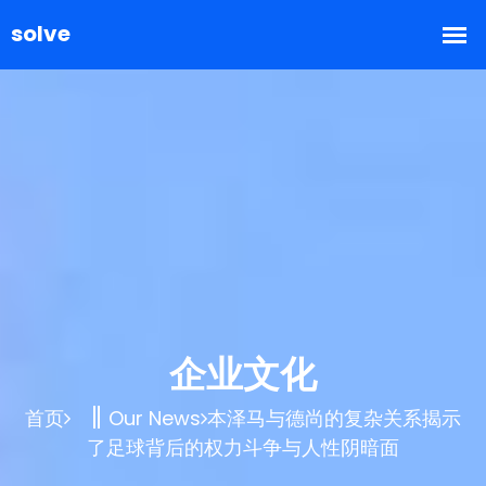
企业文化
首页
Our News
本泽马与德尚的复杂关系揭示
了足球背后的权力斗争与人性阴暗面