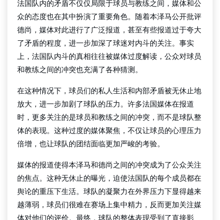
法国队内的矛盾不仅仅局限于球员与教练之间，媒体和公
众的态度也在其中扮演了重要角色。随着本泽马公开批评
德尚，媒体对此进行了广泛报道，甚至有些报道过于夸大
了矛盾的程度，进一步加深了球迷对内斗的关注。事实
上，法国队内斗的真相往往被媒体过度解读，公众对球员
和教练之间的冲突也充满了各种猜测。
在这种情况下，球员们的私人生活和内部矛盾被无休止地
放大，进一步加剧了球队的压力。许多法国媒体在报道
时，更多关注的是球员和教练之间的冲突，而不是球队整
体的表现。这种过度的媒体聚焦，不仅让球员的心理压力
倍增，也让球队的团结面临更加严峻的考验。
媒体的报道使得本泽马和德尚之间的冲突成为了公众关注
的焦点。这种无休止的曝光，迫使法国队的每个成员都在
舆论的重压下生活。球队的凝聚力在外界压力下显得越来
越薄弱，球员们很难在赛场上集中精力，反而更加关注媒
体对他们的评价。最终，球队的整体表现受到了直接影