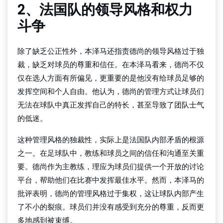
2、法国队的领导风格和权力
斗争
除了缺乏公正性外，本泽马还指责德尚的领导风格过于独
裁，缺乏对球员的尊重和信任。在本泽马看来，德尚不仅
仅在选人方面有所偏见，更重要的是他没有给球员足够的
发挥空间和个人自由。他认为，德尚的管理方式让球员们
无法在球队中真正发挥自己的特长，甚至导致了团队士气
的低迷。
这种管理风格的独裁性，实际上是法国队内部矛盾的根源
之一。在足球队中，教练和球员之间的信任和沟通至关重
要。德尚作为主教练，理应为球员们提供一个开放的讨论
平台，帮助他们在比赛中发挥最佳水平。然而，本泽马的
批评表明，德尚的管理风格过于集权，这让球队内部产生
了不小的裂痕。球员们并没有感受到充分的尊重，反而更
多地感到被束缚。