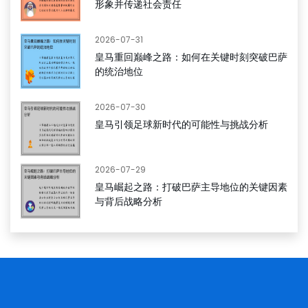
形象并传递社会责任
2026-07-31
皇马重回巅峰之路：如何在关键时刻突破巴萨
的统治地位
2026-07-30
皇马引领足球新时代的可能性与挑战分析
2026-07-29
皇马崛起之路：打破巴萨主导地位的关键因素
与背后战略分析