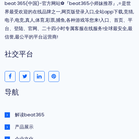
beat·365(中国)-官方网站⚽️『beat365小师妹推荐』,⭐️是世
界最受欢迎的在线品牌之一,网页版登录入口,全站app下载,竞猜,
电子,电竞,真人,体育,彩票,捕鱼,各种游戏等您来!入口、首页、平
台、登陆、官网、二十四小时专属客服在线服务!全球最安全,最
信誉,最公平的平台运营商!
社交平台
导航
解读beat365
产品展示
企业文化