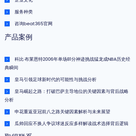
服务种类
咨询beat365官网
产品案例
科比·布莱恩特2006年单场81分神迹挑战猛龙成NBA历史经
典瞬间
皇马引领足球新时代的可能性与挑战分析
皇马崛起之路：打破巴萨主导地位的关键因素与背后战略
分析
申花重返亚冠前八之路关键因素解析与未来展望
瓜帅回应不换人争议球迷反应多样解读战术选择背后逻辑