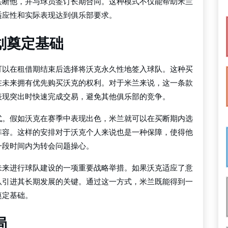
买断他，并与球员签订长期合同。这种模式不仅能帮助米兰
适应性和实际表现达到俱乐部要求。
划奠定基础
可以在租借期结束后选择将沃克永久性地签入球队。这种买
在未来拥有优先购买沃克的权利。对于米兰来说，这一条款
表现突出时快速完成交易，避免其他俱乐部的竞争。
式。假如沃克在赛季中表现出色，米兰就可以在买断期内选
阵容。这样的安排对于沃克个人来说也是一种保障，使得他
一段时间内为转会问题操心。
未来进行球队建设的一项重要战略举措。如果沃克适应了意
队引进其长期发展的关键。通过这一方式，米兰既能得到一
奠定基础。
局