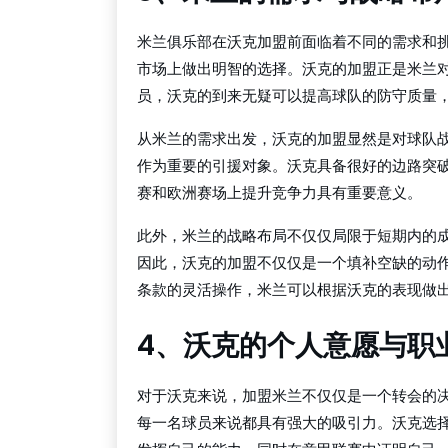
米兰俱乐部在沃克加盟前面临着不同的需求和
市场上做出明智的选择。沃克的加盟正是米兰
员，沃克的到来无疑可以提高球队的防守质量
从米兰的需求出发，沃克的加盟显然是对球队
作为重要的引援对象。沃克具备很好的边路突
赛和欧洲赛场上提升竞争力具有重要意义。
此外，米兰的战略布局不仅仅局限于短期内的
因此，沃克的加盟不仅仅是一个填补空缺的动
条款的灵活操作，米兰可以根据沃克的表现做
4、沃克的个人意愿与职
对于沃克来说，加盟米兰不仅仅是一个转会的
每一名球员来说都具有强大的吸引力。沃克选