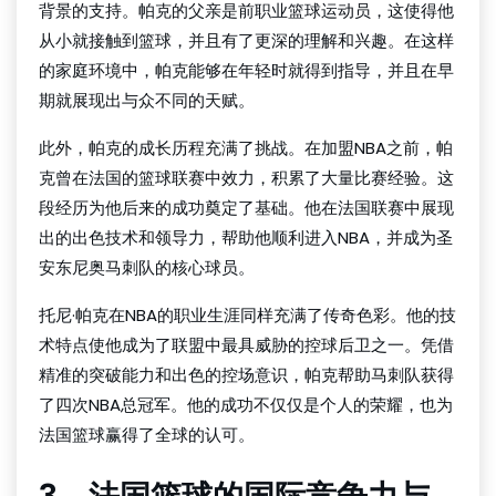
背景的支持。帕克的父亲是前职业篮球运动员，这使得他
从小就接触到篮球，并且有了更深的理解和兴趣。在这样
的家庭环境中，帕克能够在年轻时就得到指导，并且在早
期就展现出与众不同的天赋。
此外，帕克的成长历程充满了挑战。在加盟NBA之前，帕
克曾在法国的篮球联赛中效力，积累了大量比赛经验。这
段经历为他后来的成功奠定了基础。他在法国联赛中展现
出的出色技术和领导力，帮助他顺利进入NBA，并成为圣
安东尼奥马刺队的核心球员。
托尼·帕克在NBA的职业生涯同样充满了传奇色彩。他的技
术特点使他成为了联盟中最具威胁的控球后卫之一。凭借
精准的突破能力和出色的控场意识，帕克帮助马刺队获得
了四次NBA总冠军。他的成功不仅仅是个人的荣耀，也为
法国篮球赢得了全球的认可。