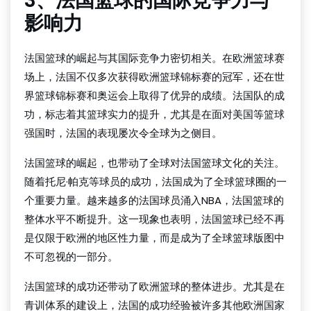
3、法国篮球的国际竞争力与
影响力
法国篮球的崛起与其国际竞争力密切相关。在欧洲篮球赛
场上，法国不仅多次获得欧洲篮球锦标赛的冠军，还在世
界篮球锦标赛和奥运会上取得了优异的成绩。法国队的成
功，标志着其篮球实力的提升，尤其是在面对美国等篮球
强国时，法国的表现屡次令全球为之侧目。
法国篮球的崛起，也带动了全球对法国篮球文化的关注。
随着托尼·帕克等球员的成功，法国成为了全球篮球圈的一
个重要力量。越来越多的法国球员涌入NBA，法国篮球的
整体水平不断提升。这一现象也表明，法国篮球已经不再
是仅限于欧洲的地区性力量，而是成为了全球篮球版图中
不可忽视的一部分。
法国篮球的成功还带动了欧洲篮球的整体进步。尤其是在
青训体系的建设上，法国的成功经验被许多其他欧洲国家