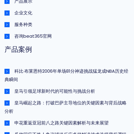
产品展示
企业文化
服务种类
咨询beat365官网
产品案例
科比·布莱恩特2006年单场81分神迹挑战猛龙成NBA历史经
典瞬间
皇马引领足球新时代的可能性与挑战分析
皇马崛起之路：打破巴萨主导地位的关键因素与背后战略
分析
申花重返亚冠前八之路关键因素解析与未来展望