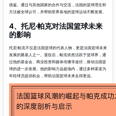
借鉴。通过与其他国家的合作与交流，法国的篮球理念和
方法被全球认可，并帮助世界各地的篮球运动不断发展。
4、托尼·帕克对法国篮球未来
的影响
托尼·帕克不仅是法国篮球的代表人物，更是法国篮球未来
发展的奠基人之一。退役后，帕克依然活跃于篮球界，通
过他的基金会、商业投资和媒体传播等途径，推动法国篮
球的进一步发展。他的影响力远超场内，通过多种渠道为
年轻球员提供机会，帮助法国篮球未来走得更远。