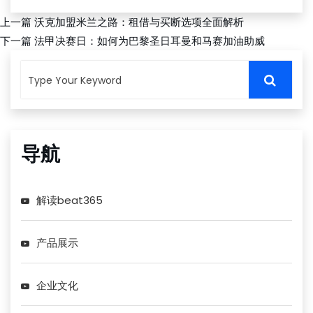
上一篇
沃克加盟米兰之路：租借与买断选项全面解析
下一篇
法甲决赛日：如何为巴黎圣日耳曼和马赛加油助威
导航
解读beat365
产品展示
企业文化