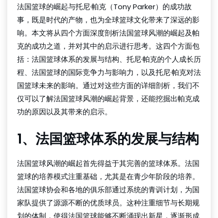
法国篮球的崛起与托尼·帕克（Tony Parker）的成功故
事，既是时代的产物，也为全球篮球文化带来了深远的影
响。本文将从四个方面深度剖析法国篮球风潮的崛起及帕
克的成功之道，并对其中的启示进行思考。这四个方面包
括：法国篮球体系的发展与结构、托尼·帕克的个人成长历
程、法国篮球的国际竞争力与影响力，以及托尼·帕克对法
国篮球未来的影响。通过对这些方面的详细剖析，我们不
仅可以了解法国篮球风潮的崛起背景，还能挖掘出帕克成
功的原因以及其带来的启示。
1、法国篮球体系的发展与结构
法国篮球风潮的崛起首先得益于其完善的篮球体系。法国
篮球的培养模式注重基础，尤其是在青少年阶段的培养。
法国篮球协会和各地的俱乐部通过系统的青训计划，为国
家队提供了源源不断的优质球员。这种注重细节与长期规
划的体制，使得法国篮球能够不断涌现出新星，逐渐形成