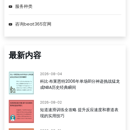
服务种类
咨询beat365官网
最新内容
2026-08-04
科比·布莱恩特2006年单场81分神迹挑战猛龙
成NBA历史经典瞬间
2026-08-02
短道速滑训练全攻略 提升反应速度和赛道表
现的实用技巧