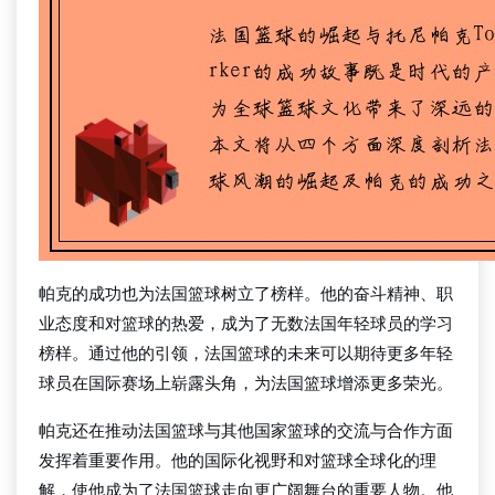
帕克的成功也为法国篮球树立了榜样。他的奋斗精神、职
业态度和对篮球的热爱，成为了无数法国年轻球员的学习
榜样。通过他的引领，法国篮球的未来可以期待更多年轻
球员在国际赛场上崭露头角，为法国篮球增添更多荣光。
帕克还在推动法国篮球与其他国家篮球的交流与合作方面
发挥着重要作用。他的国际化视野和对篮球全球化的理
解，使他成为了法国篮球走向更广阔舞台的重要人物。他