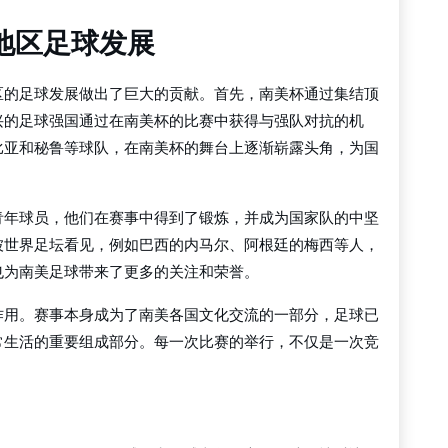
地区足球发展
区的足球发展做出了巨大的贡献。首先，南美杯通过集结顶
兴的足球强国通过在南美杯的比赛中获得与强队对抗的机
比亚和秘鲁等球队，在南美杯的舞台上逐渐崭露头角，为国
青年球员，他们在赛事中得到了锻炼，并成为国家队的中坚
被世界足坛看见，例如巴西的内马尔、阿根廷的梅西等人，
也为南美足球带来了更多的关注和荣誉。
作用。赛事本身成为了南美各国文化交流的一部分，足球已
常生活的重要组成部分。每一次比赛的举行，不仅是一次竞