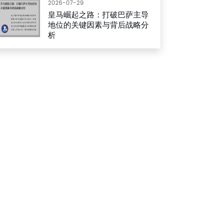
2026-07-29
皇马崛起之路：打破巴萨主导
地位的关键因素与背后战略分
析