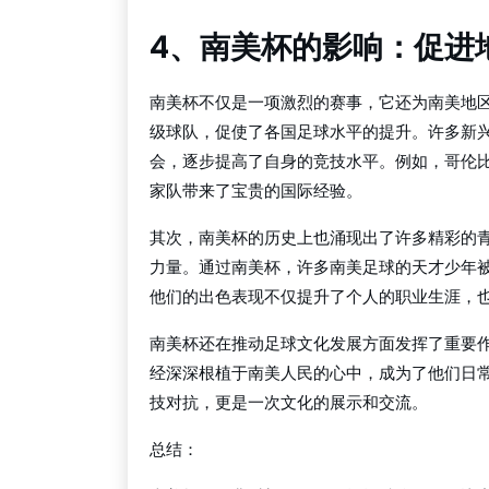
4、南美杯的影响：促进
南美杯不仅是一项激烈的赛事，它还为南美地
级球队，促使了各国足球水平的提升。许多新
会，逐步提高了自身的竞技水平。例如，哥伦
家队带来了宝贵的国际经验。
其次，南美杯的历史上也涌现出了许多精彩的
力量。通过南美杯，许多南美足球的天才少年
他们的出色表现不仅提升了个人的职业生涯，
南美杯还在推动足球文化发展方面发挥了重要
经深深根植于南美人民的心中，成为了他们日
技对抗，更是一次文化的展示和交流。
总结：