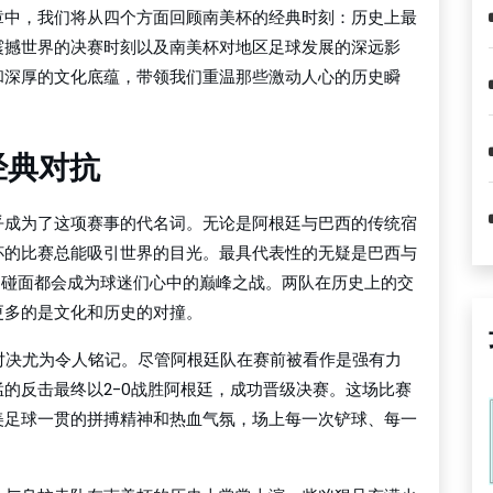
章中，我们将从四个方面回顾南美杯的经典时刻：历史上最
震撼世界的决赛时刻以及南美杯对地区足球发展的深远影
和深厚的文化底蕴，带领我们重温那些激动人心的历史瞬
经典对抗
乎成为了这项赛事的代名词。无论是阿根廷与巴西的传统宿
杯的比赛总能吸引世界的目光。最具代表性的无疑是巴西与
的碰面都会成为球迷们心中的巅峰之战。两队在历史上的交
更多的是文化和历史的对撞。
廷对决尤为令人铭记。尽管阿根廷队在赛前被看作是强有力
的反击最终以2-0战胜阿根廷，成功晋级决赛。这场比赛
美足球一贯的拼搏精神和热血气氛，场上每一次铲球、每一