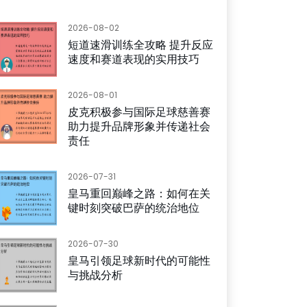
2026-08-02
短道速滑训练全攻略 提升反应
速度和赛道表现的实用技巧
2026-08-01
皮克积极参与国际足球慈善赛
助力提升品牌形象并传递社会
责任
2026-07-31
皇马重回巅峰之路：如何在关
键时刻突破巴萨的统治地位
2026-07-30
皇马引领足球新时代的可能性
与挑战分析