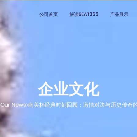
公司首页
解读BEAT365
产品展示
企业文化
Our News
南美杯经典时刻回顾：激情对决与历史传奇