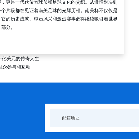
赛，更是一代代传奇球员和足球文化的交织。从激情对决到
一个片段都在见证着南美足球的光辉历程。南美杯不仅仅是
。它的历史成就、球员风采和激烈赛事必将继续吸引着世界
一部分。
十亿美元的传奇人生
观众参与和互动