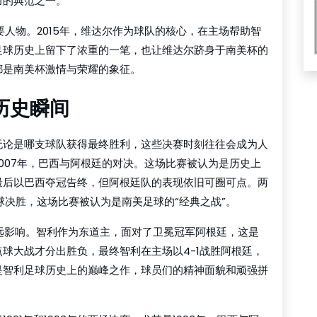
力的典范之一。
要人物。2015年，维达尔作为球队的核心，在主场帮助智
足球历史上留下了浓重的一笔，也让维达尔跻身于南美杯的
都是南美杯激情与荣耀的象征。
历史瞬间
无论是哪支球队获得最终胜利，这些决赛时刻往往会成为人
007年，巴西与阿根廷的对决。这场比赛被认为是历史上
最后以巴西夺冠告终，但阿根廷队的表现依旧可圈可点。两
球决胜，这场比赛被认为是南美足球的“经典之战”。
深远影响。智利作为东道主，面对了卫冕冠军阿根廷，这是
球大战才分出胜负，最终智利在主场以4-1战胜阿根廷，
是智利足球历史上的巅峰之作，球员们的精神面貌和顽强拼