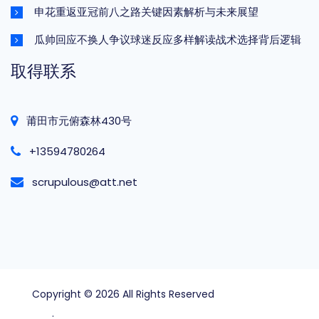
申花重返亚冠前八之路关键因素解析与未来展望
瓜帅回应不换人争议球迷反应多样解读战术选择背后逻辑
取得联系
莆田市元俯森林430号
+13594780264
scrupulous@att.net
Copyright © 2026 All Rights Reserved
beat365官方
网站
.