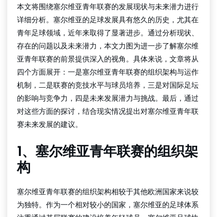
本文将围绕塞尔维亚青年联赛的发展现状与未来潜力进行
详细分析。塞尔维亚的足球发展具有悠久的历史，尤其在
青年足球领域，近年来取得了显著进步。通过分析现状、
存在的问题以及未来潜力，本文力图为进一步了解塞尔维
亚青年联赛的前景提供深入的视角。具体来说，文章将从
四个方面展开：一是塞尔维亚青年联赛的组织架构与运作
机制，二是联赛的竞技水平与球员培养，三是对国际足坛
的影响与竞争力，四是未来发展潜力与挑战。最后，通过
对这些方面的探讨，结合现实情况提出对塞尔维亚青年联
赛未来发展的建议。
1、塞尔维亚青年联赛的组织架
构
塞尔维亚青年联赛的组织架构相较于其他欧洲国家来说较
为独特。作为一个相对较小的国家，塞尔维亚的足球体系