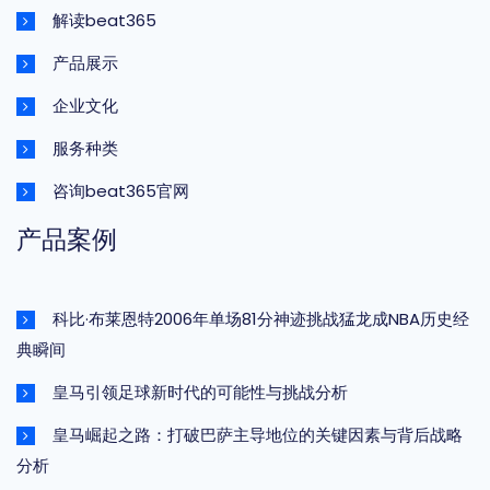
解读beat365
产品展示
企业文化
服务种类
咨询beat365官网
产品案例
科比·布莱恩特2006年单场81分神迹挑战猛龙成NBA历史经
典瞬间
皇马引领足球新时代的可能性与挑战分析
皇马崛起之路：打破巴萨主导地位的关键因素与背后战略
分析