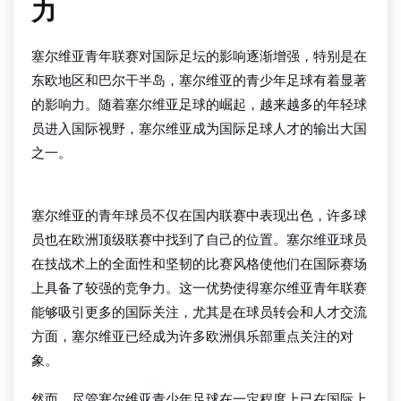
力
塞尔维亚青年联赛对国际足坛的影响逐渐增强，特别是在
东欧地区和巴尔干半岛，塞尔维亚的青少年足球有着显著
的影响力。随着塞尔维亚足球的崛起，越来越多的年轻球
员进入国际视野，塞尔维亚成为国际足球人才的输出大国
之一。
beat365
塞尔维亚的青年球员不仅在国内联赛中表现出色，许多球
员也在欧洲顶级联赛中找到了自己的位置。塞尔维亚球员
在技战术上的全面性和坚韧的比赛风格使他们在国际赛场
上具备了较强的竞争力。这一优势使得塞尔维亚青年联赛
能够吸引更多的国际关注，尤其是在球员转会和人才交流
方面，塞尔维亚已经成为许多欧洲俱乐部重点关注的对
象。
然而，尽管塞尔维亚青少年足球在一定程度上已在国际上