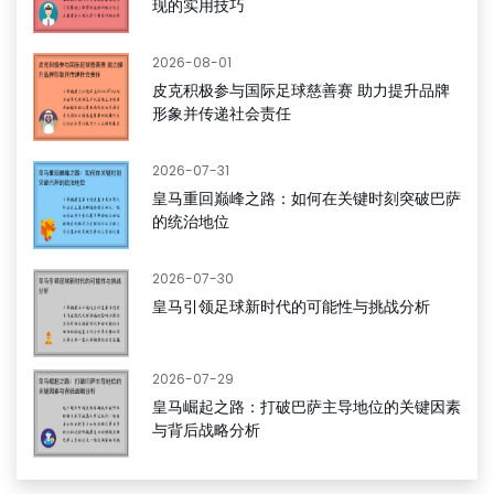
现的实用技巧
2026-08-01
皮克积极参与国际足球慈善赛 助力提升品牌
形象并传递社会责任
2026-07-31
皇马重回巅峰之路：如何在关键时刻突破巴萨
的统治地位
2026-07-30
皇马引领足球新时代的可能性与挑战分析
2026-07-29
皇马崛起之路：打破巴萨主导地位的关键因素
与背后战略分析