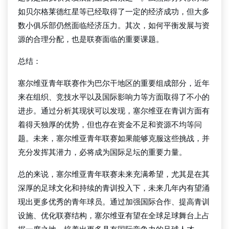
如贝尔格莱德红星等已经取得了一定的经济成功，但大多
数小俱乐部仍然面临经济压力。其次，如何平衡发展与资
源的合理分配，也是联赛面临的重要课题。
总结：
塞尔维亚青年联赛作为巴尔干地区的重要组成部分，近年
来在组织、竞技水平以及国际影响力等方面取得了不小的
进步。通过分析其现状可以发现，塞尔维亚在青训方面有
着得天独厚的优势，但也存在资金不足和资源不均等问
题。未来，塞尔维亚青年联赛如果能够克服这些挑战，并
充分发挥其潜力，必将成为国际足坛的重要力量。
总的来说，塞尔维亚青年联赛未来充满希望，尤其是在其
深厚的足球文化和持续的青训投入下，未来几年内有望涌
现出更多优秀的青年球员。通过加强国际合作、提高青训
设施、优化联赛结构，塞尔维亚有望在全球足球舞台上占