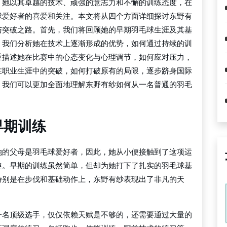
，她以其卓越的技术、顽强的意志力和不懈的训练态度，在
球爱好者的喜爱和关注。本文将从四个方面详细探讨东野有
与突破之路。首先，我们将回顾她的早期羽毛球生涯及其基
，我们分析她在技术上逐渐形成的优势，如何通过持续的训
重描述她在比赛中的心态变化与心理调节，如何应对压力，
在职业生涯中的突破，如何打破原有的局限，逐步跻身国际
，我们可以更加全面地理解东野有纱如何从一名普通的羽毛
早期训练
她的父母是羽毛球爱好者，因此，她从小便接触到了这项运
趣。早期的训练虽然简单，但却为她打下了扎实的羽毛球基
特别是在步伐和基础动作上，东野有纱表现出了非凡的天
一名顶级选手，仅仅依赖天赋是不够的，还需要通过大量的