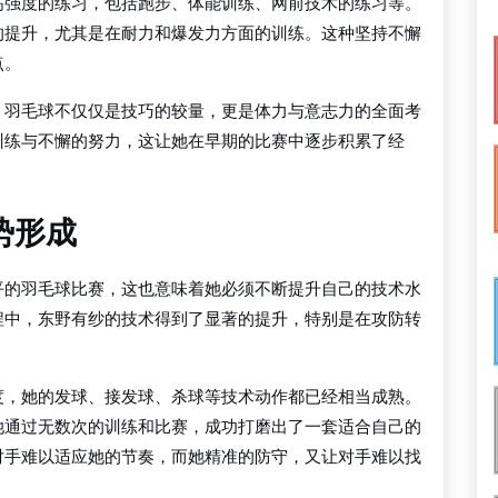
高强度的练习，包括跑步、体能训练、网前技术的练习等。
的提升，尤其是在耐力和爆发力方面的训练。这种坚持不懈
点。
，羽毛球不仅仅是技巧的较量，更是体力与意志力的全面考
训练与不懈的努力，这让她在早期的比赛中逐步积累了经
势形成
平的羽毛球比赛，这也意味着她必须不断提升自己的技术水
程中，东野有纱的技术得到了显著的提升，特别是在攻防转
度，她的发球、接发球、杀球等技术动作都已经相当成熟。
她通过无数次的训练和比赛，成功打磨出了一套适合自己的
对手难以适应她的节奏，而她精准的防守，又让对手难以找