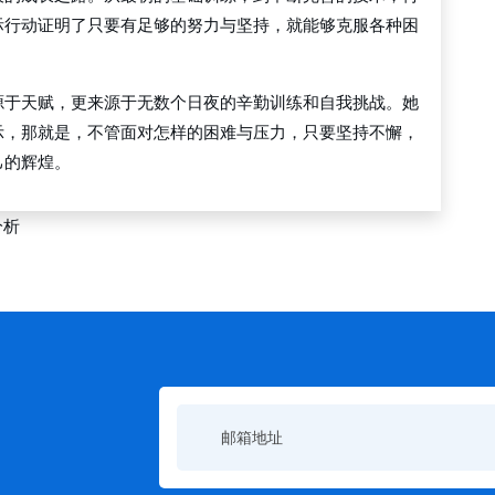
际行动证明了只要有足够的努力与坚持，就能够克服各种困
源于天赋，更来源于无数个日夜的辛勤训练和自我挑战。她
示，那就是，不管面对怎样的困难与压力，只要坚持不懈，
己的辉煌。
分析