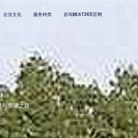
企业文化
服务种类
咨询BEAT365官网
持与突破之路