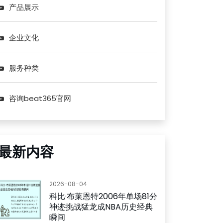
产品展示
企业文化
服务种类
咨询beat365官网
最新内容
2026-08-04
科比·布莱恩特2006年单场81分
神迹挑战猛龙成NBA历史经典
瞬间