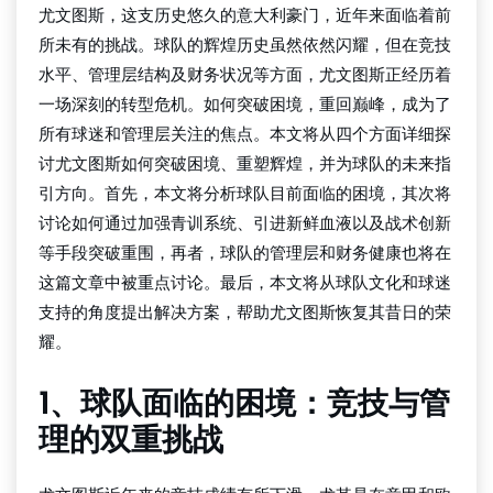
尤文图斯，这支历史悠久的意大利豪门，近年来面临着前
所未有的挑战。球队的辉煌历史虽然依然闪耀，但在竞技
水平、管理层结构及财务状况等方面，尤文图斯正经历着
一场深刻的转型危机。如何突破困境，重回巅峰，成为了
所有球迷和管理层关注的焦点。本文将从四个方面详细探
讨尤文图斯如何突破困境、重塑辉煌，并为球队的未来指
引方向。首先，本文将分析球队目前面临的困境，其次将
讨论如何通过加强青训系统、引进新鲜血液以及战术创新
等手段突破重围，再者，球队的管理层和财务健康也将在
这篇文章中被重点讨论。最后，本文将从球队文化和球迷
支持的角度提出解决方案，帮助尤文图斯恢复其昔日的荣
耀。
1、球队面临的困境：竞技与管
理的双重挑战