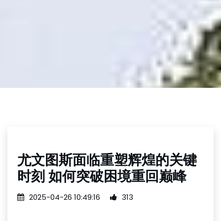
尤文图斯面临重塑辉煌的关键
时刻 如何突破困境重回巅峰
2025-04-26 10:49:16
313