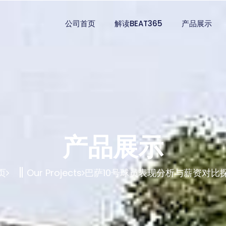
公司首页
解读BEAT365
产品展示
产品展示
页
Our Projects
巴萨10号球员表现分析与薪资对比