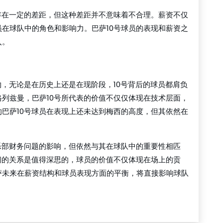
存在一定的差距，但这种差距并不意味着不合理。薪资不仅
在球队中的角色和影响力。巴萨10号球员的表现和薪资之
入。
物，无论是在历史上还是在现阶段，10号背后的球员都肩负
列兹曼，巴萨10号所代表的价值不仅仅体现在技术层面，
巴萨10号球员在表现上还未达到梅西的高度，但其依然在
乐部财务问题的影响，但依然与其在球队中的重要性相匹
间的关系是值得深思的，球员的价值不仅体现在场上的贡
萨未来在薪资结构和球员表现方面的平衡，将直接影响球队