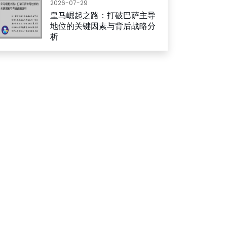
2026-07-29
皇马崛起之路：打破巴萨主导
地位的关键因素与背后战略分
析