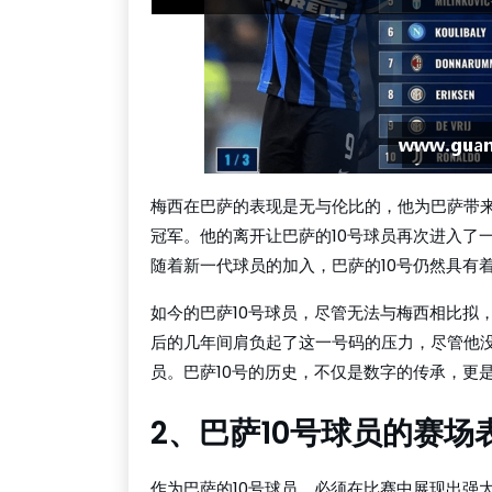
梅西在巴萨的表现是无与伦比的，他为巴萨带来
冠军。他的离开让巴萨的10号球员再次进入了
随着新一代球员的加入，巴萨的10号仍然具有
如今的巴萨10号球员，尽管无法与梅西相比拟
后的几年间肩负起了这一号码的压力，尽管他
员。巴萨10号的历史，不仅是数字的传承，更
2、巴萨10号球员的赛场
作为巴萨的10号球员，必须在比赛中展现出强