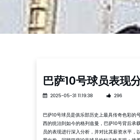
巴萨10号球员表现
2025-05-31 11:19:38
296
巴萨10号球员是俱乐部历史上最具传奇色彩的
西的统治到如今的格列兹曼，巴萨10号背后承
员的表现进行深入分析，并对比其薪资水平，