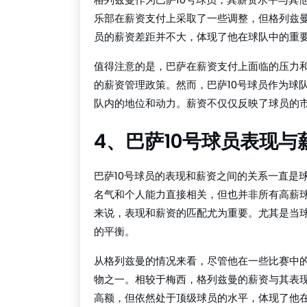
乐部在薪资支付上采取了一些调整，但格列兹
员的薪资差距并不大，体现了他在球队中的重
值得注意的是，巴萨在薪资支付上面临的压力
的薪资管理政策。然而，巴萨10号球员作为球
队内的地位和动力。薪资不仅仅反映了球员的
4、巴萨10号球员表现
巴萨10号球员的表现和薪资之间的关系一直是
名气和个人能力直接相关，但也并非所有高薪球
来说，表现和薪资的匹配尤为重要。尤其是当
的平衡。
从格列兹曼的情况来看，尽管他在一些比赛中
物之一。相较于梅西，格列兹曼的薪资与其表
高额，但依然处于顶级球员的水平，体现了他