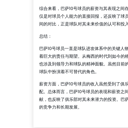
综合来看，巴萨10号球员的薪资与其表现之间
仅是对球员个人能力的直接回报，还反映了球员
间的对比，正是球队对其未来价值的认可和投
总结：
巴萨10号球员一直是球队进攻体系中的关键人
着巨大的责任与期望。从梅西的时代到如今的格
也涉及到领导力和球队的精神面貌。虽然目前的
球队中扮演着不可替代的角色。
薪资方面，巴萨10号球员的收入虽然受到了俱
配。总体而言，巴萨10号球员的表现和薪资之
献，也反映了俱乐部对其未来潜力的投资。巴
的竞争力和长期发展。
beat365官方网站