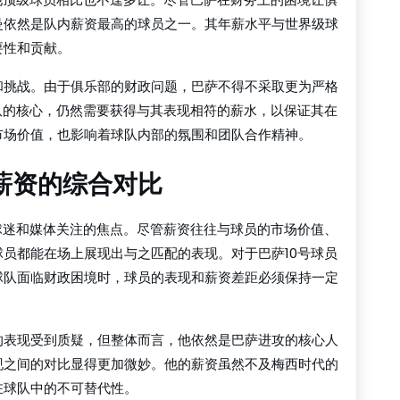
曼依然是队内薪资最高的球员之一。其年薪水平与世界级球
要性和贡献。
和挑战。由于俱乐部的财政问题，巴萨不得不采取更为严格
队的核心，仍然需要获得与其表现相符的薪水，以保证其在
市场价值，也影响着球队内部的氛围和团队合作精神。
与薪资的综合对比
球迷和媒体关注的焦点。尽管薪资往往与球员的市场价值、
员都能在场上展现出与之匹配的表现。对于巴萨10号球员
球队面临财政困境时，球员的表现和薪资差距必须保持一定
的表现受到质疑，但整体而言，他依然是巴萨进攻的核心人
现之间的对比显得更加微妙。他的薪资虽然不及梅西时代的
在球队中的不可替代性。