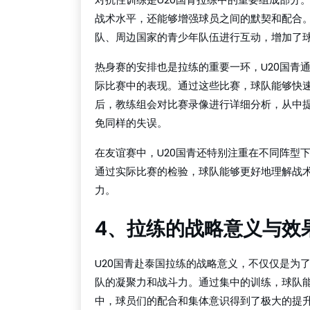
战术水平，还能够增强球员之间的默契和配合
队、周边国家的青少年队伍进行互动，增加了
热身赛的安排也是拉练的重要一环，U20国青
际比赛中的表现。通过这些比赛，球队能够快
后，教练组会对比赛录像进行详细分析，从中
免同样的失误。
在友谊赛中，U20国青还特别注重在不同阵型下的
通过实际比赛的检验，球队能够更好地理解战
力。
4、拉练的战略意义与效
U20国青赴泰国拉练的战略意义，不仅仅是为
队的凝聚力和战斗力。通过集中的训练，球队
中，球员们的配合和集体意识得到了极大的提