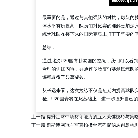
最重要的是，通过与其他强队的对抗，球队的技
体水平有所提高，队员们对比赛的理解更加深
练为球队在接下来的国际赛场上打下了坚实的
总结：
通过此次U20国青赴泰国的拉练，我们可以看
合理的训练内容，并通过多场友谊赛测试球队
练都取得了显著成效。
从长远来看，这次拉练不仅是短期内提高球队
验。U20国青将在此基础上，进一步提升自己
上一篇
提升足球中场防守能力的五大关键技巧与策
下一篇
凯斯澳网冠军写真拍摄全流程揭秘从创意构