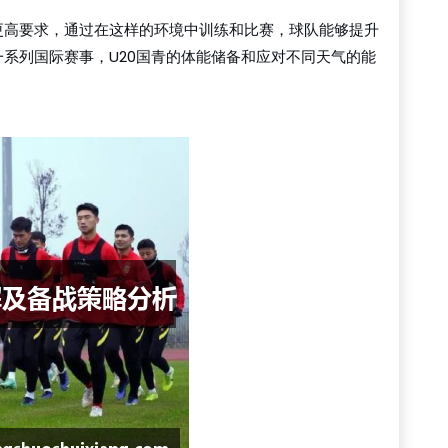
更高要求，通过在这样的环境中训练和比赛，球队能够提升
系列国际赛事，U20国青的体能储备和应对不同天气的能