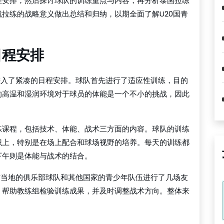
程安排，然后探讨球队的训练重点与内容，再分析泰国拉练
拉练的战略意义做出总结和归纳，以期全面了解U20国青
日程安排
进入了紧凑的日程安排。球队首先进行了适应性训练，目的
的高温和湿润环境对于球员的体能是一个不小的挑战，因此
练课程，包括技术、体能、战术三方面的内容。球队的训练
识上，特别是在场上配合和球场视野的培养。每天的训练都
下午则是体能与战术的结合。
与当地的俱乐部球队和其他国家的青少年队伍进行了几场友
，帮助教练组检验训练成果，并及时调整战术方向。整体来
。