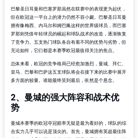
巴黎圣日耳曼和巴塞罗那虽然在联赛中的表现更为起伏，
但在欧冠这一平台上的潜力仍然不容小觑。巴黎圣日耳曼
拥有像梅西、内马尔和姆巴佩这样的世界级球员，而巴塞
罗那则凭借年轻球员的崛起和球队战术的改造，逐渐恢复
了竞争力。五支热门球队各自有着不同的优势与劣势，但
无论如何，它们都是本赛季欧冠最值得关注的焦点。
总体来看，欧冠的竞争格局已经愈加激烈，曼城、拜仁、
皇马、巴黎和巴萨这五支球队将会在接下来的比赛中展开
多方面的较量。谁能最终笑到最后，依然是个悬念。
2、曼城的强大阵容和战术优
势
曼城本赛季的欧冠夺冠赔率无疑是最为看好的，球队的综
合实力几乎可以说是顶尖的。首先，曼城拥有英超最佳阵