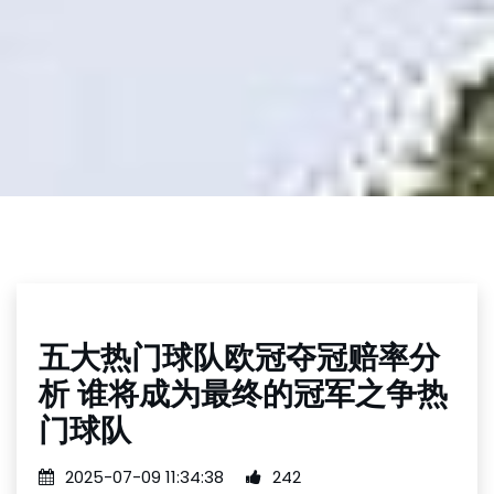
五大热门球队欧冠夺冠赔率分
析 谁将成为最终的冠军之争热
门球队
2025-07-09 11:34:38
242