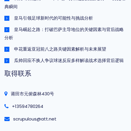
典瞬间
皇马引领足球新时代的可能性与挑战分析
皇马崛起之路：打破巴萨主导地位的关键因素与背后战略
分析
申花重返亚冠前八之路关键因素解析与未来展望
瓜帅回应不换人争议球迷反应多样解读战术选择背后逻辑
取得联系
莆田市元俯森林430号
+13594780264
scrupulous@att.net