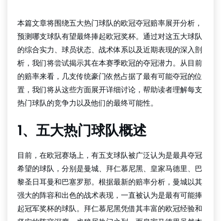
本篇文章将围绕五大热门球队的欧冠夺冠赔率展开分析，
预测哪支球队有望最终捧起欧冠奖杯。通过对这五大球队
的综合实力、球员状态、战术体系以及近期表现的深入剖
析，我们将尝试揭示其在本赛季欧冠的夺冠潜力。从目前
的赔率来看，几支传统豪门依然占据了最有可能夺冠的位
置，我们将从这些方面展开详细讨论，帮助读者理解每支
热门球队的竞争力以及他们的最终可能性。
1、五大热门球队概述
目前，在欧冠赛场上，有五支球队被广泛认为是最具夺冠
希望的球队，分别是曼城、拜仁慕尼黑、皇家马德里、巴
黎圣日耳曼和巴塞罗那。根据最新的赔率分析，曼城以其
强大的阵容和出色的战术表现，一直被认为是最有可能捧
起冠军奖杯的球队。拜仁慕尼黑凭借其丰富的欧冠经验和