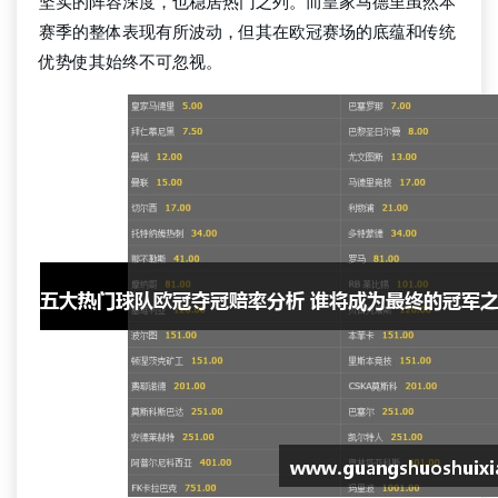
坚实的阵容深度，也稳居热门之列。而皇家马德里虽然本
赛季的整体表现有所波动，但其在欧冠赛场的底蕴和传统
优势使其始终不可忽视。