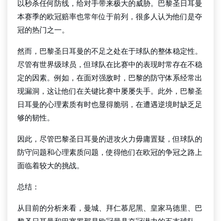
以秒杀任何防线，给对手带来极大的威胁。巴黎圣日耳曼
本赛季的欧冠赔率也常年位于前列，很多人认为他们是夺
冠的热门之一。
然而，巴黎圣日耳曼的不足之处在于球队的整体稳定性。
尽管有世界级球员，但球队在比赛中的表现时常存在不稳
定的因素。例如，在面对强敌时，巴黎的防守体系经常出
现漏洞，这让他们在关键比赛中屡屡失手。此外，巴黎圣
日耳曼的心理素质有时也显得脆弱，在遭遇逆境时缺乏足
够的韧性。
因此，尽管巴黎圣日耳曼的进攻火力毋庸置疑，但球队的
防守问题和心理素质问题，使得他们在欧冠的争冠之路上
面临着较大的挑战。
总结：
从目前的分析来看，曼城、拜仁慕尼黑、皇家马德里、巴