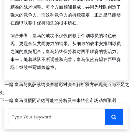
精准的战术调整。每个方面相辅相成，共同为球队创造了
强大的竞争力。而这种竞争力的持续稳定，正是皇马能够
在西甲联赛中保持领先的根本所在。
综合来看，皇马的成功不仅仅依赖于个别球员的出色表
现，更是全队共同努力的结果。从细致的战术安排到球员
之间的默契配合，皇马始终保持着对西甲联赛的统治力。
未来，随着球队不断调整和完善，皇马依然有望在西甲赛
场上继续书写辉煌篇章。
上一篇
皇马与奥萨苏纳决赛精彩对决全解析双方表现亮点与不足之
处
下一篇
皇马引援阿诺德可能性分析及未来转会市场动向预测