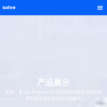
产品展示
首页
Our Projects
皇马如何凭借战术优势在西
甲联赛中稳步夺冠的深度解析