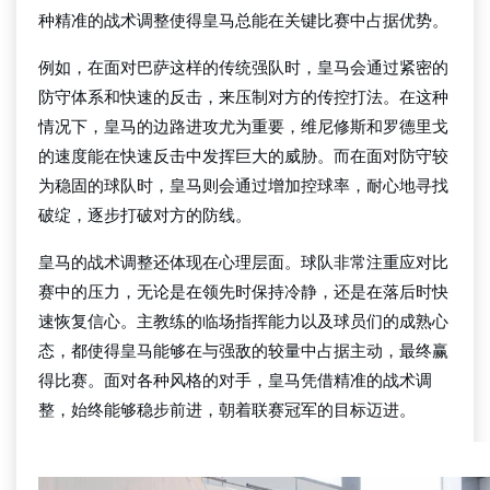
种精准的战术调整使得皇马总能在关键比赛中占据优势。
例如，在面对巴萨这样的传统强队时，皇马会通过紧密的
防守体系和快速的反击，来压制对方的传控打法。在这种
情况下，皇马的边路进攻尤为重要，维尼修斯和罗德里戈
的速度能在快速反击中发挥巨大的威胁。而在面对防守较
为稳固的球队时，皇马则会通过增加控球率，耐心地寻找
破绽，逐步打破对方的防线。
皇马的战术调整还体现在心理层面。球队非常注重应对比
赛中的压力，无论是在领先时保持冷静，还是在落后时快
速恢复信心。主教练的临场指挥能力以及球员们的成熟心
态，都使得皇马能够在与强敌的较量中占据主动，最终赢
得比赛。面对各种风格的对手，皇马凭借精准的战术调
整，始终能够稳步前进，朝着联赛冠军的目标迈进。