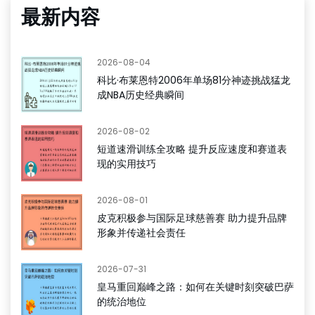
最新内容
2026-08-04
科比·布莱恩特2006年单场81分神迹挑战猛龙
成NBA历史经典瞬间
2026-08-02
短道速滑训练全攻略 提升反应速度和赛道表
现的实用技巧
2026-08-01
皮克积极参与国际足球慈善赛 助力提升品牌
形象并传递社会责任
2026-07-31
皇马重回巅峰之路：如何在关键时刻突破巴萨
的统治地位