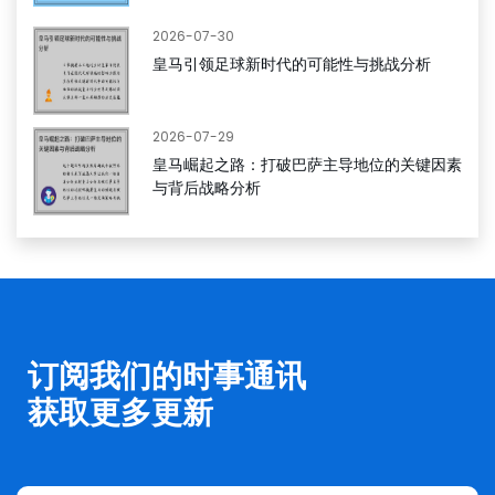
2026-07-30
皇马引领足球新时代的可能性与挑战分析
2026-07-29
皇马崛起之路：打破巴萨主导地位的关键因素
与背后战略分析
订阅我们的时事通讯
获取更多更新