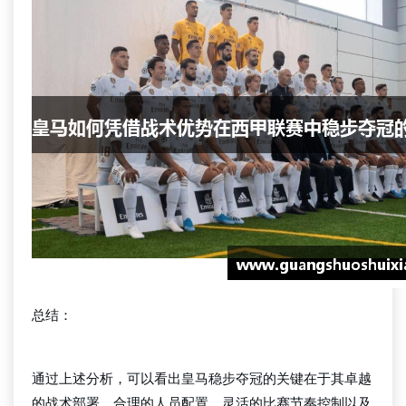
总结：
beat365官方网站
通过上述分析，可以看出皇马稳步夺冠的关键在于其卓越
的战术部署、合理的人员配置、灵活的比赛节奏控制以及