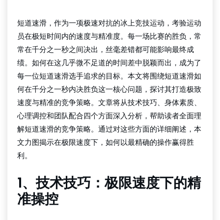
短道速滑，作为一项极速对抗的冰上竞技运动，考验运动
员在极短时间内的速度与精准度。每一场比赛的胜负，常
常在千分之一秒之间决出，丝毫差错都可能影响最终成
绩。如何在这几乎微不足道的时间差中脱颖而出，成为了
每一位短道速滑选手追求的目标。本文将围绕短道速滑如
何在千分之一秒内决胜负这一核心问题，探讨其打造极致
速度与精准的竞争策略。文章将从技术技巧、身体素质、
心理调控和团队配合四个方面深入分析，帮助读者全面理
解短道速滑的竞争策略。通过对这些方面的详细阐述，本
文力图揭示在极限速度下，如何以最精确的操作赢得胜
利。
1、技术技巧：极限速度下的精
准操控