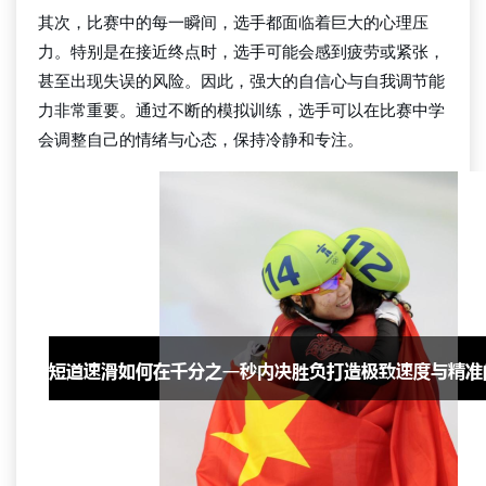
其次，比赛中的每一瞬间，选手都面临着巨大的心理压
力。特别是在接近终点时，选手可能会感到疲劳或紧张，
甚至出现失误的风险。因此，强大的自信心与自我调节能
力非常重要。通过不断的模拟训练，选手可以在比赛中学
会调整自己的情绪与心态，保持冷静和专注。