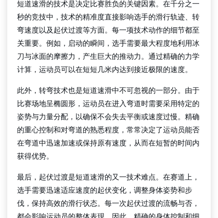
短道速滑的技术是决定比赛胜负的关键因素。在千分之一
秒的竞技中，技术的精准度直接影响选手的滑行轨迹、转
弯速度以及起伏过渡等方面。每一项技术动作的细节都至
关重要。例如，启动的瞬间，选手需要最大程度地利用冰
刀与冰面的摩擦力，产生巨大的推动力。通过精确的力学
计算，运动员可以在短短几米内达到接近极限的速度。
此外，转弯技术也是短道速滑中不可忽视的一部分。由于
比赛场地呈椭圆形，运动员在进入弯道时需要采用特定的
姿势与力量分配，以确保不会失去平衡或速度过慢。精确
的重心控制和对弯道的熟悉程度，常常决定了运动员能否
在弯道中迅速加速或保持原有速度，从而在短暂的时间内
获得优势。
最后，起伏过渡是短道速滑的又一技术难点。在赛道上，
选手需要迅速适应速度的起伏变化，调整身体姿势和步
伐，保持高效的滑行状态。每一次起伏过渡的流畅与否，
都会影响运动员的整体表现，因此，精确的身体控制和细