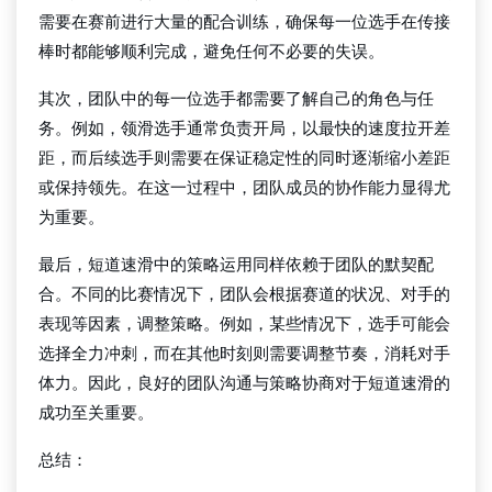
需要在赛前进行大量的配合训练，确保每一位选手在传接
棒时都能够顺利完成，避免任何不必要的失误。
其次，团队中的每一位选手都需要了解自己的角色与任
务。例如，领滑选手通常负责开局，以最快的速度拉开差
距，而后续选手则需要在保证稳定性的同时逐渐缩小差距
或保持领先。在这一过程中，团队成员的协作能力显得尤
为重要。
最后，短道速滑中的策略运用同样依赖于团队的默契配
合。不同的比赛情况下，团队会根据赛道的状况、对手的
表现等因素，调整策略。例如，某些情况下，选手可能会
选择全力冲刺，而在其他时刻则需要调整节奏，消耗对手
体力。因此，良好的团队沟通与策略协商对于短道速滑的
成功至关重要。
总结：