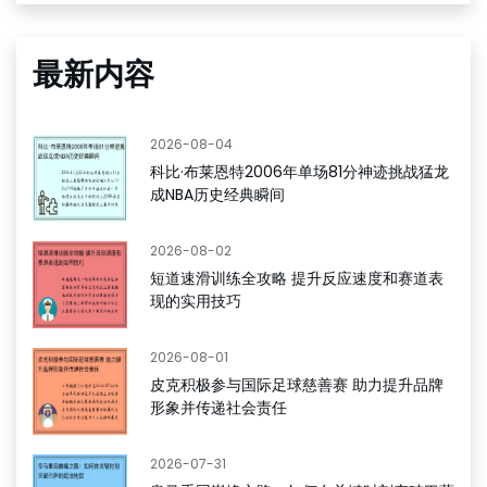
最新内容
2026-08-04
科比·布莱恩特2006年单场81分神迹挑战猛龙
成NBA历史经典瞬间
2026-08-02
短道速滑训练全攻略 提升反应速度和赛道表
现的实用技巧
2026-08-01
皮克积极参与国际足球慈善赛 助力提升品牌
形象并传递社会责任
2026-07-31