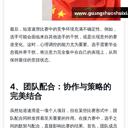
最后，短道速滑比赛中的竞争环境充满不确定性。例如，
选手可能会面临来自其他选手的干扰，或是出现意外的赛
道变化。这时，心理调控的能力尤为重要。选手需要学会
忽视外界干扰，将注意力完全集中在自己的表现上，从而
保持最佳的竞技状态。
beat365官网
4、团队配合：协作与策略的
完美结合
虽然短道速滑是一项个人项目，但在某些比赛形式中，团
队配合同样发挥着至关重要的作用。在接力赛中，选手之
间的默契与配合，直接影响比赛的结果。首先，团队成员