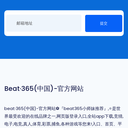
提交
Beat·365(中国)-官方网站
beat·365(中国)-官方网站⚽️『beat365小师妹推荐』,⭐️是世
界最受欢迎的在线品牌之一,网页版登录入口,全站app下载,竞猜,
电子,电竞,真人,体育,彩票,捕鱼,各种游戏等您来!入口、首页、平