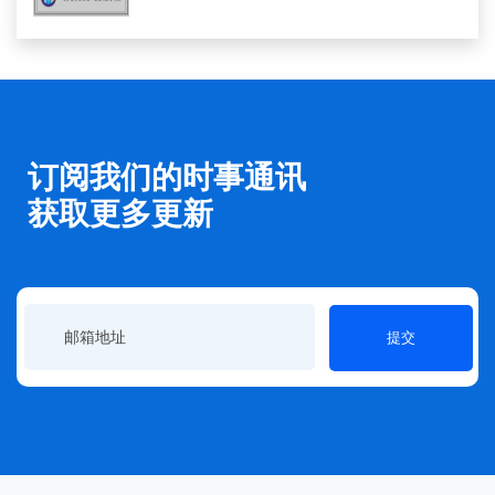
订阅我们的时事通讯
获取更多更新
提交