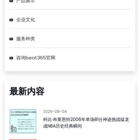
产品展示
企业文化
服务种类
咨询beat365官网
最新内容
2026-08-04
科比·布莱恩特2006年单场81分神迹挑战猛龙
成NBA历史经典瞬间