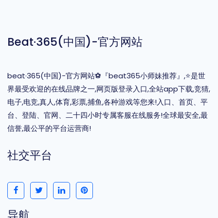
Beat·365(中国)-官方网站
beat·365(中国)-官方网站⚽️『beat365小师妹推荐』,⭐️是世
界最受欢迎的在线品牌之一,网页版登录入口,全站app下载,竞猜,
电子,电竞,真人,体育,彩票,捕鱼,各种游戏等您来!入口、首页、平
台、登陆、官网、二十四小时专属客服在线服务!全球最安全,最
信誉,最公平的平台运营商!
社交平台
导航