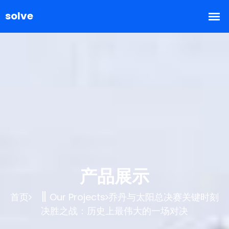
产品展示
首页
Our Projects
乔丹与太阳总决赛关键时刻
决胜之战：历史上最伟大的一场对决