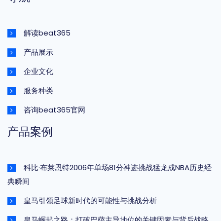
解读beat365
产品展示
企业文化
服务种类
咨询beat365官网
产品案例
科比·布莱恩特2006年单场81分神迹挑战猛龙成NBA历史经
典瞬间
皇马引领足球新时代的可能性与挑战分析
皇马崛起之路：打破巴萨主导地位的关键因素与背后战略