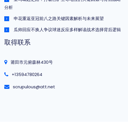
分析
申花重返亚冠前八之路关键因素解析与未来展望
瓜帅回应不换人争议球迷反应多样解读战术选择背后逻辑
取得联系
莆田市元俯森林430号
+13594780264
scrupulous@att.net