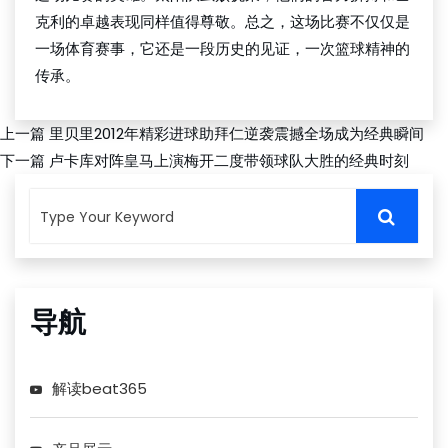
克利的卓越表现同样值得尊敬。总之，这场比赛不仅仅是
一场体育赛事，它还是一段历史的见证，一次篮球精神的
传承。
上一篇
里贝里2012年精彩进球助拜仁逆袭震撼全场成为经典瞬间
下一篇
卢卡库对阵皇马上演梅开二度带领球队大胜的经典时刻
导航
解读beat365