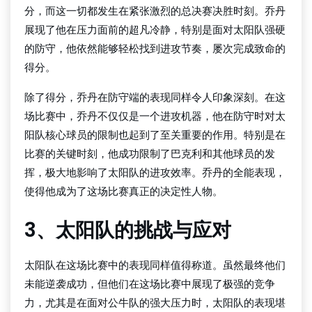
分，而这一切都发生在紧张激烈的总决赛决胜时刻。乔丹
展现了他在压力面前的超凡冷静，特别是面对太阳队强硬
的防守，他依然能够轻松找到进攻节奏，屡次完成致命的
得分。
除了得分，乔丹在防守端的表现同样令人印象深刻。在这
场比赛中，乔丹不仅仅是一个进攻机器，他在防守时对太
阳队核心球员的限制也起到了至关重要的作用。特别是在
比赛的关键时刻，他成功限制了巴克利和其他球员的发
挥，极大地影响了太阳队的进攻效率。乔丹的全能表现，
使得他成为了这场比赛真正的决定性人物。
3、太阳队的挑战与应对
太阳队在这场比赛中的表现同样值得称道。虽然最终他们
未能逆袭成功，但他们在这场比赛中展现了极强的竞争
力，尤其是在面对公牛队的强大压力时，太阳队的表现堪