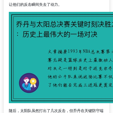
让他们的反击瞬间失去了动力。
随后，太阳队虽然打出了几次反击，但乔丹在关键防守端