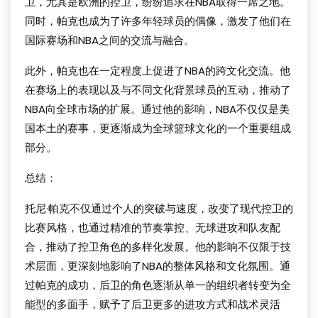
卫，尤其是欧洲的控卫，纷纷追求在NBA取得一席之地。
同时，帕克也成为了许多年轻球员的偶像，激发了他们在
国际赛场和NBA之间的交流与融合。
此外，帕克也在一定程度上促进了NBA的跨文化交流。他
在赛场上的表现以及与不同文化背景球员的互动，推动了
NBA向全球市场的扩展。通过他的影响，NBA不仅仅是美
国本土的赛事，更逐渐成为全球篮球文化的一个重要组成
部分。
总结：
托尼·帕克不仅通过个人的突破与速度，改变了现代控卫的
比赛风格，也通过精准的节奏掌控、无球进攻和队友配
合，推动了控卫角色的多样化发展。他的影响不仅限于技
术层面，更深刻地影响了NBA的整体风格和文化氛围。通
过帕克的成功，后卫的角色逐渐从单一的组织者转变为全
能型的多面手，赋予了后卫更多的进攻方式和战术灵活