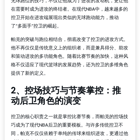
无球跑位的技巧，不仅让他成为了进攻的发动机，更让他
在需要时成为进攻的终结者。在现代NBA中，越来越多的
控卫开始在进攻端展现出类似的无球跑动能力，推动
了“多面手”控卫的崛起。
帕克的突破与跑位相结合，彻底改变了控卫的进攻方式。
他不再仅仅是传统意义上的组织者，而是兼具得分、助攻
和策动进攻的多功能角色。随着比赛节奏的加快，这种风
格不仅适应了现代篮球的发展趋势，还为控卫的多维角色
提供了新的定义。
2、控场技巧与节奏掌控：推
动后卫角色的演变
控卫的核心职责之一就是掌控比赛节奏，而帕克的控场技
巧成为了现代NBA后卫的重要模板。与许多传统控卫不
同，帕克不仅仅依赖于单纯的传球来组织进攻，更通过他