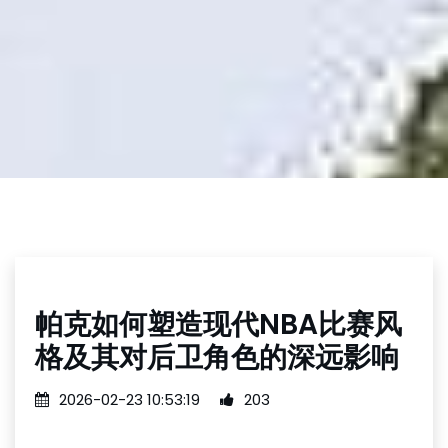
帕克如何塑造现代NBA比赛风
格及其对后卫角色的深远影响
2026-02-23 10:53:19
203