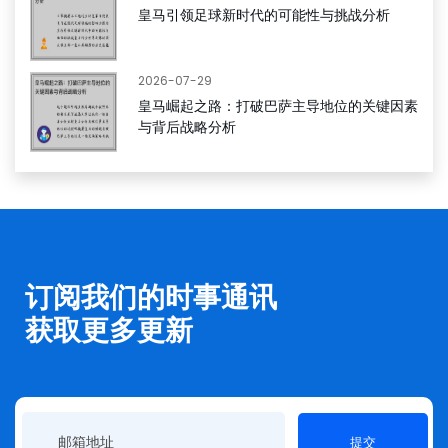
皇马引领足球新时代的可能性与挑战分析
2026-07-29
皇马崛起之路：打破巴萨主导地位的关键因素
与背后战略分析
订阅我们的时事通讯
获取更多更新
提交