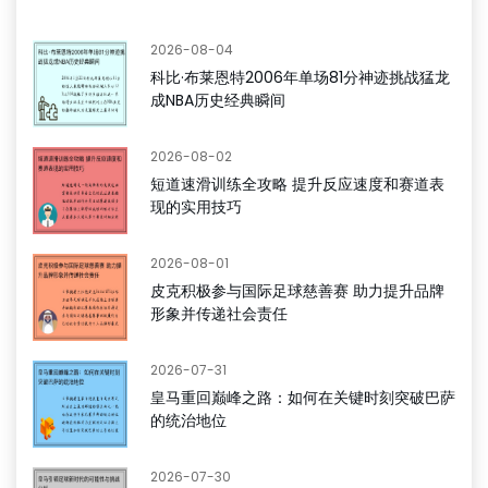
2026-08-04
科比·布莱恩特2006年单场81分神迹挑战猛龙
成NBA历史经典瞬间
2026-08-02
短道速滑训练全攻略 提升反应速度和赛道表
现的实用技巧
2026-08-01
皮克积极参与国际足球慈善赛 助力提升品牌
形象并传递社会责任
2026-07-31
皇马重回巅峰之路：如何在关键时刻突破巴萨
的统治地位
2026-07-30