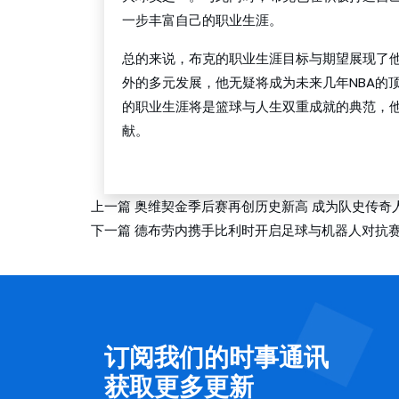
一步丰富自己的职业生涯。
总的来说，布克的职业生涯目标与期望展现了
外的多元发展，他无疑将成为未来几年NBA的
的职业生涯将是篮球与人生双重成就的典范，
献。
beat365
上一篇
奥维契金季后赛再创历史新高 成为队史传奇
下一篇
德布劳内携手比利时开启足球与机器人对抗赛
订阅我们的时事通讯
获取更多更新