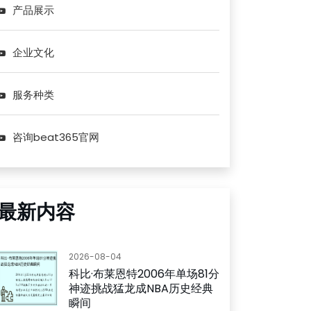
产品展示
企业文化
服务种类
咨询beat365官网
最新内容
2026-08-04
科比·布莱恩特2006年单场81分
神迹挑战猛龙成NBA历史经典
瞬间