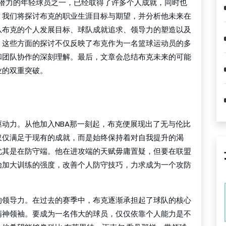
BA最具潜力的年轻球员之一，已经取得了许多个人成就，同时也
，我们将探讨布克的职业生涯目标与期望，并分析他未来在
从布克的个人发展目标、球队成就追求、领导力的塑造以及
。这些方面的探讨不仅反映了布克作为一名篮球运动员的多
和团队协作的深刻理解。最后，文章会总结布克未来的可能
业的双重突破。
动力。从他加入NBA那一刻起，布克便展现出了无与伦比
仅仅满足于现有的成就，而是始终保持着对自我提升的渴
尤其是在防守端。他在进攻端的天赋毋庸置疑，但要在联盟
始加大训练的强度，改善个人防守技巧，力求成为一个攻防
的领导力。在过去的赛季中，布克逐渐承担起了球队的核心
精神领袖。要成为一名伟大的球员，仅仅依靠个人能力是不