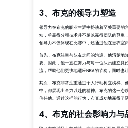
3、布克的领导力塑造
领导力在布克的职业生涯中扮演着至关重要的
知，单靠得分和技术并不足以赢得团队的尊重
领导力不仅体现在比赛中，还通过他在更衣室
首先，布克注重与队友之间的沟通。他清楚地
要。因此，他一直在努力与每一位队员建立良
流，帮助他们更快地适应NBA的节奏，同时也
其次，布克非常注重通过个人行动树立榜样。
中，都展现出全力以赴的精神。布克的这一态
信任他。通过这样的行为，布克成功地赢得了
4、布克的社会影响力与