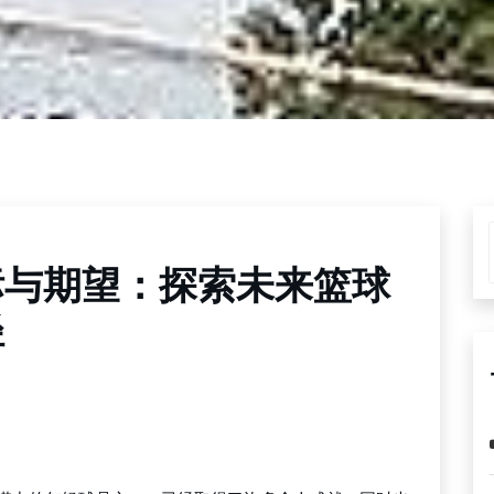
标与期望：探索未来篮球
径