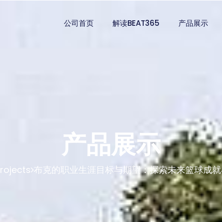
公司首页
解读BEAT365
产品展示
产品展示
rojects
布克的职业生涯目标与期望：探索未来篮球成就