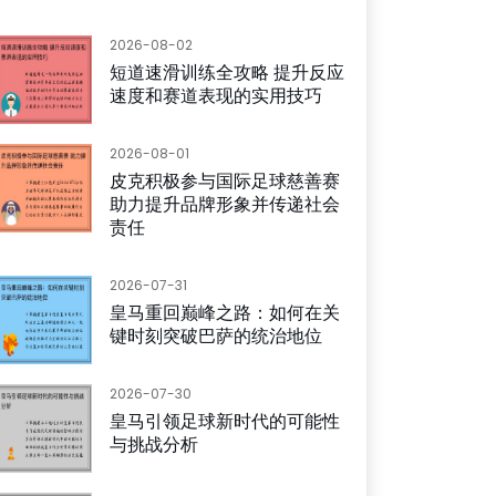
2026-08-02
短道速滑训练全攻略 提升反应
速度和赛道表现的实用技巧
2026-08-01
皮克积极参与国际足球慈善赛
助力提升品牌形象并传递社会
责任
2026-07-31
皇马重回巅峰之路：如何在关
键时刻突破巴萨的统治地位
2026-07-30
皇马引领足球新时代的可能性
与挑战分析