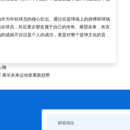
他作为年轻球员的雄心壮志。通过在篮球场上的拼搏和球场
顶尖球员，并且逐步塑造属于自己的传奇。展望未来，布克
他的成就不仅仅是个人的成功，更是对整个篮球文化的贡
人物
 展示未来运动发展新趋势