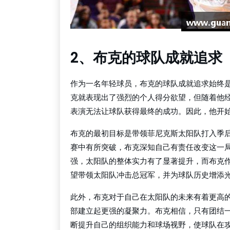
2、布克的球队成就追求
作为一名年轻球员，布克的球队成就追求始终
克就表现出了强烈的个人得分欲望，但随着他
表演无法让球队获得最终的成功。因此，他开
布克的最初目标是带领菲尼克斯太阳队打入季后赛
赛中有所突破，布克深知自己有责任改变这一局
强，太阳队的整体实力有了显著提升，而布克
望带领太阳队冲击总冠军，并为球队历史增添
此外，布克对于自己在太阳队的未来有着更高
部建立起更强的凝聚力。布克相信，只有团结
断提升自己的组织能力和球场视野，使球队在